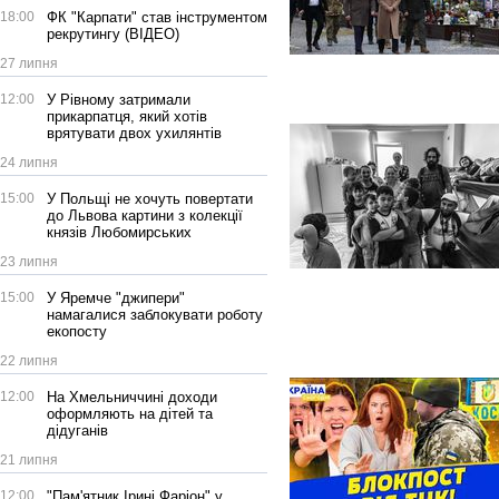
18:00
ФК "Карпати" став інструментом
рекрутингу (ВІДЕО)
27 липня
12:00
У Рівному затримали
прикарпатця, який хотів
врятувати двох ухилянтів
24 липня
15:00
У Польщі не хочуть повертати
до Львова картини з колекції
князів Любомирських
23 липня
15:00
У Яремче "джипери"
намагалися заблокувати роботу
екопосту
22 липня
12:00
На Хмельниччині доходи
оформляють на дітей та
дідуганів
21 липня
12:00
"Пам'ятник Ірині Фаріон" у