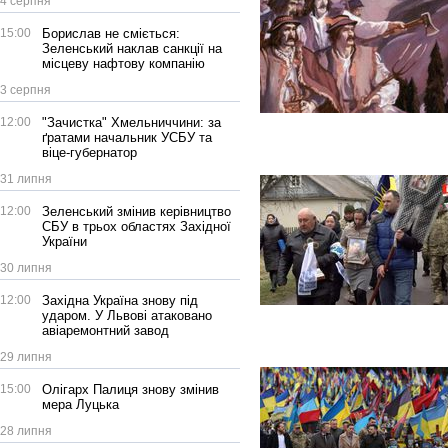
4 серпня
15:00
Борислав не сміється:
Зеленський наклав санкції на
місцеву нафтову компанію
3 серпня
12:00
"Зачистка" Хмельниччини: за
ґратами начальник УСБУ та
віце-губернатор
31 липня
12:00
Зеленський змінив керівництво
СБУ в трьох областях Західної
України
30 липня
12:00
Західна Україна знову під
ударом. У Львові атаковано
авіаремонтний завод
29 липня
15:00
Олігарх Палиця знову змінив
мера Луцька
28 липня