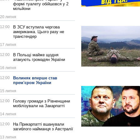
формі туалету обійшовся у 2
мільйони
20 липня
12:00
В ЗСУ вступила чергова
американка. Цього разу не
трансгендер
17 липня
12:00
В Польщі майже щодня
атакують громадян України
16 липня
12:00
Волиняк вперше став
прем'єром України
15 липня
12:00
Голову громади з Рівненщини
мобілізували на Закарпатті
14 липня
12:00
На Прикарпатті вшанували
загиблого найманця з Австралії
13 липня