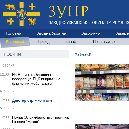
ЗАХІДНО-УКРАЇНСЬКІ НОВИНИ ТА РЕФЛЕКС
Головна
Західна Україна
Зазбруччя
Закерз
Рефлексії
Провід
Ґешефт
Поспільство
НОВИНИ
Рефлексії
7 серпня
12:00
На Волині та Буковині
посадовців ТЦК викрили на
фіктивних мобілізаціях
6 серпня
12:00
Дністер стрімко міліє
5 серпня
12:00
Понад 30 цимбалістів зіграли на
Говерлі "Аркан"