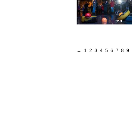
←
1
2
3
4
5
6
7
8
9