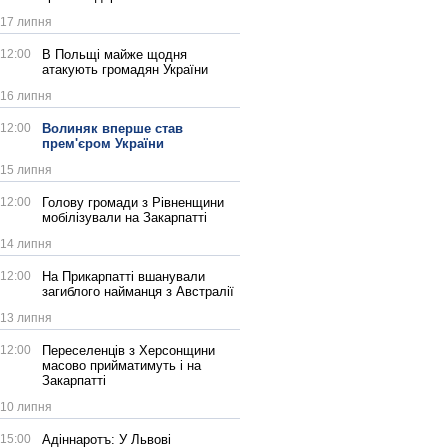
17 липня
12:00
В Польщі майже щодня
атакують громадян України
16 липня
12:00
Волиняк вперше став
прем'єром України
15 липня
12:00
Голову громади з Рівненщини
мобілізували на Закарпатті
14 липня
12:00
На Прикарпатті вшанували
загиблого найманця з Австралії
13 липня
12:00
Переселенців з Херсонщини
масово прийматимуть і на
Закарпатті
10 липня
15:00
Адіннаротъ: У Львові