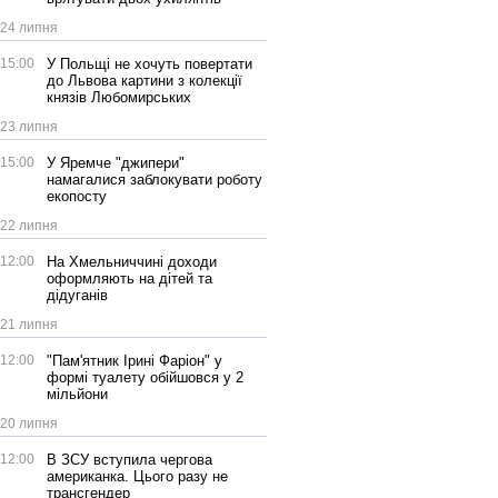
24 липня
15:00
У Польщі не хочуть повертати
до Львова картини з колекції
князів Любомирських
23 липня
15:00
У Яремче "джипери"
намагалися заблокувати роботу
екопосту
22 липня
12:00
На Хмельниччині доходи
оформляють на дітей та
дідуганів
21 липня
12:00
"Пам'ятник Ірині Фаріон" у
формі туалету обійшовся у 2
мільйони
20 липня
12:00
В ЗСУ вступила чергова
американка. Цього разу не
трансгендер