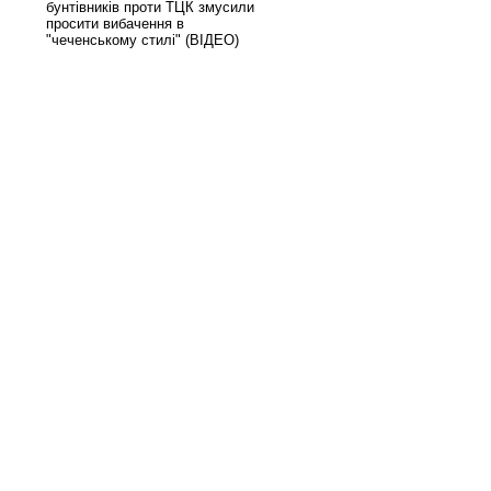
бунтівників проти ТЦК змусили
просити вибачення в
"чеченському стилі" (ВІДЕО)