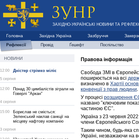
ЗАХІДНО-УКРАЇНСЬКІ НОВИНИ ТА РЕФЛЕКС
Головна
Західна Україна
Зазбруччя
Закерз
Рефлексії
Провід
Ґешефт
Поспільство
НОВИНИ
Правова інформація
12:00
Дністер стрімко міліє
Свобода ЗМІ в Європейс
поширюється на всі
дер
5 серпня
визначено в
Хартії осно
12:00
Понад 30 цимбалістів зіграли на
конвенції з прав людини
Говерлі "Аркан"
У процесі
розширення Є
4 серпня
названо "ключовим показ
частиною ЄС".
15:00
Борислав не сміється:
Україна з 23 червня 2022
Зеленський наклав санкції на
місцеву нафтову компанію
члени Європейського Со
3 серпня
Таким чином, будь-яка с
Україні, незважаючи на в