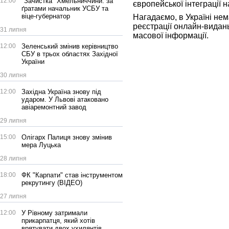
12:00
"Зачистка" Хмельниччини: за
європейської інтеграції н
ґратами начальник УСБУ та
віце-губернатор
Нагадаємо, в Україні не
реєстрації онлайн-видан
31 липня
масової інформації.
12:00
Зеленський змінив керівництво
СБУ в трьох областях Західної
України
30 липня
12:00
Західна Україна знову під
ударом. У Львові атаковано
авіаремонтний завод
29 липня
15:00
Олігарх Палиця знову змінив
мера Луцька
28 липня
18:00
ФК "Карпати" став інструментом
рекрутингу (ВІДЕО)
27 липня
12:00
У Рівному затримали
прикарпатця, який хотів
врятувати двох ухилянтів