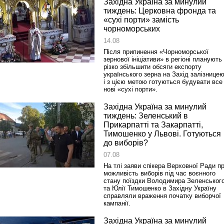
Західна Україна за минулий
тиждень: Церковна фронда та
«сухі порти» замість
чорноморських
14.08
Після припинення «Чорноморської
зернової ініціативи» в регіоні планують
різко збільшити обсяги експорту
українського зерна на Захід залізницею
і з цією метою готуються будувати все
нові «сухі порти».
Західна Україна за минулий
тиждень: Зеленський в
Прикарпатті та Закарпатті,
Тимошенко у Львові. Готуються
до виборів?
07.08
На тлі заяви спікера Верховної Ради п
можливість виборів під час воєнного
стану поїздки Володимира Зеленськог
та Юлії Тимошенко в Західну Україну
справляли враження початку виборчої
кампанії.
Західна Україна за минулий