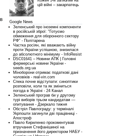
Кожен 5-й загиблий на
цій війні – закарпатець
 в
Google News
Зеленський про іноземні компоненти
в російській зброї: "Готуємо
обмеження для оборонного сектору
РФ" - Політарена
Частка росіян, які вважають війну
проти України успішною, знизилася
до абсолютного мінімуму - InfoResist
DSC01641 – Новини АПК | Головні
фермерські новини України -
seeds.org.ua
Міноборони отримає податкові дані
чоловіків - real-vin.com
Спека почне відступати: синоптики
розповіли, коли та як зміниться
погода в Україні - 24 Канал
Зеленський програв би у другому
турі виборів трьом кандидатам —
опитування - Дзеркало тижня
в
Обстріл Павлограду: у терміналі
Укрпошти загинули дві працівниці -
Апостроф
Павло Кириленко прокоментував
втручання Стефанішиної на
призначення його директором НАБУ -