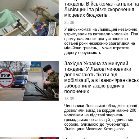
тиждень: Військкомат-катівня на
Львівщині та різке скорочення
місцевих бюджетів
25.09
У військкоматі на Львівщині незаконно
утримували та катували чоловіків. При
цьому начальник цієї установи за
останні роки незаконно збагатився на
мільйони гривень, і може втратити
дорогу нерухомість.
Західна Україна за минулий
тиждень: У Львові чиновники
допомагають тікати від
мобілізації, а в Івано-Франківськ
заборонили акцію родичів
полонених
18.09
Чиновники Львівської обладміністрації
дозволили виїзд за кордон майже 200
чоловікам на підставі звернень
громадських організацій, підписаних
особою, близькою до губернатора
Львівщини Максима Козицького.