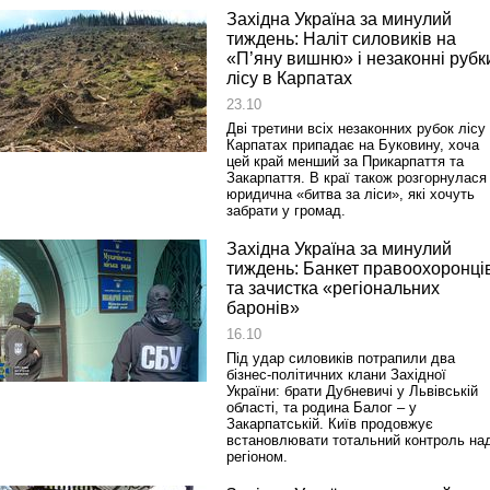
Західна Україна за минулий
тиждень: Наліт силовиків на
«П’яну вишню» і незаконні рубк
лісу в Карпатах
23.10
Дві третини всіх незаконних рубок лісу
Карпатах припадає на Буковину, хоча
цей край менший за Прикарпаття та
Закарпаття. В краї також розгорнулася
юридична «битва за ліси», які хочуть
забрати у громад.
Західна Україна за минулий
тиждень: Банкет правоохоронці
та зачистка «регіональних
баронів»
16.10
Під удар силовиків потрапили два
бізнес-політичних клани Західної
України: брати Дубневичі у Львівській
області, та родина Балог – у
Закарпатській. Київ продовжує
встановлювати тотальний контроль на
регіоном.