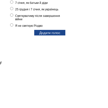
7 січня, як батьки й діди
25 грудня і 7 січня, як українець
Святкуватиму після завершення
війни
Я не святкую Різдво
у