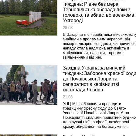
тиждень: Рівне без мера,
Тернопільська облрада поки з
головою, та вбивство воєнкома 
Ужгороді
28.08
В Закарпатті співробітника військкомат
знайшли з проламаним черепом, він
помер в лікарні. Невідомо, чи причино
нападу стала надмірна активність в
мобілізації чи, навпаки, торгівля
звільненнями від неї.
Західна Україна за минулий
тиждень: Заборона хресної ход
до Почаївської Лаври та
сепаратист в керівництві
міськради Львова
21.08
УПЦ МП заборонили проводити
традиційну хресну ходу до Свято-
Успенської Почаївської Лаври. А на
Прикарпатті спалили приватний будино
де віруючі цієї конфесії, позбавлені
храму, збиралися на богослужіння.