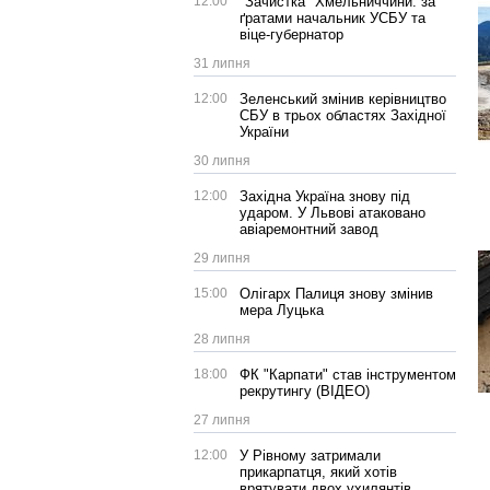
12:00
"Зачистка" Хмельниччини: за
ґратами начальник УСБУ та
віце-губернатор
31 липня
12:00
Зеленський змінив керівництво
СБУ в трьох областях Західної
України
30 липня
12:00
Західна Україна знову під
ударом. У Львові атаковано
авіаремонтний завод
29 липня
15:00
Олігарх Палиця знову змінив
мера Луцька
28 липня
18:00
ФК "Карпати" став інструментом
рекрутингу (ВІДЕО)
27 липня
12:00
У Рівному затримали
прикарпатця, який хотів
врятувати двох ухилянтів