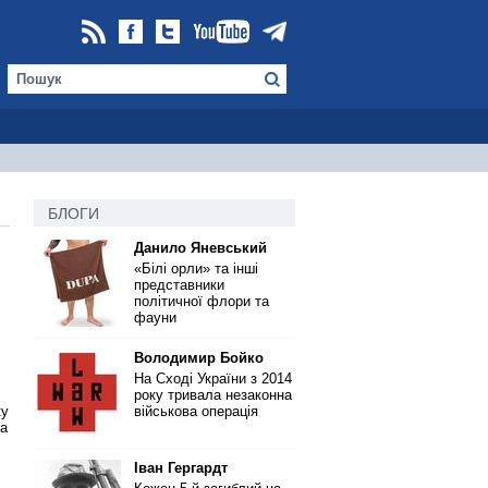
БЛОГИ
Данило Яневський
«Білі орли» та інші
представники
політичної флори та
фауни
Володимир Бойко
На Сході України з 2014
року тривала незаконна
ку
військова операція
 а
Іван Гергардт