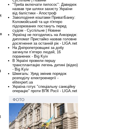
Суспільне | Новини
"Треба включати пилосос": Давидюк
назвав три шляхи захисту України
від балістики - Апостроф
и
Заволодіння коштами ПриватБанку:
Коломойський та ще п'ятеро
підозрюваних постануть перед
судом - Суспільне | Новини
 в
Українці не погодились на Анкоридж:
дипломат Пристайко назвав головне
досягнення за останній рік - LIGA.net
На Дніпропетровщині за добу
загинули п’ятеро людей, 16
поранених - Big Kyiv
В Україні провели першу
трансплантацію легень дитині (відео)
- Big Kyiv
в
Шмигаль: Уряд змінив порядок
розподілу електроенергії -
elitexpert.ua
Україна готує "спеціальну санкційну
операцію" проти ВПК Росії - LIGA.net
ФОТО
д