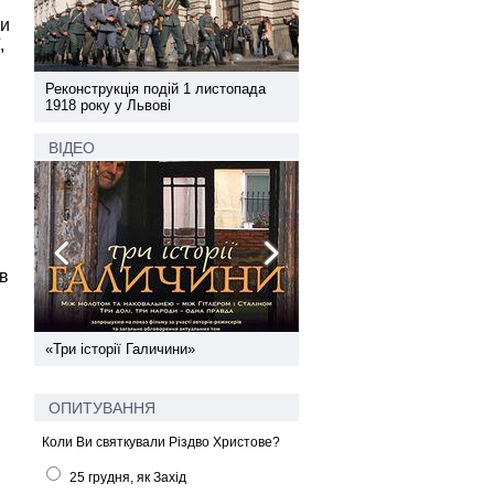
ни
,
а
Реконструкція подій 1 листопада
Реконструкція подій 1 лис
1918 року у Львові
1918 року у Львові
ВІДЕО
в
ї
«Три історії Галичини»
Спільний інформпростір За
України
ОПИТУВАННЯ
Коли Ви святкували Різдво Христове?
25 грудня, як Захід