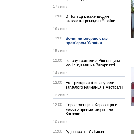
17 липня
12:00
В Польщі майже щодня
атакують громадян України
16 липня
12:00
Волиняк вперше став
прем'єром України
15 липня
12:00
Голову громади з Рівненщини
мобілізували на Закарпатті
14 липня
12:00
На Прикарпатті вшанували
загиблого найманця з Австралії
13 липня
12:00
Переселенців з Херсонщини
масово прийматимуть і на
Закарпатті
10 липня
15:00
Адіннаротъ: У Львові