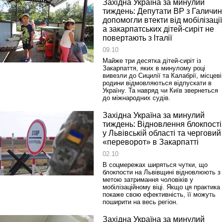
Західна Україна за минулий
тиждень: Депутати ВР з Галичи
допомогли втекти від мобілізації
а закарпатських дітей-сиріт не
повертають з Італії
Реконструкція подій 1 листопад
1918 року у Львові
09.10
Майже три десятка дітей-сиріт із
Закарпаття, яких в минулому році
вивезли до Сицилії та Калабрії, місцеві
родини відмовляються відпускати в
Україну. Та навряд чи Київ звернеться
до міжнародних судів.
Західна Україна за минулий
тиждень: Відновлення блокпості
у Львівській області та черговий
«переворот» в Закарпатті
02.10
Спільний інформпростір Західно
України
В соцмережах ширяться чутки, що
блокпости на Львівщині відновлюють з
метою затримання чоловіків у
мобілізаційному віці. Якщо ця практика
покаже свою ефективність, її можуть
поширити на весь регіон.
Західна Україна за минулий