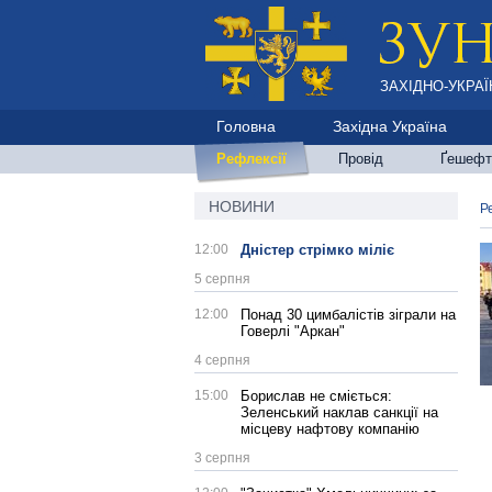
ЗАХІДНО-УКРАЇ
Головна
Західна Україна
Рефлексії
Провід
Ґешефт
НОВИНИ
Р
12:00
Дністер стрімко міліє
5 серпня
12:00
Понад 30 цимбалістів зіграли на
Говерлі "Аркан"
4 серпня
15:00
Борислав не сміється:
Зеленський наклав санкції на
місцеву нафтову компанію
3 серпня