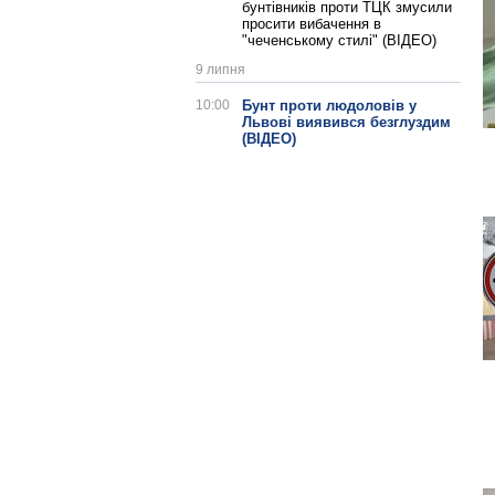
бунтівників проти ТЦК змусили
просити вибачення в
"чеченському стилі" (ВІДЕО)
9 липня
10:00
Бунт проти людоловів у
Львові виявився безглуздим
(ВІДЕО)