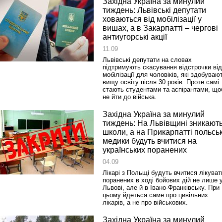
Західна Україна за минулий
тиждень: Львівські депутати
ховаються від мобілізації у
вишах, а в Закарпатті – чергові
антиугорські акції
11.09
Львівські депутати на словах
підтримують скасування відстрочки від
мобілізації для чоловіків, які здобуваю
вищу освіту після 30 років. Проте самі
стають студентами та аспірантами, що
не йти до війська.
Західна Україна за минулий
тиждень: На Львівщині зникают
школи, а на Прикарпатті польськ
медики будуть вчитися на
українських поранених
04.09
Лікарі з Польщі будуть вчитися лікуват
поранених в ході бойових дій не лише 
Львові, але й в Івано-Франківську. При
цьому йдеться саме про цивільних
лікарів, а не про військових.
Західна Україна за минулий