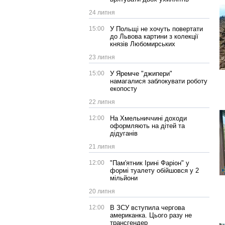
24 липня
15:00
У Польщі не хочуть повертати
до Львова картини з колекції
князів Любомирських
23 липня
15:00
У Яремче "джипери"
намагалися заблокувати роботу
екопосту
22 липня
12:00
На Хмельниччині доходи
оформляють на дітей та
дідуганів
21 липня
12:00
"Пам'ятник Ірині Фаріон" у
формі туалету обійшовся у 2
мільйони
20 липня
12:00
В ЗСУ вступила чергова
американка. Цього разу не
трансгендер