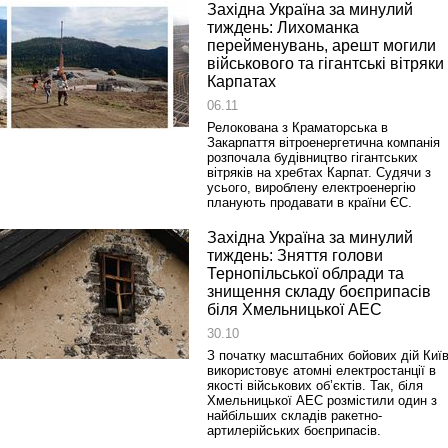
Західна Україна за минулий
тиждень: Лихоманка
перейменувань, арешт могили
військового та гігантські вітряки
Карпатах
06.11
Релокована з Краматорська в
Закарпаття вітроенергетична компанія
розпочала будівництво гігантських
вітряків на хребтах Карпат. Судячи з
усього, вироблену електроенергію
планують продавати в країни ЄС.
Західна Україна за минулий
тиждень: Зняття голови
Тернопільської облради та
знищення складу боєприпасів
біля Хмельницької АЕС
30.10
З початку масштабних бойових дій Киї
використовує атомні електростанції в
якості військових об’єктів. Так, біля
Хмельницької АЕС розмістили один з
найбільших складів ракетно-
артилерійських боєприпасів.