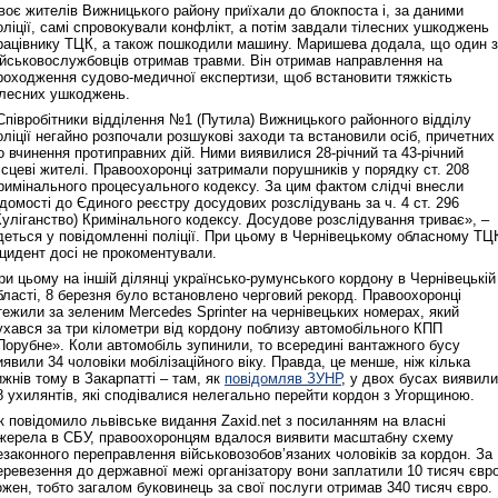
воє жителів Вижницького району приїхали до блокпоста і, за даними
оліції, самі спровокували конфлікт, а потім завдали тілесних ушкоджень
рацівнику ТЦК, а також пошкодили машину. Маришева додала, що один з
Реконструкція подій 1 листопад
ійськовослужбовців отримав травми. Він отримав направлення на
1918 року у Львові
роходження судово-медичної експертизи, щоб встановити тяжкість
ілесних ушкоджень.
Співробітники відділення №1 (Путила) Вижницького районного відділу
оліції негайно розпочали розшукові заходи та встановили осіб, причетних
о вчинення протиправних дій. Ними виявилися 28-річний та 43-річний
ісцеві жителі. Правоохоронці затримали порушників у порядку ст. 208
римінального процесуального кодексу. За цим фактом слідчі внесли
ідомості до Єдиного реєстру досудових розслідувань за ч. 4 ст. 296
Хуліганство) Кримінального кодексу. Досудове розслідування триває», –
деться у повідомленні поліції. При цьому в Чернівецькому обласному ТЦ
нцидент досі не прокоментували.
ри цьому на іншій ділянці українсько-румунського кордону в Чернівецькій
бласті, 8 березня було встановлено черговий рекорд. Правоохоронці
тежили за зеленим Mercedes Sprinter на чернівецьких номерах, який
Спільний інформпростір Західно
ухався за три кілометри від кордону поблизу автомобільного КПП
України
Порубне». Коли автомобіль зупинили, то всередині вантажного бусу
иявили 34 чоловіки мобілізаційного віку. Правда, це менше, ніж кілька
ижнів тому в Закарпатті – там, як
повідомляв ЗУНР
, у двох бусах виявили
8 ухилянтів, які сподівалися нелегально перейти кордон з Угорщиною.
к повідомило львівське видання Zaxid.net з посиланням на власні
жерела в СБУ, правоохоронцям вдалося виявити масштабну схему
езаконного переправлення військовозобов’язаних чоловіків за кордон. За
еревезення до державної межі організатору вони заплатили 10 тисяч євр
ожен, тобто загалом буковинець за свої послуги отримав 340 тисяч євро.