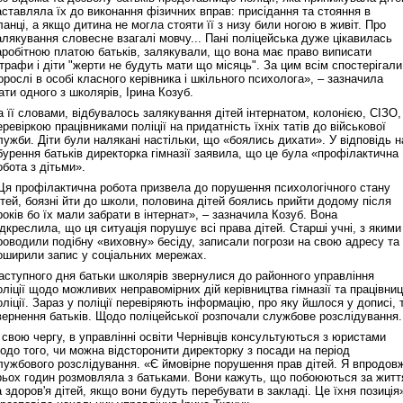
аставляла їх до виконання фізичних вправ: присідання та стояння в
ланці, а якщо дитина не могла стояти її з низу били ногою в живіт. Про
алякування словесне взагалі мовчу... Пані поліцейська дуже цікавилась
аробітною платою батьків, залякували, що вона має право виписати
трафи і діти "жерти не будуть мати що місяць". За цим всім спостерігали
орослі в особі класного керівника і шкільного психолога», – зазначила
ати одного з школярів, Ірина Козуб.
а її словами, відбувалось залякування дітей інтернатом, колонією, СІЗО,
еревіркою працівниками поліції на придатність їхніх татів до військової
лужби. Діти були налякані настільки, що «боялись дихати». У відповідь н
бурення батьків директорка гімназії заявила, що це була «профілактична
обота з дітьми».
Ця профілактична робота призвела до порушення психологічного стану
ітей, боязні йти до школи, половина дітей боялись прийти додому після
років бо їх мали забрати в інтернат», – зазначила Козуб. Вона
ідкреслила, що ця ситуація порушує всі права дітей. Старші учні, з якими
роводили подібну «виховну» бесіду, записали погрози на свою адресу та
оширили запис у соціальних мережах.
аступного дня батьки школярів звернулися до районного управління
оліції щодо можливих неправомірних дій керівництва гімназії та працівниц
оліції. Зараз у поліції перевіряють інформацію, про яку йшлося у дописі, 
вернення батьків. Щодо поліцейської розпочали службове розслідування.
 свою чергу, в управлінні освіти Чернівців консультуються з юристами
одо того, чи можна відсторонити директорку з посади на період
лужбового розслідування. «Є ймовірне порушення прав дітей. Я впродов
рьох годин розмовляла з батьками. Вони кажуть, що побоюються за житт
а здоров'я дітей, якщо вони будуть перебувати в закладі. Це їхня позиція