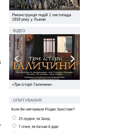
а
Реконструкція подій 1 листопада
Реконструкція подій 1 лис
1918 року у Львові
1918 року у Львові
ВІДЕО
К
ї
«Три історії Галичини»
Спільний інформпростір За
України
ОПИТУВАННЯ
Коли Ви святкували Різдво Христове?
25 грудня, як Захід
о
7 січня, як батьки й діди