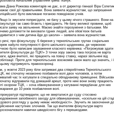
 розповіла начальник управління Ірина Ткачук.
ама Діана Рожкова коментарів не дає, а от директор гімназії Віра Сопети
важає свої дії правильними. Вона заявила журналістам, що запрошення
оліцейської було викликане поганою поведінкою учнів.
Якщо їх змусили поприсідати, не бачу у цьому нічого страшного. Вони на
ізкультурі так само бігають і присідають. Не бачу великої провини, щоб
исати заяву на звільнення. Маємо знайти порозуміння з батьками. Ми
очемо допомогти їм виховати гідних людей, але обов’язок батьків
одивитися з чим дитина йде до школи» – заявила вона журналістам.
о речі, про фізкультуру. 6 березня у тернопільських групах соціальних
ереж набуло популярності фото шкільного щоденника, де червоною
учкою було написане зауваження класного керівника: «Погрожував здати
чителя фізкультури до ТЦК!» З точки зору закону така погроза не варта
ваги, адже вчителі, які працюють на повну ставку, наразі звільнені від
обілізації. Проте для тернопільських воєнкомів закон мало що значить, і 
 цьому підтримують правоохоронці.
ак, у жовтні 2023 року біли затримані два співробітника Тернопільського
ЦК, які спочатку незаконно позбавили волі двох чоловіків, а потім
ривалий час їх катували в спеціально обладнаному приміщенні. Військов
початку відправили під домашній арешт, проте нині вони знову працюють
оті охорони ТЦК, – хоча обвинувачення у катуванні передбачає для них
окарання до 10 років позбавлення волі.
 прокуратурі підтвердили, що не зверталися до суду стосовно
родовження запобіжного заходу для обвинувачених, «оскільки на цій стад
удового розгляду у цьому немає необхідності». Звучить як заохочення д
дійснення наступних злочинів. Так що вчителям фізкультури варто
досконалювати навички швидкісного бігу з перешкодами.