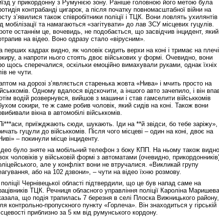
иїзд у прикордонну з Румунією зону. Раніше головною його метою була
ротидія контрабанді цигарок, а після початку повномасштабної війни на
осту з’явилися також співробітники поліції і ТЦК. Вони ловлять ухилянтів
ід мобілізації та намагаються «загітувати» до лав ЗСУ місцевих гуцулів.
роте останнім це, вочевидь, не подобається, що засвідчив інцидент, який
отрапив на відео. Воно одразу стало «вірусним».
а перших кадрах видно, як чоловік сидить верхи на коні і тримає на плечі
окиру, а напроти нього стоять двоє військових у формі. Очевидно, вони
ро щось сперечалися, оскільки емоційно вимахували руками, однак їхніх
лів не чути.
аптом на дорозі з’являється старенька жовта «Нива» і мчить просто на
ійськкомів. Одному вдалося відскочити, а іншого авто зачепило, і він впа
отім водій розвернувся, вийшов з машини і став гамселити військкомів
бухом сокири, те ж саме робив чоловік, який сидів на коні. Також вони
овибивали вікна в автомобілі військкомів.
Пі***аси, приїжджають сюди, шукають. Іди на **й звідси, бо тебе заріжу»,
ричать гуцули до військкомів. Після чого місцеві – один на коні, двоє на
Ниві» – покинули місце інциденту.
ідео було зняте на мобільний телефон з боку КПП. На ньому також видн
вох чоловіків у військовій формі з автоматами (очевидно, прикордонників)
оліцейського, але у конфлікт вони не втручалися. «Викликай групу
еагування, або на 102 дзвони», – чути на відео їхню розмову.
 поліції Чернівецької області підтвердили, що це був напад саме на
рацівників ТЦК. Речниця обласного управління поліції Кароліна Маришев
казала, що подія трапилась 7 березня в селі Плоска Вижницького району,
іля контрольно-пропускного пункту «Горлеча». Він знаходиться у гірській
ісцевості приблизно за 5 км від румунського кордону.