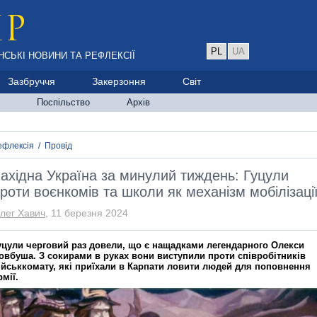
PL
UA
НСЬКІ НОВИНИ ТА РЕФЛЕКСІЇ
Зазбруччя
Закерзоння
Світ
Поспільство
Архів
ефлексія
/
Провід
ахідна Україна за минулий тиждень: Гуцули
роти воєнкомів та школи як механізм мобілізаці
лег Хавич
, 11 березня 2024
уцули черговий раз довели, що є нащадками легендарного Олекси
овбуша. З сокирами в руках вони виступили проти співробітників
ійськкомату, які приїхали в Карпати ловити людей для поповнення
рмії.