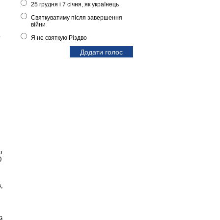
25 грудня і 7 січня, як українець
Святкуватиму після завершення
війни
ю
Я не святкую Різдво
о
0
,
й