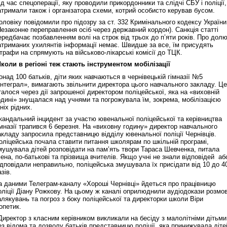
ід час спецоперації, яку проводили прикордонники та слідчі СБУ і поліції,
атримали також і організатора схеми, котрий особисто керував бусом.
оловіку повідомили про підозру за ст. 332 Кримінального кодексу України
Незаконне переправлення осіб через державний кордон). Санкція статті
ередбачає позбавленням волі на строк від трьох до п’яти років. Про дол
атриманих ухилянтів інформації немає. Швидше за все, їм присудять
трафи на спрямують на військово-лікарські комісії до ТЦК.
коли в регіоні теж стають інструментом мобілізації
онад 100 батьків, діти яких навчаються в чернівецькій гімназії №5
Інтеграл», вимагають звільнити директора цього навчального закладу. Це
талося через дії запрошеної директором поліцейської, яка на «виховній
одині» знущалася над учнями та погрожувала їм, зокрема, мобілізацією
хніх рідних.
кандальний інцидент за участю ювенальної поліцейської та керівництва
імназії трапився 6 березня. На «виховну годину» директор навчального
акладу запросила представницю відділу ювенальної поліції Чернівців.
оліцейська почала ставити питання школярам по шкільній програмі,
мушувала дітей розповідати на пам’ять твори Тараса Шевченка, питала
мена, по-батькові та прізвища вчителів. Якщо учні не знали відповідей аб
ідповідали неправильно, поліцейська змушувала їх присідати від 10 до 4
азів.
а даними Телеграм-каналу «Хороші Чернівці» йдеться про працівницю
оліції Діану Рожкову. На цьому ж каналі оприлюднили аудіодокази розмов
алякувань та погроз з боку поліцейської та директорки школи Віри
опетик.
Директор з класним керівником викликали на бесіду з малолітніми дітьми
ез відома та дозволу батьків представницю поліції, яка принижувала діте