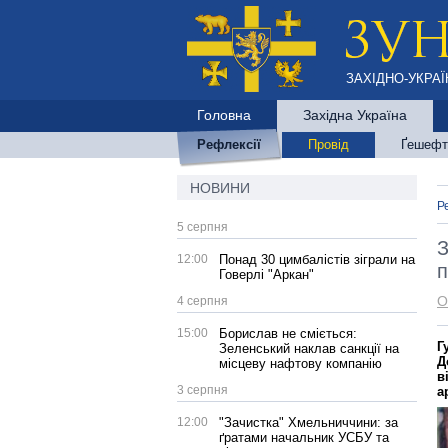
ЗАХІДНО-УКРАЇ
Головна
Західна Україна
Рефлексії
Провід
Ґешефт
НОВИНИ
Р
5 серпня
З
12:00
Понад 30 цимбалістів зіграли на
п
Говерлі "Аркан"
О
4 серпня
15:00
Борислав не сміється:
Г
Зеленський наклав санкції на
Д
місцеву нафтову компанію
в
3 серпня
а
12:00
"Зачистка" Хмельниччини: за
ґратами начальник УСБУ та