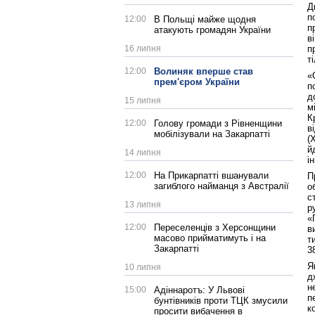
Д
п
12:00
В Польщі майже щодня
п
атакують громадян України
в
п
16 липня
т
12:00
Волиняк вперше став
«
прем'єром України
п
д
15 липня
м
К
12:00
Голову громади з Рівненщини
в
мобілізували на Закарпатті
(
й
14 липня
і
12:00
На Прикарпатті вшанували
П
загиблого найманця з Австралії
о
с
13 липня
р
«
12:00
Переселенців з Херсонщини
в
масово прийматимуть і на
т
Закарпатті
3
Я
10 липня
д
н
15:00
Адіннаротъ: У Львові
п
бунтівників проти ТЦК змусили
к
просити вибачення в