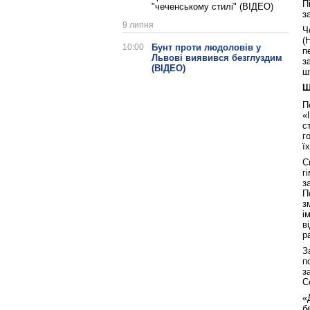
П
"чеченському стилі" (ВІДЕО)
з
9 липня
Ч
(
10:00
Бунт проти людоловів у
п
Львові виявився безглуздим
з
(ВІДЕО)
ш
Ш
П
«
с
г
ї
С
г
з
П
з
і
в
р
З
п
з
С
«
б