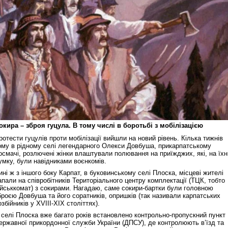
окира – зброя гуцула. В тому числі в боротьбі з мобілізацією
ротести гуцулів проти мобілізації вийшли на новий рівень. Кілька тижнів
ому в рідному селі легендарного Олекси Довбуша, прикарпатському
осмачі, розлючені жінки влаштували полювання на приїжджих, які, на їх
умку, були навідниками воєнкомів.
ині ж з іншого боку Карпат, в буковинському селі Плоска, місцеві жителі
апали на співробітників Територіального центру комплектації (ТЦК, тобто
ійськкомат) з сокирами. Нагадаю, саме сокири-бартки були головною
броєю Довбуша та його соратників, опришків (так називали карпатських
озбійників у XVIII-ХІХ століттях).
 селі Плоска вже багато років встановлено контрольно-пропускний пункт
ержавної прикордонної служби України (ДПСУ), де контролюють в’їзд та