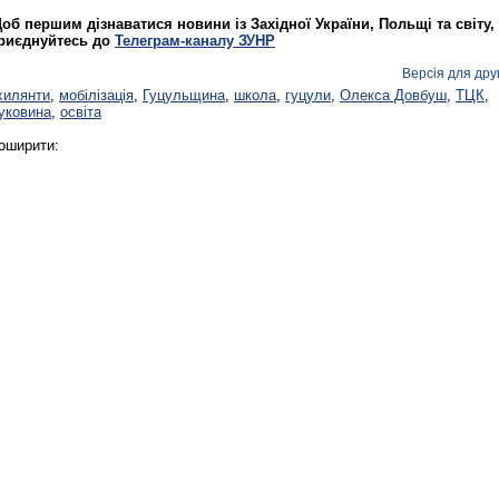
об першим дізнаватися новини із Західної України, Польщі та світу,
риєднуйтесь до
Телеграм-каналу ЗУНР
Версія для дру
хилянти
,
мобілізація
,
Гуцульщина
,
школа
,
гуцули
,
Олекса Довбуш
,
ТЦК
,
уковина
,
освіта
оширити: