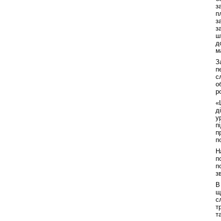
з
п
з
з
ш
д
м
З
п
с
о
р
«
д
у
п
п
п
Н
п
п
з
В
щ
с
т
т