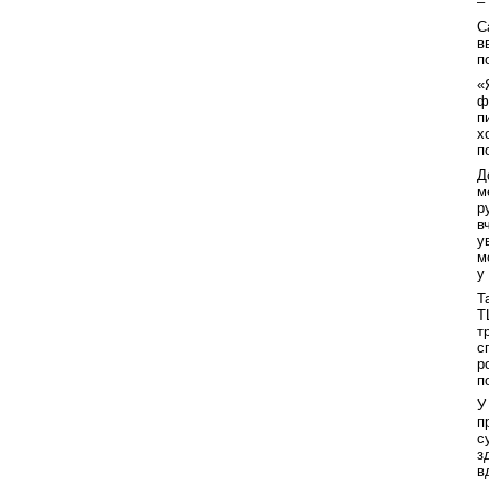
–
С
в
п
«
ф
п
х
п
Д
м
р
в
у
м
у
Т
Т
т
с
р
п
У
п
с
з
в