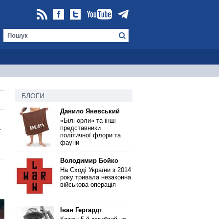
БЛОГИ
Данило Яневський
«Білі орли» та інші
представники
ї
політичної флори та
фауни
Володимир Бойко
На Сході України з 2014
року тривала незаконна
військова операція
Іван Гергардт