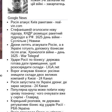
Кожен 5-й загиблий на
цій війні – закарпатець
Google News
Росія атакує Київ ракетами - real-
vin.com
Стефанішиній оголосили нову
підозру, КНДР розміщує ракетний
підрозділ в РФ. 1625 день війни -
Суспільне | Новини
Дрони летять атакувати Росію, а в
Україні готують допомогу бізнесам
після атак. Хронологія війни – день
1625 - War Telegraf
Удари Росії по бізнесу: держава
готова дати приміщення, щоб
розосередити склади - LIGA.net
Ворог атакував бізнеси: росіяни
знищили склади двох великих
ню
компаній у Києві - 24 Канал
Росія запустила по Україні дрони: де
зараз загроза - 24 Канал
Популярна крупа може побити нову
цінову позначку: чого очікувати вже
у серпні - Главред
Корецький розповів, як держава
рятуватиме бізнес від ударів Росії -
РБК-Україна