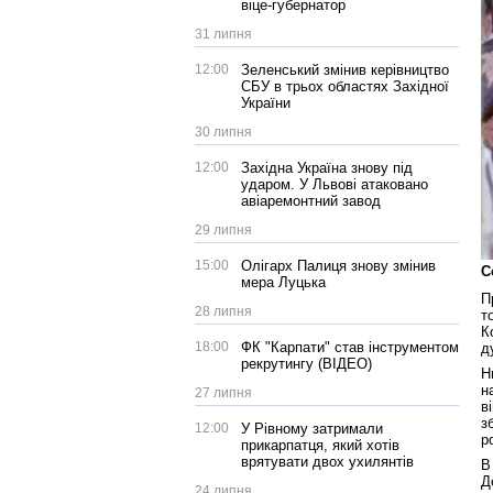
віце-губернатор
31 липня
12:00
Зеленський змінив керівництво
СБУ в трьох областях Західної
України
30 липня
12:00
Західна Україна знову під
ударом. У Львові атаковано
авіаремонтний завод
29 липня
15:00
Олігарх Палиця знову змінив
С
мера Луцька
П
28 липня
т
К
18:00
ФК "Карпати" став інструментом
д
рекрутингу (ВІДЕО)
Н
н
27 липня
в
з
12:00
У Рівному затримали
р
прикарпатця, який хотів
врятувати двох ухилянтів
В
Д
24 липня