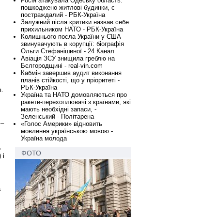
Росія атакувала Одеську область:
пошкоджено житлові будинки, є
постраждалий - РБК-Україна
Залужний після критики назвав себе
прихильником НАТО - РБК-Україна
Колишнього посла України у США
звинувачують в корупції: біографія
Ольги Стефанішиної - 24 Канал
Авіація ЗСУ знищила греблю на
Бєлгородщині - real-vin.com
Кабмін завершив аудит виконання
планів стійкості, що у пріоритеті -
РБК-Україна
в.
Україна та НАТО домовляються про
ракети-перехоплювачі з країнами, які
мають необхідні запаси, -
Зеленський - Політарена
 –
«Голос Америки» відновить
мовлення українською мовою -
Україна молода
о
ФОТО
 і
а