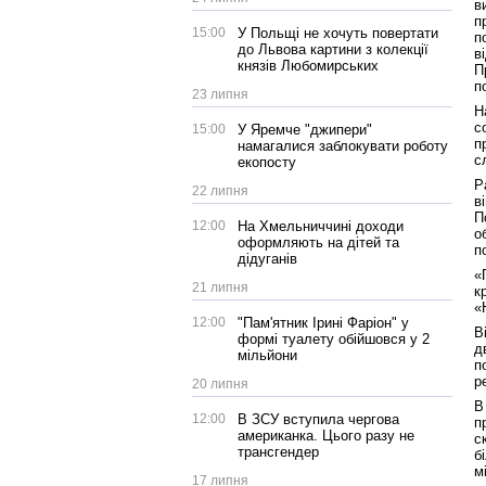
в
п
15:00
У Польщі не хочуть повертати
п
до Львова картини з колекції
в
князів Любомирських
П
п
23 липня
Н
с
15:00
У Яремче "джипери"
п
намагалися заблокувати роботу
с
екопосту
Р
22 липня
в
П
12:00
На Хмельниччині доходи
о
оформляють на дітей та
п
дідуганів
«
21 липня
к
«
12:00
"Пам'ятник Ірині Фаріон" у
В
формі туалету обійшовся у 2
д
мільйони
п
р
20 липня
В
12:00
В ЗСУ вступила чергова
п
американка. Цього разу не
с
трансгендер
б
м
17 липня