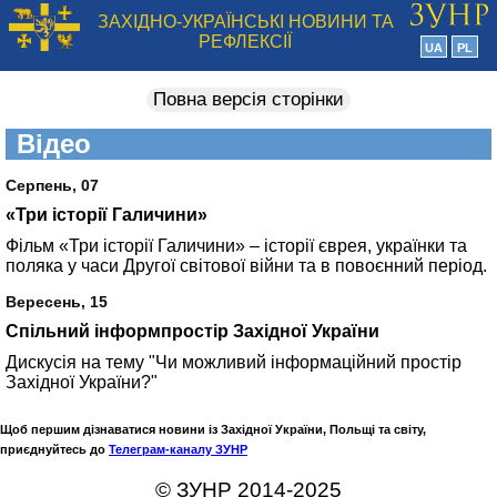
ЗАХІДНО-УКРАЇНСЬКІ НОВИНИ ТА
РЕФЛЕКСІЇ
UA
PL
Повна версія сторінки
Відео
Серпень, 07
«Три історії Галичини»
Фільм «Три історії Галичини» – історії єврея, українки та
поляка у часи Другої світової війни та в повоєнний період.
Вересень, 15
Спільний інформпростір Західної України
Дискусія на тему "Чи можливий інформаційний простір
Західної України?"
Щоб першим дізнаватися новини із Західної України, Польщі та світу,
приєднуйтесь до
Телеграм-каналу ЗУНР
© ЗУНР 2014-2025