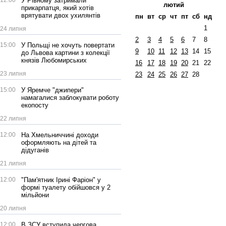
12:00
У Рівному затримали
лютий
прикарпатця, який хотів
врятувати двох ухилянтів
пн
вт
ср
чт
пт
сб
нд
1
24 липня
2
3
4
5
6
7
8
15:00
У Польщі не хочуть повертати
9
10
11
12
13
14
15
до Львова картини з колекції
князів Любомирських
16
17
18
19
20
21
22
23 липня
23
24
25
26
27
28
15:00
У Яремче "джипери"
намагалися заблокувати роботу
екопосту
22 липня
12:00
На Хмельниччині доходи
оформляють на дітей та
дідуганів
21 липня
12:00
"Пам'ятник Ірині Фаріон" у
формі туалету обійшовся у 2
мільйони
20 липня
12:00
В ЗСУ вступила чергова