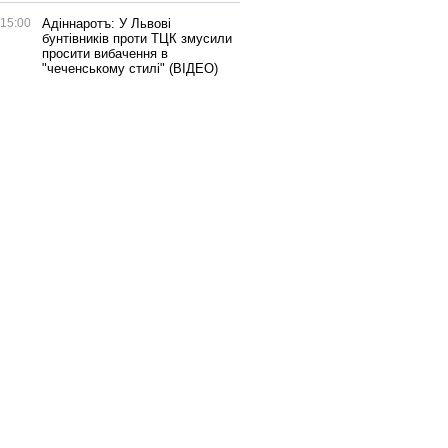
15:00
Адіннаротъ: У Львові
бунтівників проти ТЦК змусили
просити вибачення в
"чеченському стилі" (ВІДЕО)