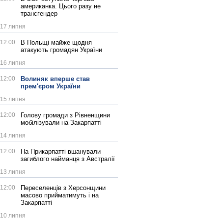
американка. Цього разу не
трансгендер
17 липня
12:00
В Польщі майже щодня
атакують громадян України
16 липня
12:00
Волиняк вперше став
прем'єром України
15 липня
12:00
Голову громади з Рівненщини
мобілізували на Закарпатті
14 липня
12:00
На Прикарпатті вшанували
загиблого найманця з Австралії
13 липня
12:00
Переселенців з Херсонщини
масово прийматимуть і на
Закарпатті
10 липня