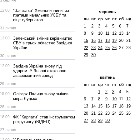
3 серпня
12:00
"Зачистка" Хмельниччини: за
червень
ґратами начальник УСБУ та
пн
вт
ср
чт
пт
сб
нд
віце-губернатор
1
2
3
4
5
6
7
31 липня
8
9
10
11
12
13
14
12:00
Зеленський змінив керівництво
15
16
17
18
19
20
21
СБУ в трьох областях Західної
України
22
23
24
25
26
27
28
29
30
30 липня
12:00
Західна Україна знову під
ударом. У Львові атаковано
авіаремонтний завод
квітень
29 липня
пн
вт
ср
чт
пт
сб
нд
1
2
3
4
5
15:00
Олігарх Палиця знову змінив
мера Луцька
6
7
8
9
10
11
12
13
14
15
16
17
18
19
28 липня
20
21
22
23
24
25
26
18:00
ФК "Карпати" став інструментом
27
28
29
30
рекрутингу (ВІДЕО)
27 липня