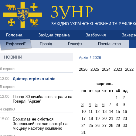
ЗАХІДНО-УКРАЇНСЬКІ НОВИНИ ТА РЕФЛЕКС
Головна
Західна Україна
Зазбруччя
Закерз
Рефлексії
Провід
Ґешефт
Поспільство
НОВИНИ
Архів
/
2026
6 серпня
2026
2025
2024
2023
2022
12:00
Дністер стрімко міліє
серпень
5 серпня
пн
вт
ср
чт
пт
сб
нд
12:00
Понад 30 цимбалістів зіграли на
1
2
Говерлі "Аркан"
3
4
5
6
7
8
9
4 серпня
10
11
12
13
14
15
16
17
18
19
20
21
22
23
15:00
Борислав не сміється:
Зеленський наклав санкції на
24
25
26
27
28
29
30
місцеву нафтову компанію
31