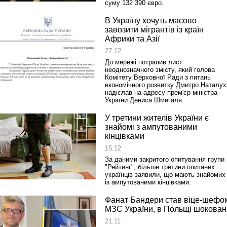
суму 132 390 євро.
В Україну хочуть масово
завозити мігрантів із країн
Африки та Азії
27.12
До мережі потрапив лист
неоднозначного змісту, який голова
Комітету Верховної Ради з питань
економічного розвитку Дмитро Наталух
надіслав на адресу прем'єр-міністра
України Дениса Шмигаля.
У третини жителів України є
знайомі з ампутованими
кінцівками
15.12
За даними закритого опитування групи
"Рейтинг", більше третини опитаних
українців заявили, що мають знайомих
із ампутованими кінцівками.
Фанат Бандери став віце-шефо
МЗС України, в Польщі шокован
21.11