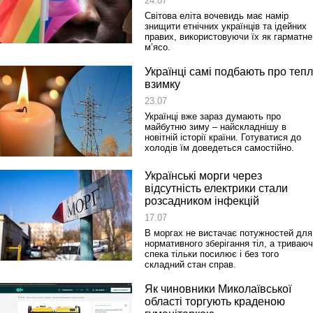
24.07
Світова еліта вочевидь має намір
знищити етнічних українців та ідейних
правих, використовуючи їх як гарматне
м’ясо.
Українці самі подбають про теп
взимку
23.07
Українці вже зараз думають про
майбутню зиму – найскладнішу в
новітній історії країни. Готуватися до
холодів їм доведеться самостійно.
Українські морги через
відсутність електрики стали
розсадником інфекцій
Реконструкція подій 1 листопад
1918 року у Львові
17.07
В моргах не вистачає потужностей для
нормативного зберігання тіл, а триваю
спека тільки посилює і без того
складний стан справ.
Як чиновники Миколаївської
області торгують краденою