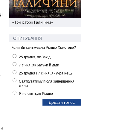
ії
ї
«Три історії Галичини»
Спільний інформпростір За
України
ОПИТУВАННЯ
Коли Ви святкували Різдво Христове?
25 грудня, як Захід
7 січня, як батьки й діди
25 грудня і 7 січня, як українець
ю
Святкуватиму після завершення
війни
Я не святкую Різдво
ми