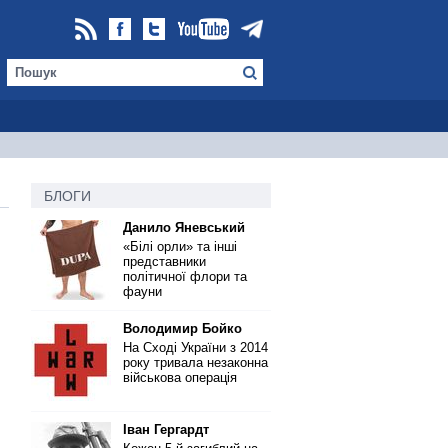
БЛОГИ
Данило Яневський
«Білі орли» та інші
представники
політичної флори та
фауни
Володимир Бойко
На Сході України з 2014
року тривала незаконна
військова операція
Іван Гергардт