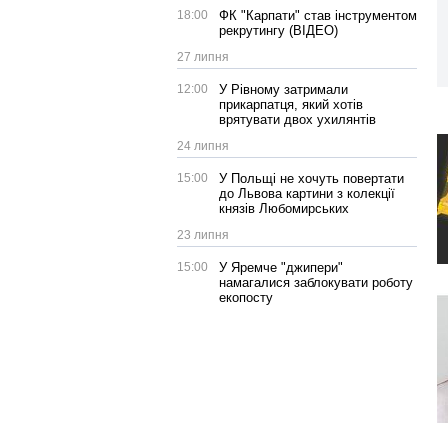
18:00
ФК "Карпати" став інструментом
рекрутингу (ВІДЕО)
27 липня
12:00
У Рівному затримали
прикарпатця, який хотів
врятувати двох ухилянтів
24 липня
15:00
У Польщі не хочуть повертати
до Львова картини з колекції
князів Любомирських
23 липня
15:00
У Яремче "джипери"
намагалися заблокувати роботу
екопосту