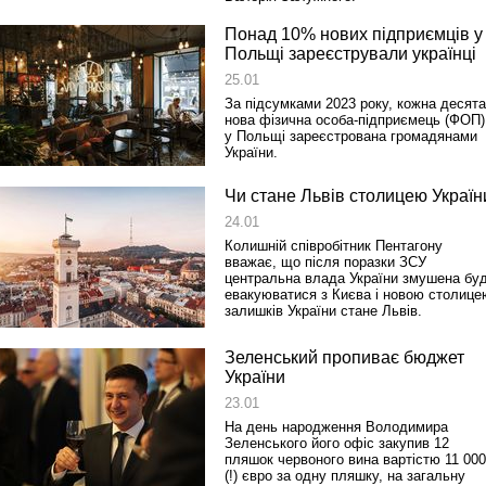
Понад 10% нових підприємців у
Польщі зареєстрували українці
25.01
За підсумками 2023 року, кожна десята
нова фізична особа-підприємець (ФОП)
у Польщі зареєстрована громадянами
України.
Чи стане Львів столицею Україн
24.01
Колишній співробітник Пентагону
вважає, що після поразки ЗСУ
центральна влада України змушена бу
евакуюватися з Києва і новою столице
залишків України стане Львів.
Зеленський пропиває бюджет
України
23.01
На день народження Володимира
Зеленського його офіс закупив 12
пляшок червоного вина вартістю 11 000
(!) євро за одну пляшку, на загальну