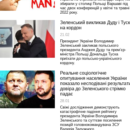
збирали у столиці Польщі Варшаві під
час двох конференцій у квітні та травні
2022 року.
Зеленський викликав Дуду і Тус
на кордон
21.02
Президент України Володимир
Зеленський закликав польського
президента Анджея Дуду та прем’єр-
міністра Польщі Дональда Туска
приїхати до польсько-українського
кордону.
Реальне соціологічне
опитування населення України
показало несподівані результат
довіра до Зеленського стрімко
падає
28.01
Свіжі дослідження демонструють
катастрофічне падіння рейтингу
президента України Володимира
Зеленського та суттєве посилення
позицій головнокомандувача ЗСУ
Валерія Залужного.