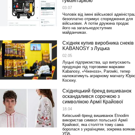
гуманітаркою
03.07
Чоловік від імені військової адміністрац
безоплатно отримує спорядження для
Спільний інформпростір Західно
військових. А потім дружина продає
України
його на загальнодоступних
майданчиках.
Східняк купив виробника снеків
KABANOSY з Луцька
02.05
Луцькі підприємства, що випускають
продукцію під торговими марками
Kabanosy, «Чікенззз», Parowki, тепер
належатимуть аграрному магнату Юрі
Косюку.
Східняцький бренд вишиванок
оскандалився сорочкою з
символікою Армії Крайової
18.04
Київський бренд вишиванок Etnodim
використав символ польської Армії
Крайової, яка століття тому сама
боролася з українцями, зокрема вояка
УПА.