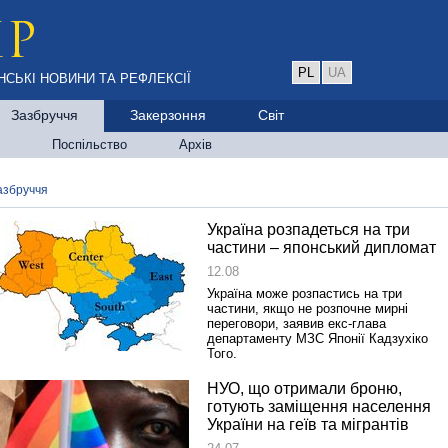
PL
UA
НСЬКІ НОВИНИ ТА РЕФЛЕКСІЇ
Зазбруччя
Закерзоння
Світ
Поспільство
Архів
азбруччя
Україна розпадеться на три
частини – японський дипломат
12.08
Україна може розпастись на три
частини, якщо не розпочне мирні
переговори, заявив екс-глава
департаменту МЗС Японії Кадзухіко
Того.
НУО, що отримали броню,
готують заміщення населення
України на геїв та мігрантів