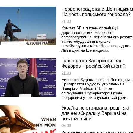
Червоноград стане Шептицьким
На честь польського генерала?
21.03
Комітет ВР з питань організації
державної влади, місцевого
самоврядування, регіонального розвит
та містобудування вирішив
перейменувати місто Червоноград на
Львівщині на Шептицький.
Губернатор Запоріжжя Іван
Федоров – російський агент?
21.03
Нині сотні будівельників зі Львівщини т
Прикарпаття будують укріплення в
Запорізькій області. Та після
спілкування з губернатором краю
Федоровим у них опускаються руки.
Україна не отримала гроші, які
для неї збирали у Варшаві на
початку війни
05.03
Україна не отримала мільярди євро, які