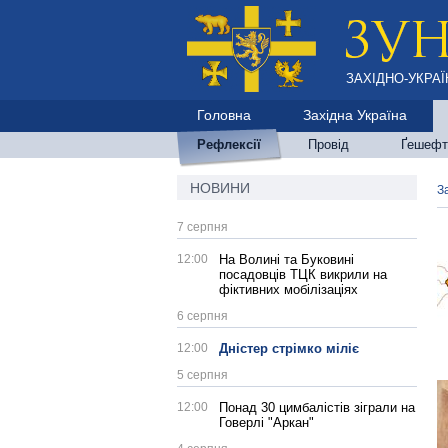
ЗАХІДНО-УКРАЇ
Головна
Західна Україна
Рефлексії
Провід
Ґешефт
НОВИНИ
З
7 серпня
12:00
На Волині та Буковині
посадовців ТЦК викрили на
фіктивних мобілізаціях
6 серпня
12:00
Дністер стрімко міліє
5 серпня
12:00
Понад 30 цимбалістів зіграли на
Говерлі "Аркан"