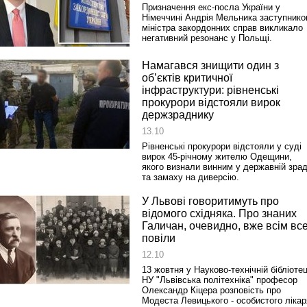
Призначення екс-посла України у
Німеччині Андрія Мельника заступник
міністра закордонних справ викликало
негативний резонанс у Польщі.
Намагався знищити один з
об’єктів критичної
інфраструктури: рівненські
прокурори відстояли вирок
держзраднику
13.10
Рівненські прокурори відстояли у суді
вирок 45-річному жителю Одещини,
якого визнали винним у державній зрад
та замаху на диверсію.
У Львові говоритимуть про
відомого східняка. Про знаних
Галичан, очевидно, вже всім вс
повіли
12.10
13 жовтня у Науково-технічній бібліотец
НУ "Львівська політехніка" професор
Олександр Кіцера розповість про
Модеста Левицького - особистого лікар