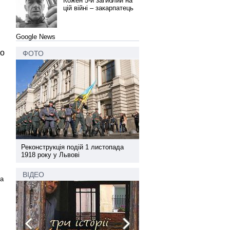
Кожен 5-й загиблий на
цій війні – закарпатець
Google News
ло
ФОТО
а
Реконструкція подій 1 листопада
Реконструкція подій 1 лис
1918 року у Львові
1918 року у Львові
ВІДЕО
ча