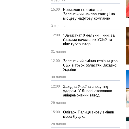
4 серпня
15:00
Борислав не сміється:
Зеленський наклав санкції на
місцеву нафтову компанію
3 серпня
12:00
"Зачистка" Хмельниччини: за
ґратами начальник УСБУ та
віце-губернатор
31 липня
12:00
Зеленський змінив керівництво
СБУ в трьох областях Західної
України
30 липня
12:00
Західна Україна знову під
ударом. У Львові атаковано
авіаремонтний завод
29 липня
15:00
Олігарх Палиця знову змінив
мера Луцька
28 липня