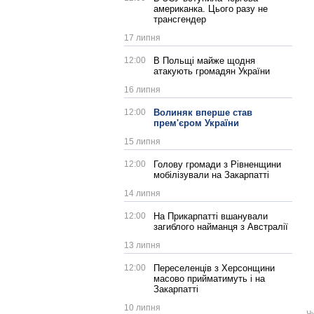
американка. Цього разу не
трансгендер
17 липня
12:00
В Польщі майже щодня
атакують громадян України
16 липня
12:00
Волиняк вперше став
прем'єром України
15 липня
12:00
Голову громади з Рівненщини
мобілізували на Закарпатті
14 липня
12:00
На Прикарпатті вшанували
загиблого найманця з Австралії
13 липня
12:00
Переселенців з Херсонщини
масово прийматимуть і на
Закарпатті
10 липня
Ч