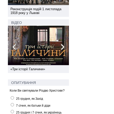
а
Реконструкція подій 1 листопада
Реконструкція подій 1 лис
1918 року у Львові
1918 року у Львові
ВІДЕО
ї
«Три історії Галичини»
Спільний інформпростір За
України
ОПИТУВАННЯ
Коли Ви святкували Різдво Христове?
25 грудня, як Захід
7 січня, як батьки й діди
25 грудня і 7 січня, як українець