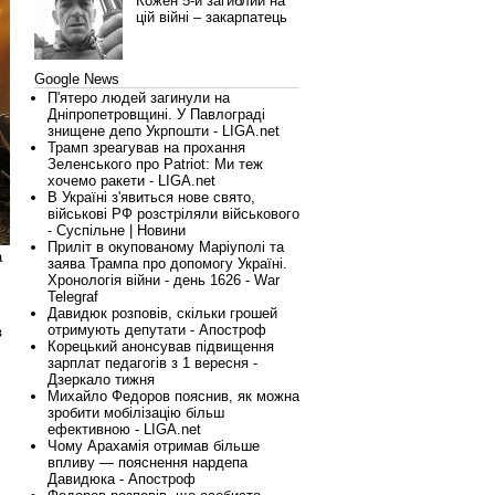
Кожен 5-й загиблий на
цій війні – закарпатець
Google News
П'ятеро людей загинули на
Дніпропетровщині. У Павлограді
знищене депо Укрпошти - LIGA.net
Трамп зреагував на прохання
Зеленського про Patriot: Ми теж
хочемо ракети - LIGA.net
В Україні з'явиться нове свято,
військові РФ розстріляли військового
- Суспільне | Новини
Приліт в окупованому Маріуполі та
а
заява Трампа про допомогу Україні.
Хронологія війни - день 1626 - War
Telegraf
Давидюк розповів, скільки грошей
отримують депутати - Апостроф
в
Корецький анонсував підвищення
зарплат педагогів з 1 вересня -
Дзеркало тижня
Михайло Федоров пояснив, як можна
зробити мобілізацію більш
ефективною - LIGA.net
Чому Арахамія отримав більше
впливу — пояснення нардепа
Давидюка - Апостроф