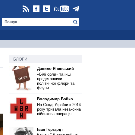
БЛОГИ
Данило Яневський
«Білі орли» та інші
представники
політичної флори та
фауни
Володимир Бойко
На Сході України з 2014
року тривала незаконна
військова операція
Іван Гергардт