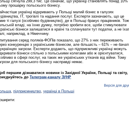
ольщі сягнула 299,3 тис. Це означає, що українці становлять понад 10%
ьому прошарку польскього бізнесу.
айчастіше українці відкривають у Польщі малий бізнес в галузях
удівництва, ІТ, трогівлі та надання послуг. Експерти зазначають, що це
аме ті галузі (особливо будівництво), де в Польщі бракує працівників. Тож
ольській владі, на їхню думку, потрібно зробити все, щоби стимулювати
країнські бізнеси залишатися в країні та сплачувати тут податки, а не їха
алі, наприклад, в Німеччину.
питування серед поляків-ФОПів показало, що 27% з них переживають
ерез конкуренцію з українським бізнесом, але більшість – 61% – не бачат
 українцях загрози. Експерти додають, що підприємливі українці можуть
ідкривати бізнеси спільно з польськими колегами або ж орієнтуватися,
собливо в сфері послуг, на таких же українських утікачів від війни. Тому
агрози для польського бізнесу насправді немає.
об першим дізнаватися новини із Західної України, Польщі та світу,
риєднуйтесь до
Телеграм-каналу ЗУНР
Версія для дру
ольща
,
підприємництво
,
українці в Польщі
оширити: