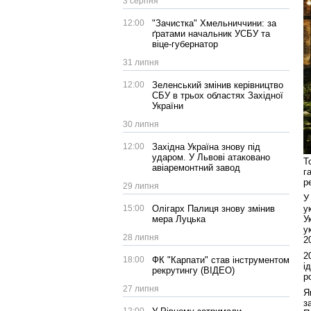
3 серпня
12:00
"Зачистка" Хмельниччини: за
ґратами начальник УСБУ та
віце-губернатор
31 липня
12:00
Зеленський змінив керівництво
СБУ в трьох областях Західної
України
30 липня
12:00
Західна Україна знову під
ударом. У Львові атаковано
Т
авіаремонтний завод
г
р
29 липня
У
у
15:00
Олігарх Палиця знову змінив
У
мера Луцька
у
28 липня
2
2
18:00
ФК "Карпати" став інструментом
і
рекрутингу (ВІДЕО)
р
27 липня
Я
з