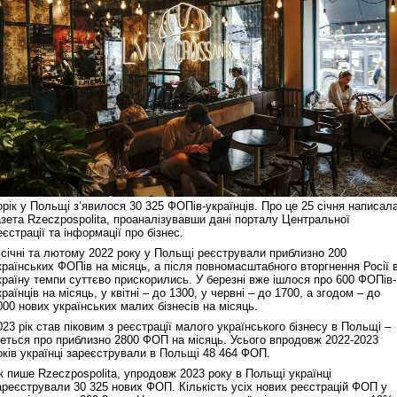
орік у Польщі з’явилося 30 325 ФОПів-українців. Про це 25 січня написал
азета Rzeczpospolita, проаналізувавши дані порталу Центральної
еєстрації та інформації про бізнес.
 січні та лютому 2022 року у Польщі реєстрували приблизно 200
країнських ФОПів на місяць, а після повномасштабного вторгнення Росії 
країну темпи суттєво прискорились. У березні вже ішлося про 600 ФОПів-
країнців на місяць, у квітні – до 1300, у червні – до 1700, а згодом – до
000 нових українських малих бізнесів на місяць.
023 рік став піковим з реєстрації малого українського бізнесу в Польщі –
деться про приблизно 2800 ФОП на місяць. Усього впродовж 2022-2023
оків українці зареєстрували в Польщі 48 464 ФОП.
к пише Rzeczpospolita, упродовж 2023 року в Польщі українці
ареєстрували 30 325 нових ФОП. Кількість усіх нових реєстрацій ФОП у