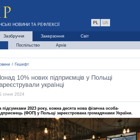
PL
UA
НСЬКІ НОВИНИ ТА РЕФЛЕКСІЇ
Зазбруччя
Закерзоння
Світ
Поспільство
Архів
овини
/
Ґешефт
онад 10% нових підприємців у Польщі
ареєстрували українці
5 січня 2024
а підсумками 2023 року, кожна десята нова фізична особа-
ідприємець (ФОП) у Польщі зареєстрована громадянами України.