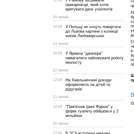
12:00
У Рівному затримали
П
прикарпатця, який хотів
ц
врятувати двох ухилянтів
Н
б
24 липня
с
п
15:00
У Польщі не хочуть повертати
у
до Львова картини з колекції
д
князів Любомирських
О
23 липня
ч
в
15:00
У Яремче "джипери"
в
намагалися заблокувати роботу
о
екопосту
з
22 липня
Щ
п
12:00
На Хмельниччині доходи
оформляють на дітей та
дідуганів
П
21 липня
П
12:00
"Пам'ятник Ірині Фаріон" у
формі туалету обійшовся у 2
мільйони
20 липня
12:00
В ЗСУ вступила чергова