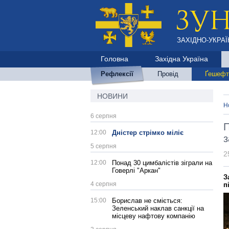
ЗАХІДНО-УКРАЇ
Головна
Західна Україна
Рефлексії
Провід
Ґешефт
НОВИНИ
Н
6 серпня
П
12:00
Дністер стрімко міліє
з
5 серпня
2
12:00
Понад 30 цимбалістів зіграли на
Говерлі "Аркан"
З
4 серпня
п
15:00
Борислав не сміється:
Зеленський наклав санкції на
місцеву нафтову компанію