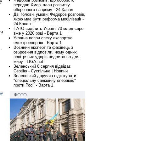
Федоров розповів, що особисто
 у
передав Хмарі план розвитку
оборонного напряму - 24 Канал
Дві головні умови: Федоров розповів,
якою має бути реформа мобілізації -
24 Канал
НАТО виділить Україні 70 млрд євро
ти
вже у 2026 році - Варта 1
Україна попри спеку експортує
електроенергію - Варта 1
Воєнний експерт та фахівець з
ь
озброєння відповіли, чому одних
повітряних ударів недостаньо для
миру - LIGA.net
Зеленський 8 серпня відвідає
Сербію - Суспільне | Новини
Зеленський доручив підготувати
"спеціальну санкційну операцію"
проти Росії - Варта 1
ку
ФОТО