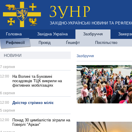
ЗАХІДНО-УКРАЇНСЬКІ НОВИНИ ТА РЕФЛЕКС
Головна
Західна Україна
Зазбруччя
Закерз
Рефлексії
Провід
Ґешефт
Поспільство
НОВИНИ
Зазбруччя
7 серпня
12:00
На Волині та Буковині
посадовців ТЦК викрили на
фіктивних мобілізаціях
6 серпня
12:00
Дністер стрімко міліє
5 серпня
12:00
Понад 30 цимбалістів зіграли на
Говерлі "Аркан"