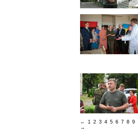
←
1
2
3
4
5
6
7
8
9
→