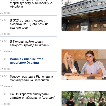
формі туалету обійшовся у 2
мільйони
20 липня
12:00
В ЗСУ вступила чергова
американка. Цього разу не
трансгендер
17 липня
12:00
В Польщі майже щодня
атакують громадян України
16 липня
12:00
Волиняк вперше став
прем'єром України
15 липня
12:00
Голову громади з Рівненщини
мобілізували на Закарпатті
14 липня
12:00
На Прикарпатті вшанували
загиблого найманця з Австралії
13 липня