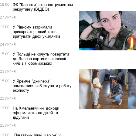
18:00
ФК "Карпати" став інструментом
рекрутингу (ВІДЕО)
27 липня
12:00
У Рівному затримали
прикарпатця, який хотів
врятувати двох ухилянтів
24 липня
15:00
У Польщі не хочуть повертати
до Львова картини з колекції
князів Любомирських
23 липня
15:00
У Яремче "джипери"
намагалися заблокувати роботу
екопосту
22 липня
12:00
На Хмельниччині доходи
оформляють на дітей та
дідуганів
21 липня
12:00
"Пам'ятник Ірині Фаріон" у