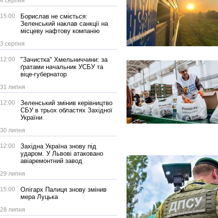
4 серпня
15:00
Борислав не сміється:
Зеленський наклав санкції на
місцеву нафтову компанію
3 серпня
12:00
"Зачистка" Хмельниччини: за
ґратами начальник УСБУ та
віце-губернатор
31 липня
12:00
Зеленський змінив керівництво
СБУ в трьох областях Західної
України
30 липня
12:00
Західна Україна знову під
ударом. У Львові атаковано
авіаремонтний завод
29 липня
15:00
Олігарх Палиця знову змінив
мера Луцька
28 липня