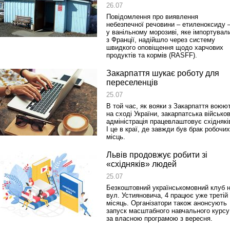
26.07
Повідомлення про виявлення
небезпечної речовини – етиленоксиду 
Реконструкція подій 1 листопад
у ванільному морозиві, яке імпортувал
1918 року у Львові
з Франції, надійшло через систему
швидкого оповіщення щодо харчових
продуктів та кормів (RASFF).
Закарпаття шукає роботу для
переселенців
25.07
В той час, як вояки з Закарпаття воюю
на сході України, закарпатська військо
адміністрація працевлаштовує східнякі
І це в краї, де завжди був брак робочих
місць.
Спільний інформпростір Західно
Львів продовжує робити зі
України
«східняків» людей
25.07
Безкоштовний українськомовний клуб 
вул. Устияновича, 4 працює уже третій
місяць. Організатори також анонсують
запуск масштабного навчального курсу
за власною програмою з вересня.