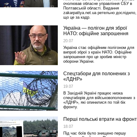
очолював обласне управління СБУ в
Полтавській області. Видання
zakarpattya.net.ua ретельно дослідило,
що це за кадр.
Україна — полігон для зброї
НАТО: офіційне запрошення
20.07
Україна стає офіційним полігоном для
випроб зброї з країн НАТО. Офіційне
запрошення про це зробив міністр
оборони України.
Спецтабори для полонених з
«ЛДНР»
19.07
В Західній Україні працює низка
спецтаборів для військовополонених з
«ЛДНР», які опинилися по той бік
фронту.
Перші польські втрати на фронт
18.07
Під час боїв було знищено першу