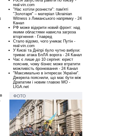
Росія запустила ракети по Києву -
real-vin.com
"Нас хотіли рознести": пам'яті
"Золотаря" – матеріал Ukrainian
в
Witness з Лиманського напрямку - 24
Канал
РФ може відкрити новий фронт: над
якими областями нависла загроза
вторгнення - Главред
Стало відомо, чого уникає Путін -
real-vin.com
У Києві та Дніпрі було чутно вибухи:
триває атака БпЛА ворога - 24 Канал
Час є лише до 10 серпня: юрист
пояснив, чому бізнес може втратити
можливість бронювання - 24 Канал
"Максимально в інтересах України".
Джерела пояснили, що має бути між
Драпатим і новим главою МО -
LIGA.net
ив
ФОТО
.