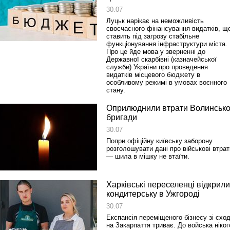
30.07
Луцьк нарікає на неможливість
своєчасного фінансування видатків, щ
ставить під загрозу стабільне
функціонування інфраструктури міста.
Про це йде мова у зверненні до
Державної скарбівні (казначейської
служби) України про проведення
видатків місцевого бюджету в
особливому режимі в умовах воєнного
стану.
Оприлюднили втрати Волинсько
бригади
30.07
Попри офіційну київську заборону
розголошувати дані про військові втрат
— шила в мішку не втаїти.
Харківські переселенці відкрили
кондитерську в Ужгороді
30.07
Експансія переміщеного бізнесу зі схо
на Закарпаття триває. До войська ніког