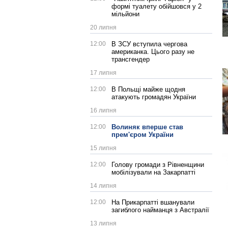
формі туалету обійшовся у 2
мільйони
20 липня
12:00
В ЗСУ вступила чергова
американка. Цього разу не
трансгендер
17 липня
12:00
В Польщі майже щодня
атакують громадян України
16 липня
12:00
Волиняк вперше став
прем'єром України
15 липня
12:00
Голову громади з Рівненщини
мобілізували на Закарпатті
14 липня
12:00
На Прикарпатті вшанували
загиблого найманця з Австралії
13 липня