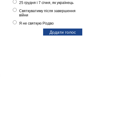
25 грудня і 7 січня, як українець
Святкуватиму після завершення
війни
Я не святкую Різдво
є