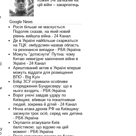
Кожен 5-й загиблий на
цій війні – закарпатець
о
Google News
Росія більше не маскується:
Подоляк сказав, на який новий
рівень вийшла війна - 24 Канал
Де в Україні найбільше скаржаться
на ТЦК: омбудсмен назвав область
та резонансні випадки - РБК-Україна
Можуть "дотиснути" Путіна: чому
Китаю невигідне закінчення війни в
Україні - 24 Канал
ї
Арештований актив в Україні вперше
можуть віддати для розміщення
ВПО - Big Kyiv
Бійці ЗСУ отримали особливе
спорядження Бундесверу: що в
и
нього входить - РБК-Україна
Ворог уночі завдав удару по
Київщині, вбивши та покалічивши
людей, зокрема й дітей - 24 Канал
Нічна атака дронів РФ на Київщину:
загинули троє осіб, серед них дитина
- РБК-Україна
Окупанти атакували Київ
балістикою: що відомо на цей
ду
момент - РБК-Україна
о