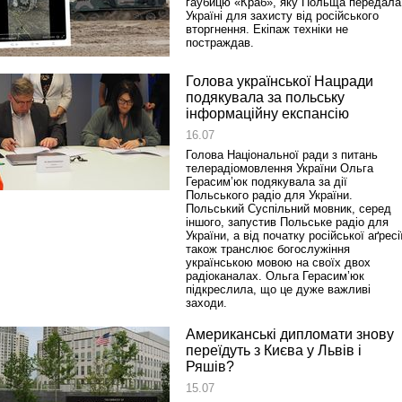
гаубицю «Краб», яку Польща передала
Україні для захисту від російського
вторгнення. Екіпаж техніки не
постраждав.
Голова української Нацради
подякувала за польську
інформаційну експансію
16.07
Голова Національної ради з питань
телерадіомовлення України Ольга
Герасим’юк подякувала за дії
Польського радіо для України.
Польський Суспільний мовник, серед
іншого, запустив Польське радіо для
України, а від початку російської аґресі
також транслює богослужіння
українською мовою на своїх двох
радіоканалах. Ольга Герасим’юк
підкреслила, що це дуже важливі
заходи.
Американські дипломати знову
переїдуть з Києва у Львів і
Ряшів?
15.07