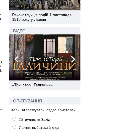
–
а
Реконструкція подій 1 листопада
Реконструкція подій 1 лис
и
1918 року у Львові
1918 року у Львові
ВІДЕО
ть
ва
в.
ї
«Три історії Галичини»
Спільний інформпростір За
України
ОПИТУВАННЯ
на
Коли Ви святкували Різдво Христове?
25 грудня, як Захід
7 січня, як батьки й діди