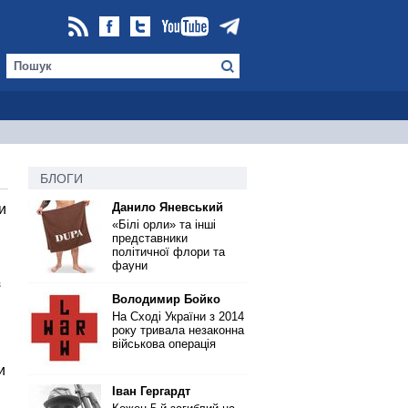
БЛОГИ
Данило Яневський
и
«Білі орли» та інші
представники
політичної флори та
фауни
з
Володимир Бойко
На Сході України з 2014
року тривала незаконна
військова операція
и
Іван Гергардт