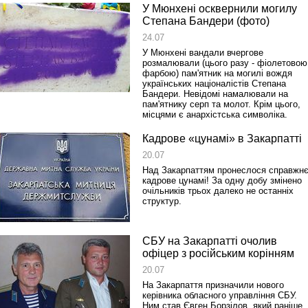
У Мюнхені осквернили могилу
Степана Бандери (фото)
24.07
У Мюнхені вандали вчергове
розмалювали (цього разу - фіолетовою
фарбою) пам'ятник на могилі вождя
українських націоналістів Степана
Бандери. Невідомі намалювали на
пам'ятнику серп та молот. Крім цього,
місцями є анархістська символіка.
Кадрове «цунамі» в Закарпатті
20.07
Над Закарпаттям пронеслося справжн
кадрове цунамі! За одну добу змінено
очільників трьох далеко не останніх
структур.
СБУ на Закарпатті очолив
офіцер з російським корінням
20.07
На Закарпаття призначили нового
керівника обласного управління СБУ.
Ним став Євген Борзілов, який раніше