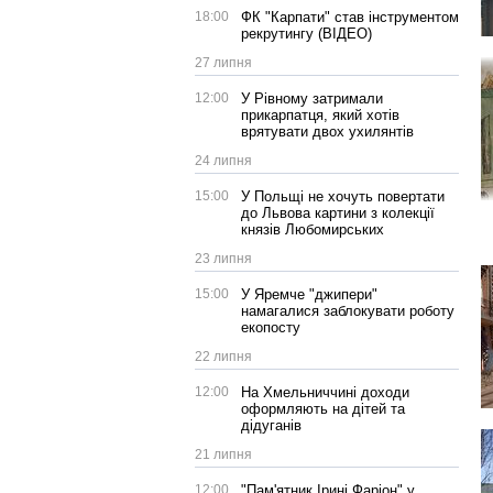
18:00
ФК "Карпати" став інструментом
рекрутингу (ВІДЕО)
27 липня
12:00
У Рівному затримали
прикарпатця, який хотів
врятувати двох ухилянтів
24 липня
15:00
У Польщі не хочуть повертати
до Львова картини з колекції
князів Любомирських
23 липня
15:00
У Яремче "джипери"
намагалися заблокувати роботу
екопосту
22 липня
12:00
На Хмельниччині доходи
оформляють на дітей та
дідуганів
21 липня
12:00
"Пам'ятник Ірині Фаріон" у