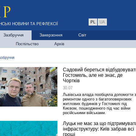
PL
UA
НСЬКІ НОВИНИ ТА РЕФЛЕКСІЇ
Зазбруччя
Закерзоння
Світ
Поспільство
Архів
азбруччя
Садовий береться відбудовуват
Гостомель, але не знає, де
Чортків
30.07
Львівська влада пообіцяла допомогти 
ремонтом одного з багатоповерхових
житлових будинків у Гостомелі під
Києвом, пошкодженого під час війни
російськими військами.
Луцьк не має за що підтримуват
інфраструктуру: Київ забрав всі
гроші