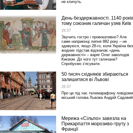
не кличуть.
День бездержавності. 1140 рокі
тому союзник галичан узяв Київ
28.07
Звучить гостро і провокативно? Але
саме наприкінці липня 882 року – не
здивуюся, якщо 28-го, коли Україна без
жодних підстав відзначає «день
державності» – варяг Олег заволодів
Києвом. До чого тут галичани?
Спробуємо з’ясувати.
50 тисяч східняків збираються
залишитися ві Львові
26.07
Про це під час телемарафону повідом
міський голова Львова Андрій Садовий
Мережа «Сільпо» завезла на
Прикарпаття морозиво-труту з
Франції