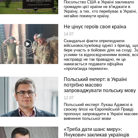
Посольство США в Україні закликало
громадян цієї країни не в'їжджати в
Україну, а тих, хто перебуває в Україні,
негайно покинути країну.
Не цінує героїв своя країна
14.07
Скандальні факти оприлюднили
військовослужбовці однієї з бригад, що
бере участь в бойових діях на сході. З
усними та відеосвідченнями вояків, вс
насправді не так бравадно, як це
намагається подавати офіційна
«пропаґанда перемоги».
Польський екперт: в Україні
потрібно масово
запроваджувати польську мову
12.07
Польський експерт Лукаш Адамскі в
своєму блозі на Європейській Правді
пропонує запровадити в Україні масове
вивчення польської мови
«Треба дати шанс миру»:
Янукович закликав українців