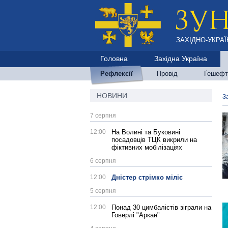
ЗАХІДНО-УКРАЇ
Головна
Західна Україна
Рефлексії
Провід
Ґешефт
НОВИНИ
З
7 серпня
12:00
На Волині та Буковині
посадовців ТЦК викрили на
фіктивних мобілізаціях
6 серпня
12:00
Дністер стрімко міліє
5 серпня
12:00
Понад 30 цимбалістів зіграли на
Говерлі "Аркан"