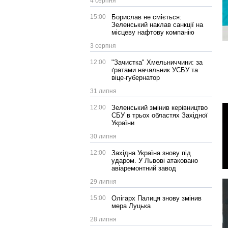
4 серпня
15:00
Борислав не сміється:
Зеленський наклав санкції на
місцеву нафтову компанію
3 серпня
12:00
"Зачистка" Хмельниччини: за
ґратами начальник УСБУ та
віце-губернатор
31 липня
12:00
Зеленський змінив керівництво
СБУ в трьох областях Західної
України
30 липня
12:00
Західна Україна знову під
ударом. У Львові атаковано
авіаремонтний завод
29 липня
15:00
Олігарх Палиця знову змінив
мера Луцька
28 липня