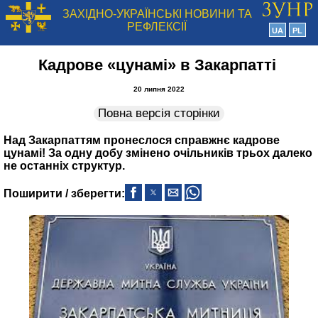
ЗАХІДНО-УКРАЇНСЬКІ НОВИНИ ТА
РЕФЛЕКСІЇ
UA
PL
Кадрове «цунамі» в Закарпатті
20 липня 2022
Повна версія сторінки
Над Закарпаттям пронеслося справжнє кадрове
цунамі! За одну добу змінено очільників трьох далеко
не останніх структур.
Поширити / зберегти: