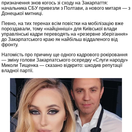
призначення знов когось зі сходу на Закарпаття:
начальника СБУ привезли з Полтави, а нового митаря — з
Донецької митниці.
Певно, на тих теренах всім повістки на мобілізацію вже
пороздавали, тому «найцінніші» для Київської влади
управлінські кадри переводять на «резервне зберігання»
до Закарпатського краю як найбільш віддаленого від
фронту.
Натомість про причину ще одного кадрового рокіровання
— зміну голови Закарпатського осередку «Слуги народу»
Миколи Тищенка — сказано відкрито: шкодив репутації
владної партії.