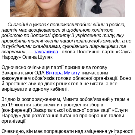
— Сьогодні в умовах повномасштабної війни з росією,
партія має асоціюватися зі щоденною копіткою
роботою по допомозі фронту й укріпленню тилу, яку
проводять тисячі членів нашої політичної команди, а не
із публічними скандалами, сумнівними піар-акціями та
сварками»,
—
зауважила
Голова Політичної партії «Слуга
Народу» Олена Шуляк.
Одночасно очільниця партії призначила г
олову
Закарпатської ОДА
Віктора Микиту
тимчасовим
виконувачем обов’язків голови обласної організації. Воно
й простіше: аби до двох різних голів не бігати, а все
вирішувати в одному кабінеті.
Згідно із розпорядженням, Микита зобов’язаний у термін
до 19 жовтня забезпечити проведення зборів
(конференції) Закарпатської обласної організації «Слуги
Народу» для розв'язання питання про обрання голови
організації.
Очевидно, він має попрацювати над зміцнення унітарності