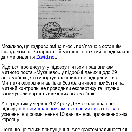
Можливо, ця кадрова зміна якось пов'язана з останнім
скандалом на Закарпатскій митниці, про який повідомляло
днями видання
Zaxid.net
.
Йдеться про висунуту підозру п’ятьом працівникам
митного поста «Мукачево» у підробці даних щодо 29
автомобілів, які імпортувало приватне підприємство.
Митники оформили автівки без фактичного прибуття на
митний контроль, не проводили експертизу та штучно
занижували вартість ввезених автомобілів.
А перед тим у червні 2022 року ДБР оголосила про
підозру
шістьом працівникам цього ж митного посту
в
ухиленні від розмитнення 10 вантажівок, привезених з-за
кордону.
Поки що це тільки припущення. Але фактом залишається