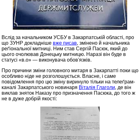
Вслід за начальником УСБУ в Закарпатській області, про
що ЗУНР докладніше
вже писав
, змінено й начальника
реґіональної митниці. Ним став Сергій Пасюк, який до
цього очолював Донецьку митницю. Наразі він буде в
статусі «в.о» — виконувача обов'язків.
Про причини зміни головного митаря в Закарпатті поки що
особливо ніде не розголошується. Власне, і саме
повідомлення про цю зміну виринуло тільки на телеґрам-
каналі Закарпатського новинаря
Віталія Глаголи
, де він
виклав зняток Наказу про призначення Пасюка, до того ж
не в дуже добрій якості: