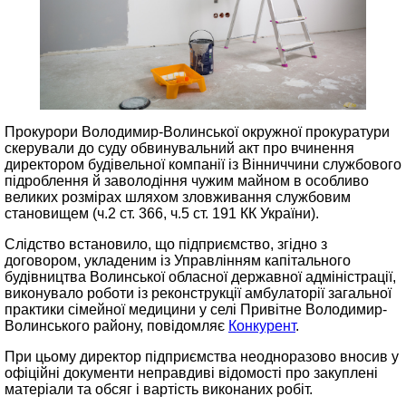
Прокурори Володимир-Волинської окружної прокуратури
скерували до суду обвинувальний акт про вчинення
директором будівельної компанії із Вінниччини службового
підроблення й заволодіння чужим майном в особливо
великих розмірах шляхом зловживання службовим
становищем (ч.2 ст. 366, ч.5 ст. 191 КК України).
Слідство встановило, що підприємство, згідно з
договором, укладеним із Управлінням капітального
будівництва Волинської обласної державної адміністрації,
виконувало роботи із реконструкції амбулаторії загальної
практики сімейної медицини у селі Привітне Володимир-
Волинського району, повідомляє
Конкурент
.
При цьому директор підприємства неодноразово вносив у
офіційні документи неправдиві відомості про закуплені
матеріали та обсяг і вартість виконаних робіт.