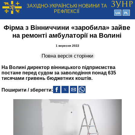
ЗАХІДНО-УКРАЇНСЬКІ НОВИНИ ТА
РЕФЛЕКСІЇ
UA
PL
Фірма з Вінниччини «заробила» зайве
на ремонті амбулаторії на Волині
1 вересня 2022
Повна версія сторінки
На Волині директор вінницького підприємства
постане перед судом за заволодіння понад 635
тисячами гривень бюджетних коштів.
Поширити / зберегти: