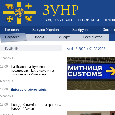
ЗАХІДНО-УКРАЇНСЬКІ НОВИНИ ТА РЕФЛЕКС
Головна
Західна Україна
Зазбруччя
Закерз
Рефлексії
Провід
Ґешефт
Поспільство
НОВИНИ
Архів
/
2022
/
01.08.2022
7 серпня
12:00
На Волині та Буковині
посадовців ТЦК викрили на
фіктивних мобілізаціях
6 серпня
12:00
Дністер стрімко міліє
5 серпня
12:00
Понад 30 цимбалістів зіграли на
Говерлі "Аркан"