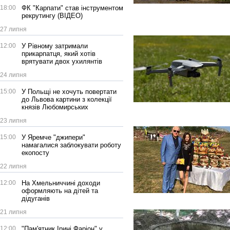
18:00
ФК "Карпати" став інструментом
рекрутингу (ВІДЕО)
27 липня
12:00
У Рівному затримали
прикарпатця, який хотів
врятувати двох ухилянтів
24 липня
15:00
У Польщі не хочуть повертати
до Львова картини з колекції
князів Любомирських
23 липня
15:00
У Яремче "джипери"
намагалися заблокувати роботу
екопосту
22 липня
12:00
На Хмельниччині доходи
оформляють на дітей та
дідуганів
21 липня
12:00
"Пам'ятник Ірині Фаріон" у