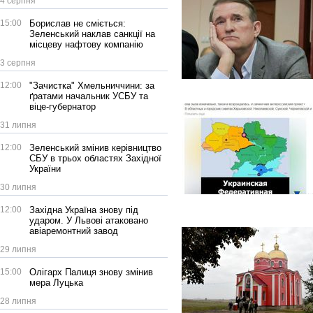
4 серпня
15:00
Борислав не сміється:
Зеленський наклав санкції на
місцеву нафтову компанію
3 серпня
12:00
"Зачистка" Хмельниччини: за
ґратами начальник УСБУ та
віце-губернатор
31 липня
12:00
Зеленський змінив керівництво
СБУ в трьох областях Західної
України
30 липня
12:00
Західна Україна знову під
ударом. У Львові атаковано
авіаремонтний завод
29 липня
15:00
Олігарх Палиця знову змінив
мера Луцька
28 липня