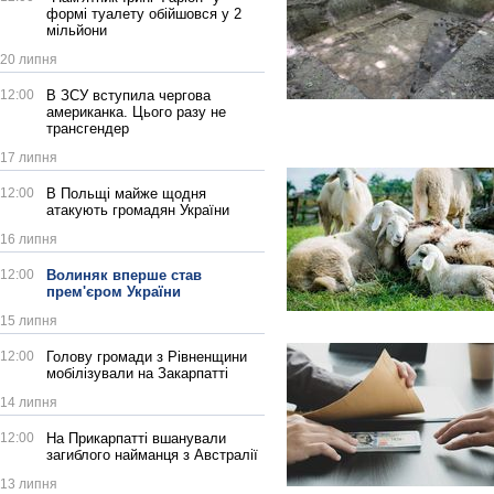
формі туалету обійшовся у 2
мільйони
20 липня
12:00
В ЗСУ вступила чергова
американка. Цього разу не
трансгендер
17 липня
12:00
В Польщі майже щодня
атакують громадян України
16 липня
12:00
Волиняк вперше став
прем'єром України
15 липня
12:00
Голову громади з Рівненщини
мобілізували на Закарпатті
14 липня
12:00
На Прикарпатті вшанували
загиблого найманця з Австралії
13 липня