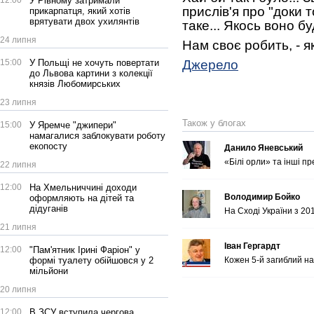
12:00
У Рівному затримали
прислів'я про "доки 
прикарпатця, який хотів
врятувати двох ухилянтів
таке... Якось воно буд
24 липня
Нам своє робить, - як
15:00
У Польщі не хочуть повертати
Джерело
до Львова картини з колекції
князів Любомирських
23 липня
Також у блогах
15:00
У Яремче "джипери"
намагалися заблокувати роботу
екопосту
Данило Яневський
«Білі орли» та інші п
22 липня
12:00
На Хмельниччині доходи
Володимир Бойко
оформляють на дітей та
дідуганів
На Сході України з 20
21 липня
Іван Гергардт
12:00
"Пам'ятник Ірині Фаріон" у
формі туалету обійшовся у 2
Кожен 5-й загиблий на
мільйони
20 липня
12:00
В ЗСУ вступила чергова