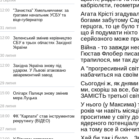
3 серпня
кабріолєти, геометрич
12:00
"Зачистка" Хмельниччини: за
Агата Крісті згадува
ґратами начальник УСБУ та
богами забутому Сар
віце-губернатор
герцога, то це було 
31 липня
що й подумати ніхто 
серйозного може при
12:00
Зеленський змінив керівництво
СБУ в трьох областях Західної
Війна - то завжди нес
України
Гюстав Флобер писав
30 липня
трапилося, ми так д
12:00
Західна Україна знову під
А "прогресивний світ
ударом. У Львові атаковано
набачиться на своїм в
авіаремонтний завод
Сьогодні ж, як дням
29 липня
ми, скоріш за все, б
15:00
Олігарх Палиця знову змінив
ЗАМІСТЬ третьої світо
мера Луцька
У нього (у Максима) т
28 липня
років чи навіть міся
проситиме у світу д
18:00
ФК "Карпати" став інструментом
рекрутингу (ВІДЕО)
ядерного потенціалу
на тому все й скінчит
27 липня
Хай би так і було... 