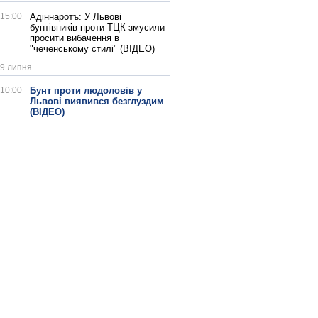
15:00
Адіннаротъ: У Львові
бунтівників проти ТЦК змусили
просити вибачення в
"чеченському стилі" (ВІДЕО)
9 липня
10:00
Бунт проти людоловів у
Львові виявився безглуздим
(ВІДЕО)