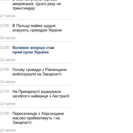
американка. Цього разу не
трансгендер
17 липня
12:00
В Польщі майже щодня
атакують громадян України
16 липня
12:00
Волиняк вперше став
прем'єром України
15 липня
12:00
Голову громади з Рівненщини
мобілізували на Закарпатті
14 липня
12:00
На Прикарпатті вшанували
загиблого найманця з Австралії
13 липня
12:00
Переселенців з Херсонщини
масово прийматимуть і на
Закарпатті
10 липня