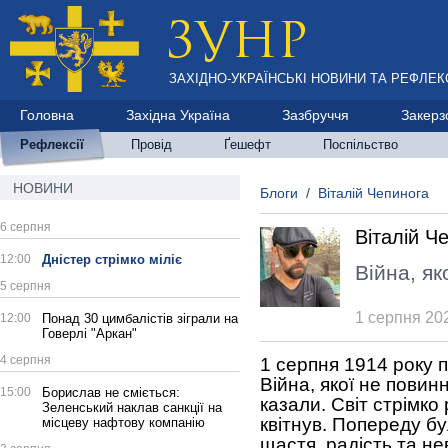
ЗАХІДНО-УКРАЇНСЬКІ НОВИНИ ТА РЕФЛЕКС
Головна
Західна Україна
Зазбруччя
Закерз
Рефлексії
Провід
Ґешефт
Поспільство
НОВИНИ
Блоги
/
Віталій Чепинога
6 серпня
Віталій Ч
12:00
Дністер стрімко міліє
Війна, як
5 серпня
1 серпня 20
12:00
Понад 30 цимбалістів зіграли на
Говерлі "Аркан"
4 серпня
1 серпня 1914 року 
Війна, якої не повин
15:00
Борислав не сміється:
казали. Світ стрімко
Зеленський наклав санкції на
квітнув. Попереду б
місцеву нафтову компанію
щастя, радість та н