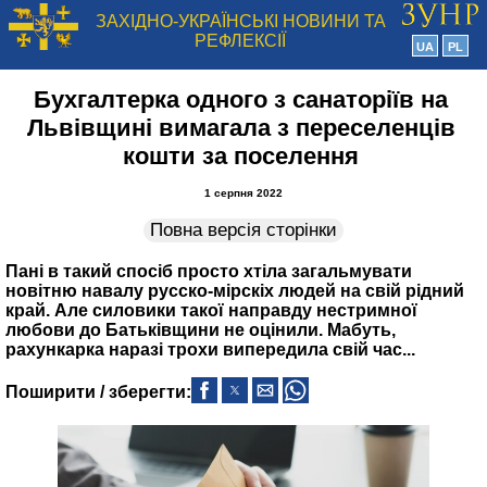
ЗАХІДНО-УКРАЇНСЬКІ НОВИНИ ТА
РЕФЛЕКСІЇ
UA
PL
Бухгалтерка одного з санаторіїв на
Львівщині вимагала з переселенців
кошти за поселення
1 серпня 2022
Повна версія сторінки
Пані в такий спосіб просто хтіла загальмувати
новітню навалу русско-мірскіх людей на свій рідний
край. Але силовики такої направду нестримної
любови до Батьківщини не оцінили. Мабуть,
рахункарка наразі трохи випередила свій час...
Поширити / зберегти: