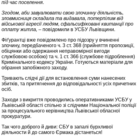
під час поселення.
Згодом, аби завуалювати свою злочинну діяльність,
зловмисниця складала та видавала, потерпілим від
військової агресії людям, сфальсифіковані квитанції про
оплату житла,
– повідомили в УСБУ Львівщини.
Фіґурантці вже повідомлено про підозру у вчиненні
злочину, передбаченого ч. 3 ст. 368 (прийняття пропозиції,
обіцянки або одержання неправомірної вигоди
службовою особою) та ч. 1 ст. 366 (службове підроблення)
Кримінального кодексу України. Готуються матеріали для
обрання запобіжного заходу.
Тривають слідчі дії для встановлення суми нанесених
збитків, та притягнення до відповідальності усіх причетних
осіб.
Заходи з викриття проводились оперативниками УСБУ у
Львівській області спільно зі слідчими Національної поліції
за процесуального керівництва Львівської обласної
прокуратури.
Так чого доброго й диви: СБУ в запалі бурхливої
діяльности й до самого Єрмака дістанеться!