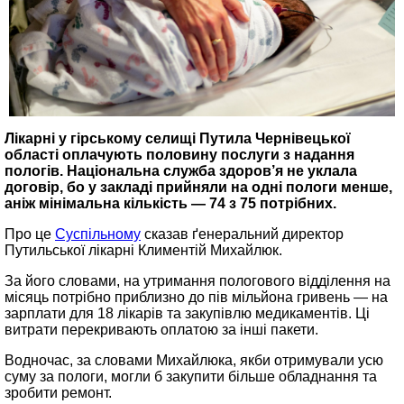
Лікарні у гірському селищі Путила Чернівецької
області оплачують половину послуги з надання
пологів. Національна служба здоров’я не уклала
договір, бо у закладі прийняли на одні пологи менше,
аніж мінімальна кількість — 74 з 75 потрібних.
Про це
Суспільному
сказав ґенеральний директор
Путильської лікарні Климентій Михайлюк.
За його словами, на утримання пологового відділення на
місяць потрібно приблизно до пів мільйона гривень — на
зарплати для 18 лікарів та закупівлю медикаментів. Ці
витрати перекривають оплатою за інші пакети.
Водночас, за словами Михайлюка, якби отримували усю
суму за пологи, могли б закупити більше обладнання та
зробити ремонт.