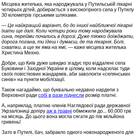
Місцева жителька, яка народжувала у Путильській лікарні
чотирьох дітей, добирається з високогірного села у Путилу
30 кілометрів гірськими шляхами.
— Це найкращий варіант, бо до іншої найближчої лікарні
їхати ще далі. Коли чотири роки тому народжувала
сина, перейми почались в дорозі. Дуже тяжко доїжджати,
дорога погана, ти їдеш і думаєш, де та лікарня. Болі,
схватки, а ще як яма на ямі,
— каже місцева жителька
Христина Мехно.
Добре, що Київ дуже швидко згадує про віддалені села
Буковини і Західної України в цілому, коли надсилає туди
своїх повісткових жандармів, аби заволокти «селянських
синів» на пункти мобілізації.
Також нагадаймо, що буквально недавно нардепи з
Верховної ради
собі в рази піднесли
розмір платні.
А, наприклад, платню членів Наглядової ради державної
Укрзалізниці допіру
аж в травні
обмежили до... 60.000 грв
на місяць. До цього вона могла сягати до пів мільйона
гривень!
Зато в Путилі, бач, забракло одного новонародженого для