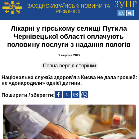
ЗАХІДНО-УКРАЇНСЬКІ НОВИНИ ТА
РЕФЛЕКСІЇ
UA
PL
Лікарні у гірському селищі Путила
Чернівецької області оплачують
половину послуги з надання пологів
1 серпня 2022
Повна версія сторінки
Національна служба здоров’я з Києва не дала грошей:
не «донародили» однієї дитини.
Поширити / зберегти: