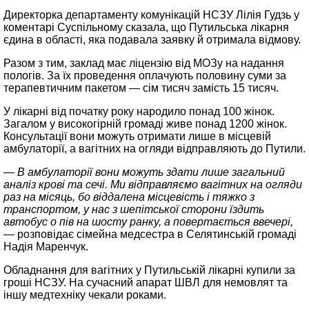
Директорка департаменту комунікацій НСЗУ Лілія Гудзь у
коментарі Суспільному сказала, що Путильська лікарня
єдина в області, яка подавала заявку й отримала відмову.
Разом з тим, заклад має ліцензію від МОЗу на надання
пологів. За їх проведення оплачують половину суми за
терапевтичним пакетом — сім тисяч замість 15 тисяч.
У лікарні від початку року народило понад 100 жінок.
Загалом у високогірній громаді живе понад 1200 жінок.
Консультації вони можуть отримати лише в місцевій
амбулаторії, а вагітних на огляди відправляють до Путили.
— В амбулаторії вони можуть здати лише загальний
аналіз крові та сечі. Ми відправляємо вагітних на огляди
раз на місяць, бо віддалена місцевість і тяжко з
транспортом, у нас з шепітської сторони їздить
автобус о пів на шосту ранку, а повертається ввечері,
—
розповідає сімейна медсестра в Селятинській громаді
Надія Маренчук.
Обладнання для вагітних у Путильській лікарні купили за
гроші НСЗУ. На сучасний апарат ШВЛ для немовлят та
іншу медтехніку чекали роками.