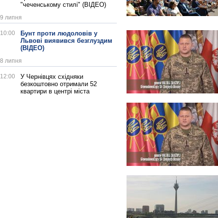
"чеченському стилі" (ВІДЕО)
9 липня
10:00
Бунт проти людоловів у
Львові виявився безглуздим
(ВІДЕО)
8 липня
12:00
У Чернівцях східняки
безкоштовно отримали 52
квартири в центрі міста