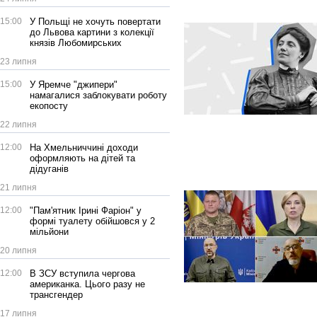
15:00
У Польщі не хочуть повертати
до Львова картини з колекції
князів Любомирських
23 липня
15:00
У Яремче "джипери"
намагалися заблокувати роботу
екопосту
22 липня
12:00
На Хмельниччині доходи
оформляють на дітей та
дідуганів
21 липня
12:00
"Пам'ятник Ірині Фаріон" у
формі туалету обійшовся у 2
мільйони
20 липня
12:00
В ЗСУ вступила чергова
американка. Цього разу не
трансгендер
17 липня