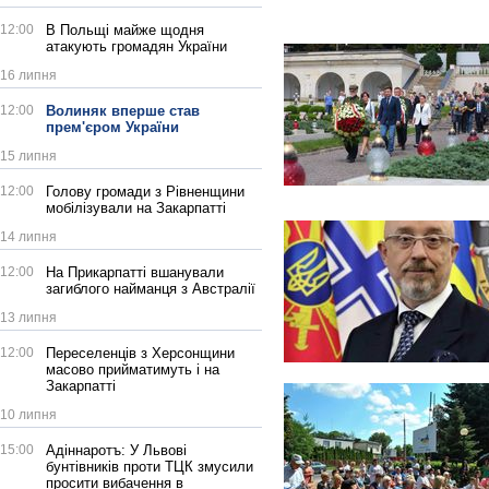
12:00
В Польщі майже щодня
атакують громадян України
16 липня
12:00
Волиняк вперше став
прем'єром України
15 липня
12:00
Голову громади з Рівненщини
мобілізували на Закарпатті
14 липня
12:00
На Прикарпатті вшанували
загиблого найманця з Австралії
13 липня
12:00
Переселенців з Херсонщини
масово прийматимуть і на
Закарпатті
10 липня
15:00
Адіннаротъ: У Львові
бунтівників проти ТЦК змусили
просити вибачення в