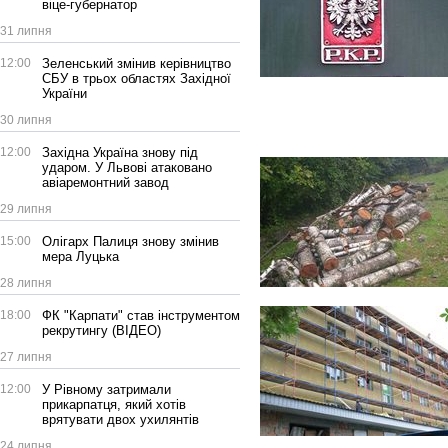
віце-губернатор
31 липня
12:00
Зеленський змінив керівництво
СБУ в трьох областях Західної
України
30 липня
12:00
Західна Україна знову під
ударом. У Львові атаковано
авіаремонтний завод
29 липня
15:00
Олігарх Палиця знову змінив
мера Луцька
28 липня
18:00
ФК "Карпати" став інструментом
рекрутингу (ВІДЕО)
27 липня
12:00
У Рівному затримали
прикарпатця, який хотів
врятувати двох ухилянтів
24 липня