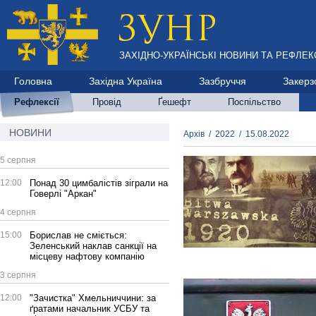
ЗАХІДНО-УКРАЇНСЬКІ НОВИНИ ТА РЕФЛЕКС
Головна
Західна Україна
Зазбруччя
Закерз
Рефлексії
Провід
Ґешефт
Поспільство
НОВИНИ
Архів
/
2022
/
15.08.2022
5 серпня
12:00
Понад 30 цимбалістів зіграли на
Говерлі "Аркан"
4 серпня
15:00
Борислав не сміється:
Зеленський наклав санкції на
місцеву нафтову компанію
3 серпня
12:00
"Зачистка" Хмельниччини: за
ґратами начальник УСБУ та