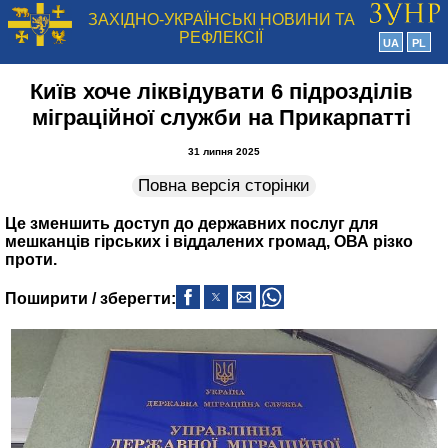
ЗАХІДНО-УКРАЇНСЬКІ НОВИНИ ТА
РЕФЛЕКСІЇ
UA
PL
Київ хоче ліквідувати 6 підрозділів
міграційної служби на Прикарпатті
31 липня 2025
Повна версія сторінки
Це зменшить доступ до державних послуг для
мешканців гірських і віддалених громад, ОВА різко
проти.
Поширити / зберегти: