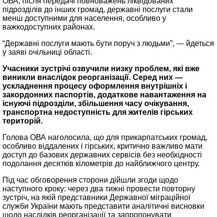
ОВА, після передачі повноважень ліквідованих
підрозділів до інших громад, державні послуги стали
менш доступними для населення, особливо у
важкодоступних районах.
“Державні послуги мають бути поруч з людьми”, — йдеться
у заяві очільниці області.
Учасники зустрічі озвучили низку проблем, які вже
виникли внаслідок реорганізації. Серед них —
ускладнення процесу оформлення внутрішніх і
закордонних паспортів, додаткове навантаження на
існуючі підрозділи, збільшення часу очікування,
транспортна недоступність для жителів гірських
територій.
Голова ОВА наголосила, що для прикарпатських громад,
особливо віддалених і гірських, критично важливо мати
доступ до базових державних сервісів без необхідності
подолання десятків кілометрів до найближчого центру.
Під час обговорення сторони дійшли згоди щодо
наступного кроку: через два тижні провести повторну
зустріч, на якій представники Державної міграційної
служби України мають представити аналітичні висновки
щодо наслідків реорганізації та запропонувати