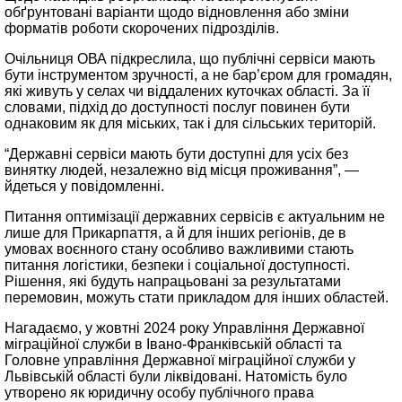
обґрунтовані варіанти щодо відновлення або зміни
форматів роботи скорочених підрозділів.
Очільниця ОВА підкреслила, що публічні сервіси мають
бути інструментом зручності, а не бар’єром для громадян,
які живуть у селах чи віддалених куточках області. За її
словами, підхід до доступності послуг повинен бути
однаковим як для міських, так і для сільських територій.
“Державні сервіси мають бути доступні для усіх без
винятку людей, незалежно від місця проживання”, —
йдеться у повідомленні.
Питання оптимізації державних сервісів є актуальним не
лише для Прикарпаття, а й для інших регіонів, де в
умовах воєнного стану особливо важливими стають
питання логістики, безпеки і соціальної доступності.
Рішення, які будуть напрацьовані за результатами
перемовин, можуть стати прикладом для інших областей.
Нагадаємо, у жовтні 2024 року Управління Державної
міграційної служби в Івано-Франківській області та
Головне управління Державної міграційної служби у
Львівській області були ліквідовані. Натомість було
утворено як юридичну особу публічного права