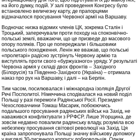
на його думку, подій. У залі проведення Конгресу було
встановлено величезну карту, де прапорцями
відзначалося просування Червоної армії на Варшаву.
Водночас низка відомих членів ЦК, зокрема Сталін і
Троцький, заперечували проти походу на споконвічно-
польські землі, вважаючи, що це призведе до масового
опору поляків. Про це попереджали і більшовики
польського походження. Ленін же вважав, що польські
«пролетарі» радісно зустрінуть Червону армію та
виступлять проти свого «буржуазного» уряду. У результаті
Червона армія у складі двох фронтів – Західного
(Білорусія) та Південно-Західного (Україна) – отримала
наказ про рух на Варшаву, і далі – на Берлін.
Тим часом, посилювалася і міжнародна ізоляція Другої
Речі Посполитої. Німеччина сподівалася на новий поділ
Польщі у разі перемоги Радянської Росії. Президент
Чехословаччини Томаш Масарик, побоюючись
подальшого просування радянських військ на Захід, не
наважився конфліктувати з РРФСР. Лише Угорщина, де
зовсім недавно повалили радянську владу, розуміла всю
небезпеку просування світової революції на Захід. Ця
країна запропонувала Польщі значну військову допомогу
у вигляді 30-тисячного корпусу добровольців. Однак