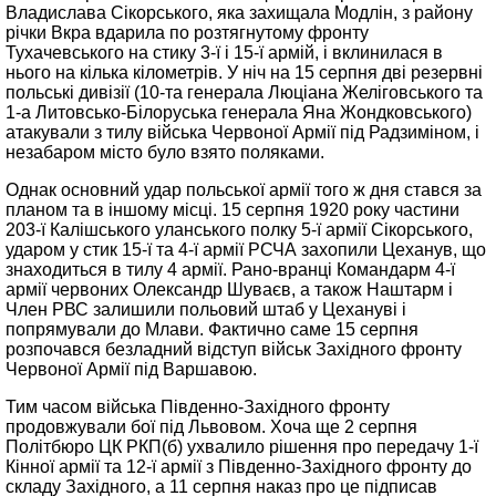
Владислава Сікорського, яка захищала Модлін, з району
річки Вкра вдарила по розтягнутому фронту
Тухачевського на стику 3-ї і 15-ї армій, і вклинилася в
нього на кілька кілометрів. У ніч на 15 серпня дві резервні
польські дивізії (10-та генерала Люціана Желіговського та
1-а Литовсько-Білоруська генерала Яна Жондковського)
атакували з тилу війська Червоної Армії під Радзиміном, і
незабаром місто було взято поляками.
Однак основний удар польської армії того ж дня стався за
планом та в іншому місці. 15 серпня 1920 року частини
203-ї Калішського уланського полку 5-ї армії Сікорського,
ударом у стик 15-ї та 4-ї армії РСЧА захопили Цеханув, що
знаходиться в тилу 4 армії. Рано-вранці Командарм 4-ї
армії червоних Олександр Шуваєв, а також Наштарм і
Член РВС залишили польовий штаб у Цехануві і
попрямували до Млави. Фактично саме 15 серпня
розпочався безладний відступ військ Західного фронту
Червоної Армії під Варшавою.
Тим часом війська Південно-Західного фронту
продовжували бої під Львовом. Хоча ще 2 серпня
Політбюро ЦК РКП(б) ухвалило рішення про передачу 1-ї
Кінної армії та 12-ї армії з Південно-Західного фронту до
складу Західного, а 11 серпня наказ про це підписав