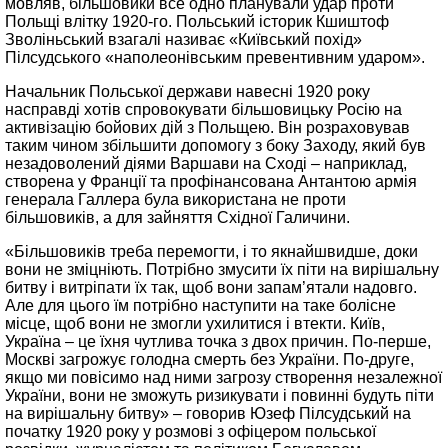
мовляв, більшовики все одно планували удар проти
Польщі влітку 1920-го. Польський історик Кшиштоф
Зволіньський взагалі називає «Київський похід»
Пілсудського «наполеонівським превентивним ударом».
Начальник Польської держави навесні 1920 року
насправді хотів спровокувати більшовицьку Росію на
активізацію бойових дій з Польщею. Він розраховував
таким чином збільшити допомогу з боку Заходу, який був
незадоволений діями Варшави на Сході – наприклад,
створена у Франції та профінансована Антантою армія
генерала Галлера була використана не проти
більшовиків, а для зайняття Східної Галичини.
«Більшовиків треба перемогти, і то якнайшвидше, доки
вони не зміцніють. Потрібно змусити їх піти на вирішальну
битву і витріпати їх так, щоб вони запам’ятали надовго.
Але для цього їм потрібно наступити на таке болісне
місце, щоб вони не змогли ухилитися і втекти. Київ,
Україна – це їхня чутлива точка з двох причин. По-перше,
Москві загрожує голодна смерть без України. По-друге,
якщо ми повісимо над ними загрозу створення незалежної
України, вони не зможуть ризикувати і повинні будуть піти
на вирішальну битву» – говорив Юзеф Пілсудський на
початку 1920 року у розмові з офіцером польської