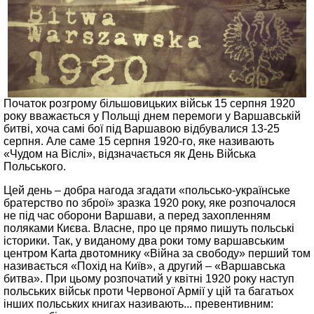
Початок розгрому більшовицьких військ 15 серпня 1920
року вважається у Польщі днем ​​перемоги у Варшавській
битві, хоча самі бої під Варшавою відбувалися 13-25
серпня. Але саме 15 серпня 1920-го, яке називають
«Чудом на Віслі», відзначається як День Війська
Польського.
Цей день – добра нагода згадати «польсько-українське
братерство по зброї» зразка 1920 року, яке розпочалося
не під час оборони Варшави, а перед захопленням
поляками Києва. Власне, про це прямо пишуть польські
історики. Так, у виданому два роки тому варшавським
центром Karta двотомнику «Війна за свободу» перший том
називається «Похід на Київ», а другий – «Варшавська
битва». При цьому розпочатий у квітні 1920 року наступ
польських військ проти Червоної Армії у цій та багатьох
інших польських книгах називають... превентивним: