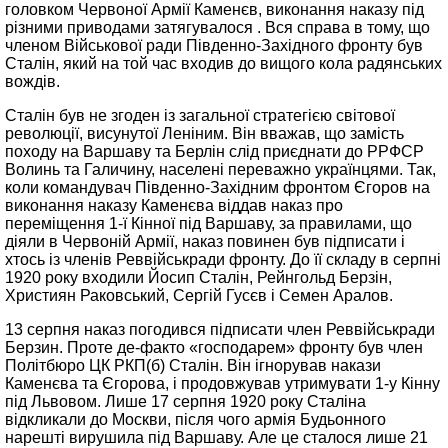
головком Червоної Армії Каменєв, виконання наказу під
різними приводами затягувалося . Вся справа в тому, що
членом Військової ради Південно-Західного фронту був
Сталін, який на той час входив до вищого кола радянських
вождів.
Сталін був не згоден із загальної стратегією світової
революції, висунутої Леніним. Він вважав, що замість
походу на Варшаву та Берлін слід приєднати до РРФСР
Волинь та Галичину, населені переважно українцями. Так,
коли командувач Південно-Західним фронтом Єгоров на
виконання наказу Каменєва віддав наказ про
переміщення 1-ї Кінної під Варшаву, за правилами, що
діяли в Червоній Армії, наказ повинен був підписати і
хтось із членів Реввійськради фронту. До її складу в серпні
1920 року входили Йосип Сталін, Рейнгольд Берзін,
Християн Раковський, Сергій Гусєв і Семен Аралов.
13 серпня наказ погодився підписати член Реввійськради
Берзин. Проте де-факто «господарем» фронту був член
Політбюро ЦК РКП(б) Сталін. Він ігнорував накази
Каменєва та Єгорова, і продовжував утримувати 1-у Кінну
під Львовом. Лише 17 серпня 1920 року Сталіна
відкликали до Москви, після чого армія Будьонного
нарешті вирушила під Варшаву. Але це сталося лише 21