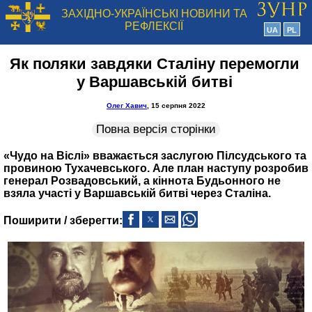
ЗАХІДНО-УКРАЇНСЬКІ НОВИНИ ТА
РЕФЛЕКСІЇ
UA
PL
Як поляки завдяки Сталіну перемогли
у Варшавській битві
Олег Хавич
, 15 серпня 2022
Повна версія сторінки
«Чудо на Віслі» вважається заслугою Пілсудського та
провиною Тухачевського. Але план наступу розробив
генерал Розвадовський, а кіннота Будьонного не
взяла участі у Варшавській битві через Сталіна.
Поширити / зберегти: