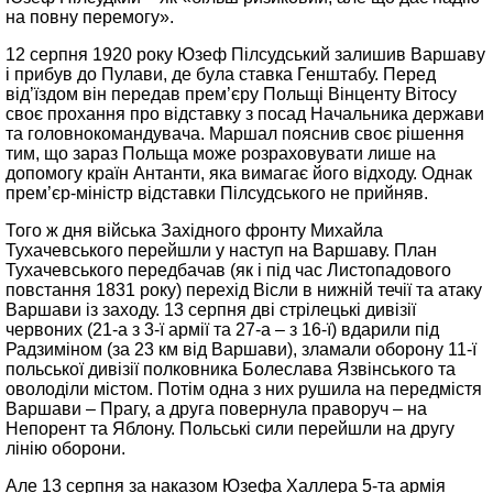
на повну перемогу».
12 серпня 1920 року Юзеф Пілсудський залишив Варшаву
і прибув до Пулави, де була ставка Генштабу. Перед
від’їздом він передав прем’єру Польщі Вінценту Вітосу
своє прохання про відставку з посад Начальника держави
та головнокомандувача. Маршал пояснив своє рішення
тим, що зараз Польща може розраховувати лише на
допомогу країн Антанти, яка вимагає його відходу. Однак
прем’єр-міністр відставки Пілсудського не прийняв.
Того ж дня війська Західного фронту Михайла
Тухачевського перейшли у наступ на Варшаву. План
Тухачевського передбачав (як і під час Листопадового
повстання 1831 року) перехід Вісли в нижній течії та атаку
Варшави із заходу. 13 серпня дві стрілецькі дивізії
червоних (21-а з 3-ї армії та 27-а – з 16-ї) вдарили під
Радзиміном (за 23 км від Варшави), зламали оборону 11-ї
польської дивізії полковника Болеслава Язвінського та
оволоділи містом. Потім одна з них рушила на передмістя
Варшави – Прагу, а друга повернула праворуч – на
Непорент та Яблону. Польські сили перейшли на другу
лінію оборони.
Але 13 серпня за наказом Юзефа Халлера 5-та армія