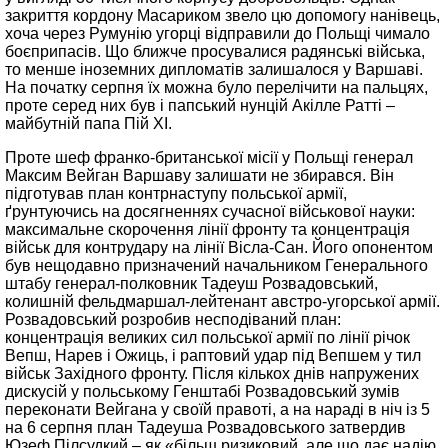
закриття кордону Масариком звело цю допомогу нанівець,
хоча через Румунію угорці відправили до Польщі чимало
боєприпасів. Що ближче просувалися радянські війська,
то менше іноземних дипломатів залишалося у Варшаві.
На початку серпня їх можна було перелічити на пальцях,
проте серед них був і папський нунцій Акілле Ратті –
майбутній папа Пій ХІ.
Проте шеф франко-британської місії у Польщі генерал
Максим Вейган Варшаву залишати не збирався. Він
підготував план контрнаступу польської армії,
ґрунтуючись на досягненнях сучасної військової науки:
максимальне скорочення лінії фронту та концентрація
військ для контрудару на лінії Вісла-Сан. Його опонентом
був нещодавно призначений начальником Генерального
штабу генерал-полковник Тадеуш Розвадовський,
колишній фельдмаршал-лейтенант австро-угорської армії.
Розвадовський розробив несподіваний план:
концентрація великих сил польської армії по лінії річок
Вепш, Нарев і Ожиць, і раптовий удар під Вепшем у тил
військ Західного фронту. Після кількох днів напружених
дискусій у польському Генштабі Розвадовський зумів
переконати Вейгана у своїй правоті, а на нараді в ніч із 5
на 6 серпня план Тадеуша Розвадовського затвердив
Юзеф Пілсудкий – як «більш ризиковий, але що дає надію