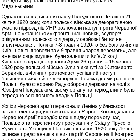
розвідки, журналістом та політиком Богуславом
Медзіньським.
Однак після підписання пакту Пілсудського-Петлюри 21
квітня 1920 року, коли польські війська за декоративною
участю підрозділів УНР розпочали наступ проти Червоної
Армії на українському фронті, більшовики, всупереч
очікуванням польського лідера, у серйозні битви не
вплутувалися. Поляки 7-8 травня 1920-го без боїв зайняли
Київ і навіть провели там 9 травня «парад перемоги», але
вже за місяць змушені були залишити Київ. У ході
Київської операції Червоної Армії 26 травня – 16 червня
1920 року польські війська були відкинуті за Житомир та
Бердичів, а 4 липня розпочався успішний наступ
більшовицьких військ у Білорусії. Трьома днями раніше у
Польщі було створено Раду оборони держави на чолі з
Юзефом Пілсудським, цьому органу на період війни було
передано всю повноту влади у Польщі.
Успіхи Червоної армії переконали Леніна у близькості
встановлення радянської влади в Європі. Командування
Червоної Армії передбачало швидку перемогу над
Польщею та перспективу просування у Східну Пруссію,
Румунію та Угорщину. Наприкінці липня 1920 року Ленін
скликав представників лівих партій Європи на II Конгрес
Інтернаціоналу для того, щоб підготувати їх до майбутніх,