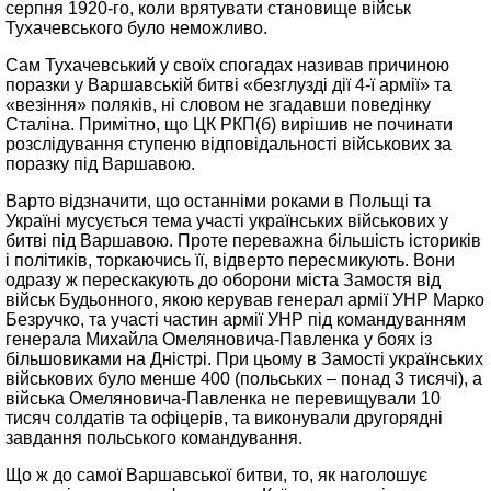
серпня 1920-го, коли врятувати становище військ
Тухачевського було неможливо.
Сам Тухачевський у своїх спогадах називав причиною
поразки у Варшавській битві «безглузді дії 4-ї армії» та
«везіння» поляків, ні словом не згадавши поведінку
Сталіна. Примітно, що ЦК РКП(б) вирішив не починати
розслідування ступеню відповідальності військових за
поразку під Варшавою.
Варто відзначити, що останніми роками в Польщі та
Україні мусується тема участі українських військових у
битві під Варшавою. Проте переважна більшість істориків
і політиків, торкаючись її, відверто пересмикують. Вони
одразу ж перескакують до оборони міста Замостя від
військ Будьонного, якою керував генерал армії УНР Марко
Безручко, та участі частин армії УНР під командуванням
генерала Михайла Омеляновича-Павленка у боях із
більшовиками на Дністрі. При цьому в Замості українських
військових було менше 400 (польських – понад 3 тисячі), а
війська Омеляновича-Павленка не перевищували 10
тисяч солдатів та офіцерів, та виконували другорядні
завдання польського командування.
Що ж до самої Варшавської битви, то, як наголошує