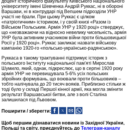
доцент історичного факультету Київського національного
університету імені Шевченка Андрій Руккас, ні в обороні
Варшави, ні в контрударі під Вепшем підрозділи УНР
участі не брали. При цьому Руккас є цілком
«патріотичним» істориком, і у своїй книзі «Разом із
Військом Польським. Армія УНР у 1920 році» стверджує,
що «незважаючи на відносно невелику чисельність, армія
УНР була активним учасником війни проти більшовицької
Росії у 1920 році». Руккас закликає назвати військову
кампанію 1920-го «польсько-українсько-радянською».
Руккаса в такому трактуванні підтримує історик з
польського Інституту національної пам'яті Мирослав
Шумило, який, однак, підкреслює, що в серпні 1920 року
армія УНР не перевищувала 5-6% усіх польських
збройних формувань, що воювали проти більшовиків –
тобто налічувала до 20 тисяч вояків. Приблизно стільки ж
тоді було у складі Першої кінної армії, яка могла змінити
результат Варшавської битви, але з волі Сталіна
залишилася під Львовом.
Поширити / зберегти:
Щоб першим дізнаватися новини із Західної України,
Польщі та світу, приєднуйтесь до
Телеграм-каналу