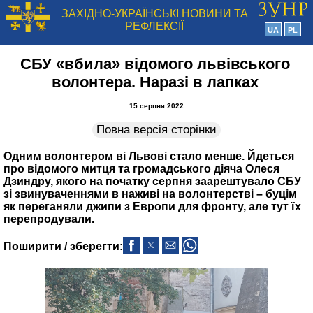
ЗАХІДНО-УКРАЇНСЬКІ НОВИНИ ТА
РЕФЛЕКСІЇ
UA
PL
СБУ «вбила» відомого львівського
волонтера. Наразі в лапках
15 серпня 2022
Повна версія сторінки
Одним волонтером ві Львові стало менше. Йдеться
про відомого митця та громадського діяча Олеся
Дзиндру, якого на початку серпня заарештувало СБУ
зі звинуваченнями в наживі на волонтерстві – буцім
як переганяли джипи з Европи для фронту, але тут їх
перепродували.
Поширити / зберегти: