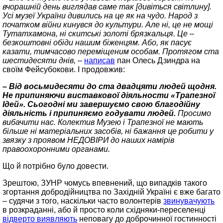
вчорашній день виглядав саме так [дивіться світлину].
Усі музеї України дивились на це як на чудо. Народ з
початком війни кинувся до культури. Але ні, це не мощі
Тутатхамона, ні скитські золоті брязкальця. Це –
безкоштовні обіди нашим біженцям. Або, як пасує
казати, тимчасово переміщеним особам. Протягом ста
шестидесяти днів, –
написав
пан Олесь Дзиндра на
своїм Фейсубокови. І продовжив:
– Від восьмидесяти до ста двадцяти людей щодня.
Не припиняючи виставкової діяльности «Трапезної
Ідей».
Сьогодні ми завершуємо свою благодійну
діяльність і припиняємо годувати людей.
Просимо
вибачити нас.
Колектив Музею і Трапезної не мають
більше ні матеріальних засобів, ні бажання це робити у
звязку з
проявом НЕДОВІРИ до наших намірів
правоохоронними органами.
Що й потрібно було довести.
Зрештою, ЗУНР чомусь впевнений, що випадків такого
згортання добродійництва по Західній Україні є вже багато
– судячи з того, наскільки часто волонтерів
звинувачують
в розкраданні, або й просто коли східняки‑переселенці
відверто виявляють
неповагу до доброчинної гостинності