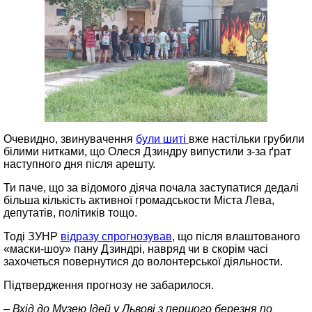
Очевидно, звинувачення
були шиті
вже настільки грубили
білими нитками, що Олеся Дзиндру випустили з‑за ґрат
наступного дня після арешту.
Ти паче, що за відомого діяча почала заступатися дедалі
більша кількість активної громадськости Міста Лева,
депутатів, політиків тощо.
Тоді ЗУНР
відразу спрогнозував
, що після влаштованого
«маски‑шоу» пану Дзиндрі, навряд чи в скорім часі
захочеться повернутися до волонтерської діяльности.
Підтвердження прогнозу не забарилося.
– Вхід до Музею Ідей у Львові з першого березня по