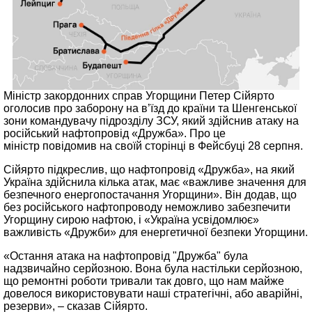
Міністр закордонних справ Угорщини Петер Сійярто
оголосив про заборону на в’їзд до країни та Шенгенської
зони командувачу підрозділу ЗСУ, який здійснив атаку на
російський нафтопровід «Дружба». Про це
міністр повідомив на своїй сторінці в Фейсбуці 28 серпня.
Сійярто підкреслив, що нафтопровід «Дружба», на який
Україна здійснила кілька атак, має «важливе значення для
безпечного енергопостачання Угорщини». Він додав, що
без російського нафтопроводу неможливо забезпечити
Угорщину сирою нафтою, і «Україна усвідомлює»
важливість «Дружби» для енергетичної безпеки Угорщини.
«Остання атака на нафтопровід "Дружба" була
надзвичайно серйозною. Вона була настільки серйозною,
що ремонтні роботи тривали так довго, що нам майже
довелося використовувати наші стратегічні, або аварійні,
резерви», – сказав Сійярто.