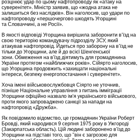
розцінює удар по цьому нафтопроводу як «атаку на
суверенітет». Міністр заявив, що «жодна атака не
залишиться без наслідків». Він наголосив, що удари по
нафтопроводу «першочергово шкодять Угорщині
та Словаччині, а не Росії».
В якості відповіді Угорщина вирішила заборонити в’їзд на
свою територію командувачу підрозділу ЗСУ, який
атакував нафтопровід. Йдеться про заборону на в’їзд не
тільки до Угорщини, але й до всієї Шенгенської
зони. Обмеження на в'їзд діятимуть для громадянина
України протягом «найближчих років». Сійярто наголосив,
що Угорщина продовжить «захищати національні
інтереси, безпеку енергопостачання і суверенітет».
Хоча імені військовослужбовця Сіярто не уточнив,
пізніше Національне управління з питань імміграції
Угорщини офіційно назвало ім'я українського військового,
проти якого запроваджено санкції за напади на
нафтопровід «Дружба».
Як повідомило відомство, це громадянин України Роберт
Бровді, який народився 9 серпня 1975 року в Ужгороді
(Закарпатська область). Цій людині заборонено в'їзд до
Угорщини на підставі того, що "він є загрозою для