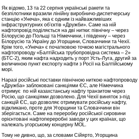
Як відомо, 13 та 22 серпня українські ракети та
безпілотники вразили лінійну виробничо-диспетчерську
станцію «Унеча», яка є одним із найважливіших
інфраструктурних об'єктів «Дружби». Саме на ній
нафтопровід поділяється на дві нитки: північну – через
Білорусію до Польщі та Німеччини, і південну – через
Білорусію та Україну до Угорщини, Словаччини та Чехії.
Крім того, «Унеча» є початковою точкою магістрального
нафтопроводу «Балтійська трубопровідна система – 2»
(БТС-2), яким нафта надходить у порт Усть-Луга, другий за
величиною пункт експорту нафти з Росії на Балтійському
морі.
Наразі російські поставки північною ниткою нафтопроводу
«Дружба» заблоковані санкціями ЄС, але Німеччина
отримує по ній казахстанську нафту транзитом через
Росію, що санкціями дозволено. Для Чехії виняток з-під
санкцій ЄС, що дозволяє отримувати російську нафту,
відкликано, проте для Угорщини та Словаччини він
зберігається. Саме на переробку російської сировини
орієнтовані нафтопереробні заводи у цих країнах, що
належать угорському концерну MOL.
Тому не дивно, що, за словами Сійярто, Угорщина