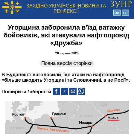
ЗАХІДНО-УКРАЇНСЬКІ НОВИНИ ТА
РЕФЛЕКСІЇ
UA
PL
Угорщина заборонила в'їзд ватажку
бойовиків, які атакували нафтопровід
«Дружба»
28 серпня 2025
Повна версія сторінки
В Будапешті наголосили, що атаки на нафтопровід
«більше шкодять Угорщині та Словаччині, а не Росії».
Поширити / зберегти: