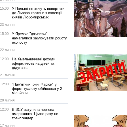
15:00
У Польщі не хочуть повертати
до Львова картини з колекції
князів Любомирських
23 липня
15:00
У Яремче "джипери"
намагалися заблокувати роботу
екопосту
22 липня
12:00
На Хмельниччині доходи
оформляють на дітей та
дідуганів
21 липня
12:00
"Пам'ятник Ірині Фаріон" у
формі туалету обійшовся у 2
мільйони
20 липня
12:00
В ЗСУ вступила чергова
американка. Цього разу не
трансгендер
17 липня