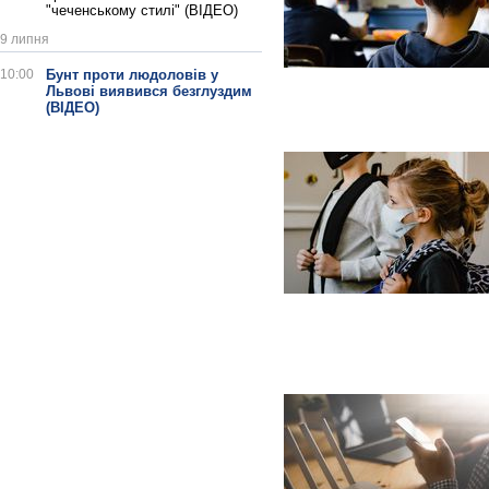
"чеченському стилі" (ВІДЕО)
9 липня
10:00
Бунт проти людоловів у
Львові виявився безглуздим
(ВІДЕО)