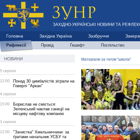
ЗАХІДНО-УКРАЇНСЬКІ НОВИНИ ТА РЕФЛЕКС
Головна
Західна Україна
Зазбруччя
Закерз
Рефлексії
Провід
Ґешефт
Поспільство
НОВИНИ
Матеріали за тегом "школа"
5 серпня
12:00
Понад 30 цимбалістів зіграли на
Говерлі "Аркан"
4 серпня
15:00
Борислав не сміється:
Зеленський наклав санкції на
місцеву нафтову компанію
3 серпня
12:00
"Зачистка" Хмельниччини: за
ґратами начальник УСБУ та