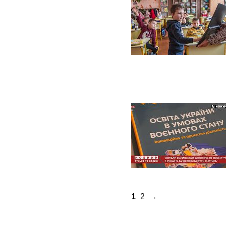
1
2
→