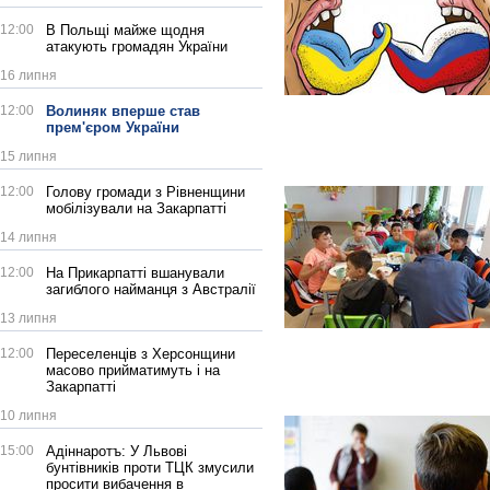
12:00
В Польщі майже щодня
атакують громадян України
16 липня
12:00
Волиняк вперше став
прем'єром України
15 липня
12:00
Голову громади з Рівненщини
мобілізували на Закарпатті
14 липня
12:00
На Прикарпатті вшанували
загиблого найманця з Австралії
13 липня
12:00
Переселенців з Херсонщини
масово прийматимуть і на
Закарпатті
10 липня
15:00
Адіннаротъ: У Львові
бунтівників проти ТЦК змусили
просити вибачення в