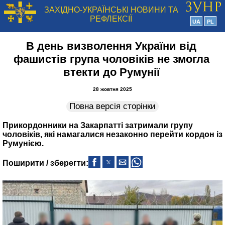
ЗАХІДНО-УКРАЇНСЬКІ НОВИНИ ТА
РЕФЛЕКСІЇ
UA
PL
В день визволення України від
фашистів група чоловіків не змогла
втекти до Румунії
28 жовтня 2025
Повна версія сторінки
Прикордонники на Закарпатті затримали групу
чоловіків, які намагалися незаконно перейти кордон із
Румунією.
Поширити / зберегти: