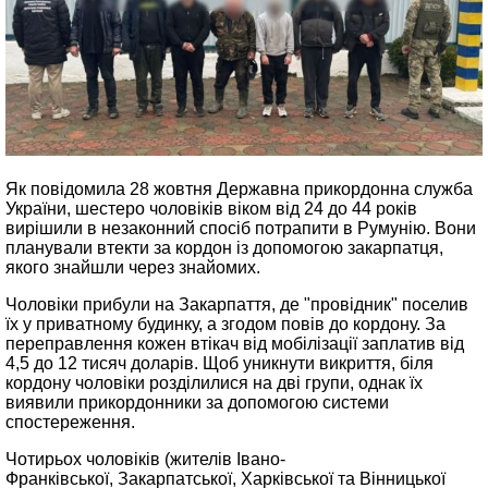
Як повідомила 28 жовтня Державна прикордонна служба
України, шестеро чоловіків віком від 24 до 44 років
вирішили в незаконний спосіб потрапити в Румунію. Вони
планували втекти за кордон із допомогою закарпатця,
якого знайшли через знайомих.
Чоловіки прибули на Закарпаття, де "провідник" поселив
їх у приватному будинку, а згодом повів до кордону. За
переправлення кожен втікач від мобілізації заплатив від
4,5 до 12 тисяч доларів. Щоб уникнути викриття, біля
кордону чоловіки розділилися на дві групи, однак їх
виявили прикордонники за допомогою системи
спостереження.
Чотирьох чоловіків (жителів Івано-
Франківської, Закарпатської, Харківської та Вінницької