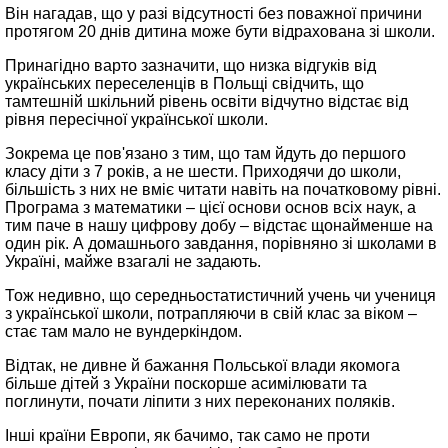
Він нагадав, що у разі відсутності без поважної причини
протягом 20 днів дитина може бути відрахована зі школи.
Принагідно варто зазначити, що низка відгуків від
українських переселенців в Польщі свідчить, що
тамтешній шкільний рівень освіти відчутно відстає від
рівня пересічної української школи.
Зокрема це пов'язано з тим, що там йдуть до першого
класу діти з 7 років, а не шести. Приходячи до школи,
більшість з них не вміє читати навіть на початковому рівні.
Програма з математики – цієї основи основ всіх наук, а
тим паче в нашу цифрову добу – відстає щонайменше на
один рік. А домашнього завдання, порівняно зі школами в
Україні, майже взагалі не задають.
Тож недивно, що середньостатистичний учень чи учениця
з української школи, потрапляючи в свій клас за віком –
стає там мало не вундеркіндом.
Відтак, не дивне й бажання Польської влади якомога
більше дітей з України поскорше асимілювати та
поглинути, почати ліпити з них переконаних поляків.
Інші країни Европи, як бачимо, так само не проти