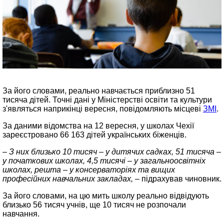
За його словами, реально навчається приблизно 51
тисяча дітей. Точні дані у Міністерстві освіти та культури
з'являться наприкінці вересня, повідомляють місцеві
ЗМІ
.
За даними відомства на 12 вересня, у школах Чехії
зареєстровано 66 163 дітей українських біженців.
– З них близько 10 тисяч – у дитячих садках, 51 тисяча –
у початкових школах, 4,5 тисячі – у загальноосвітніх
школах, решта – у консерваторіях та вищих
професійних навчальних закладах, –
підрахував чиновник.
За його словами, на цю мить школу реально відвідують
близько 56 тисяч учнів, ще 10 тисяч не розпочали
навчання.