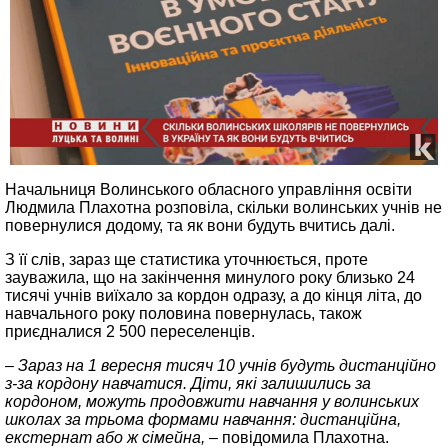
Начальниця Волинського обласного управління освіти
Людмила Плахотна розповіла, скільки волинських учнів не
повернулися додому, та як вони будуть вчитись далі.
З її слів, зараз ще статистика уточнюється, проте
зауважила, що на закінчення минулого року близько 24
тисячі учнів виїхало за кордон одразу, а до кінця літа, до
навчального року половина повернулась, також
приєдналися 2 500 переселенців.
– Зараз на 1 вересня тисяч 10 учнів будуть дистанційно
з-за кордону навчатися. Діти, які залишились за
кордоном, можуть продовжити навчання у волинських
школах за трьома формами навчання: дистанційна,
екстернат або ж сімейна,
– повідомила Плахотна.