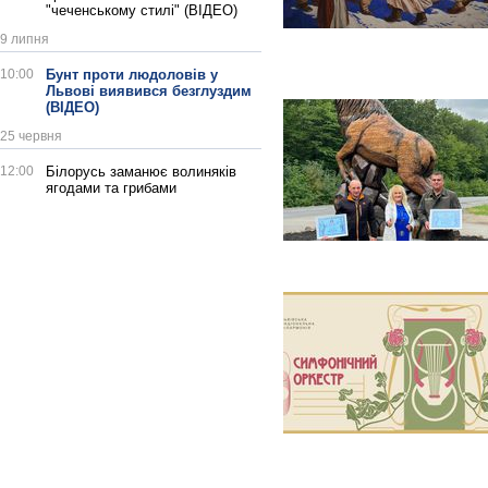
"чеченському стилі" (ВІДЕО)
9 липня
10:00
Бунт проти людоловів у
Львові виявився безглуздим
(ВІДЕО)
25 червня
12:00
Білорусь заманює волиняків
ягодами та грибами