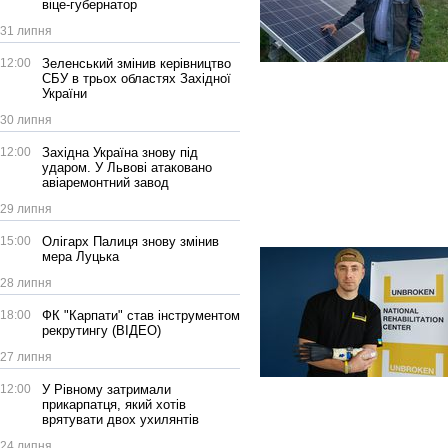
віце-губернатор
31 липня
12:00
Зеленський змінив керівництво
СБУ в трьох областях Західної
України
30 липня
12:00
Західна Україна знову під
ударом. У Львові атаковано
авіаремонтний завод
29 липня
15:00
Олігарх Палиця знову змінив
мера Луцька
28 липня
18:00
ФК "Карпати" став інструментом
рекрутингу (ВІДЕО)
27 липня
12:00
У Рівному затримали
прикарпатця, який хотів
врятувати двох ухилянтів
24 липня