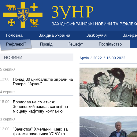
ЗАХІДНО-УКРАЇНСЬКІ НОВИНИ ТА РЕФЛЕКС
Головна
Західна Україна
Зазбруччя
Закерз
Рефлексії
Провід
Ґешефт
Поспільство
НОВИНИ
Архів
/
2022
/
16.09.2022
5 серпня
12:00
Понад 30 цимбалістів зіграли на
Говерлі "Аркан"
4 серпня
15:00
Борислав не сміється:
Зеленський наклав санкції на
місцеву нафтову компанію
3 серпня
12:00
"Зачистка" Хмельниччини: за
ґратами начальник УСБУ та