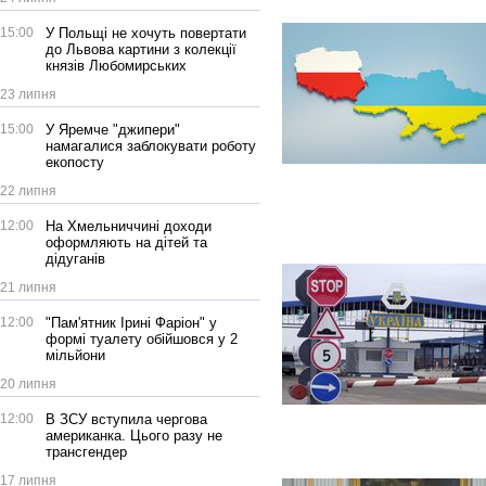
15:00
У Польщі не хочуть повертати
до Львова картини з колекції
князів Любомирських
23 липня
15:00
У Яремче "джипери"
намагалися заблокувати роботу
екопосту
22 липня
12:00
На Хмельниччині доходи
оформляють на дітей та
дідуганів
21 липня
12:00
"Пам'ятник Ірині Фаріон" у
формі туалету обійшовся у 2
мільйони
20 липня
12:00
В ЗСУ вступила чергова
американка. Цього разу не
трансгендер
17 липня