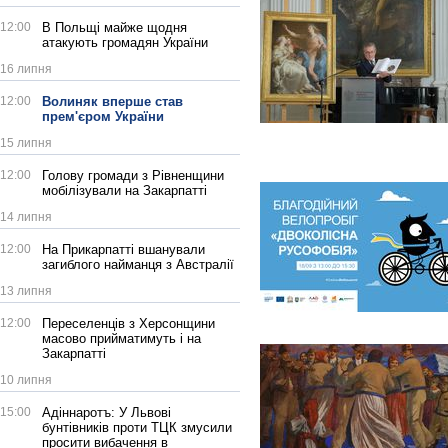
12:00
В Польщі майже щодня
атакують громадян України
16 липня
12:00
Волиняк вперше став
прем'єром України
15 липня
12:00
Голову громади з Рівненщини
мобілізували на Закарпатті
14 липня
12:00
На Прикарпатті вшанували
загиблого найманця з Австралії
13 липня
12:00
Переселенців з Херсонщини
масово прийматимуть і на
Закарпатті
10 липня
15:00
Адіннаротъ: У Львові
бунтівників проти ТЦК змусили
просити вибачення в