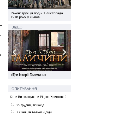
е
а
Реконструкція подій 1 листопада
Реконструкція подій 1 лис
1918 року у Львові
1918 року у Львові
—
ВІДЕО
н
и
ї
«Три історії Галичини»
Спільний інформпростір За
України
ОПИТУВАННЯ
Коли Ви святкували Різдво Христове?
25 грудня, як Захід
7 січня, як батьки й діди