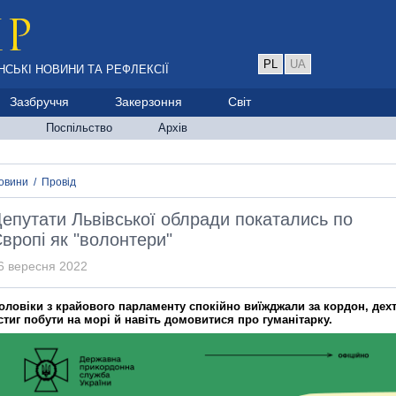
PL
UA
НСЬКІ НОВИНИ ТА РЕФЛЕКСІЇ
Зазбруччя
Закерзоння
Світ
Поспільство
Архів
овини
/
Провід
епутати Львівської облради покатались по
вропі як "волонтери"
6 вересня 2022
оловіки з крайового парламенту спокійно виїжджали за кордон, дех
стиг побути на морі й навіть домовитися про гуманітарку.