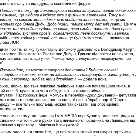
оєнного стану та відвідували економічний форум.
 Питання в тому, що волонтерська поїздка за гуманітарною допомогою
е означає, що людина в’їжджає вже з фізичним вантажем. Тому що
антаж, на скільки мені відомо, має приїхати за два тижні, якщо ми
оворимо про Олега Дуду. Щодо інших, також можу деталізувати. Це ж 
значає, що він поїхав кудись на склад, взяв якийсь вантаж і його привіз.
ін відповідні зустрічі провів, домовленості певні досягнуті, і вантаж
риїде своїм ходом у певний час, коли це буде можливим,
— зазначила
олова ЛОР.
днак про те, за яку гуманітарну допомогу домовились Володимир Квурт,
вятослав Шеремета та Ростислав Добуш, Гримак відповісти не захотіла,
осилаючись на те, що у неї “немає часу спілкуватися незрозуміло про
о”.
 Послухайте, ви маєте телефони депутатів? Будьте ласкаві,
’ясовуйте з кожним, із ким ви забажаєте…Телефонуйте, запитуйте, я 
е їхній секретар, щоб за них відповідати, —
додала вона.
обре, звісно, що таке поважне львівське видання почало цікавитися, в
кий спосіб, куди і для чого виїжджають закордон обласні
епутати. Насторожує інше. Чомусь в переліку «досліджуваних» депутаті
ема жодного представника від правлячої нині в Україні партії "Слуга
ароду" – все тільки посланці, можна так сказати, від опозиційних
олітичних сил.
е часом не тому, що видання LVIV.MEDIA перебуває у власності родини
озицьких – а точніше в руках тата нинішнього посадника на Львівщині від
иївського престолу – Максима Козицького?..
ікавим видається також і те, що цей матеріал вийшов акурат гарячими