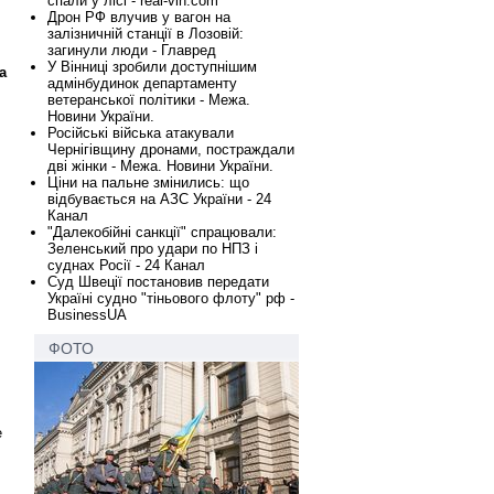
спали у лісі - real-vin.com
Дрон РФ влучив у вагон на
залізничній станції в Лозовій:
загинули люди - Главред
У Вінниці зробили доступнішим
а
адмінбудинок департаменту
ветеранської політики - Межа.
Новини України.
Російські війська атакували
Чернігівщину дронами, постраждали
дві жінки - Межа. Новини України.
Ціни на пальне змінились: що
відбувається на АЗС України - 24
Канал
"Далекобійні санкції" спрацювали:
Зеленський про удари по НПЗ і
суднах Росії - 24 Канал
Суд Швеції постановив передати
Україні судно "тіньового флоту" рф -
BusinessUA
ФОТО
е