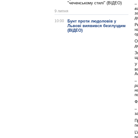
"чеченському стилі" (ВІДЕО)
–
в
9 липня
з
д
10:00
Бунт проти людоловів у
Р
Львові виявився безглуздим
н
(ВІДЕО)
о
О
д
З
щ
У
в
А
–
р
н
п
Ф
–
з
П
п
L
р