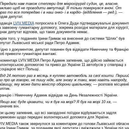
 Передали нам також степлери для мікрохірургії судин, це, власне,
ажливо щоб не проводити ампутації. Я тільки повернувся вночі. От
араз то все попередаю і в наш онко- і в кардіо- (відділення — ред.), —
одав депутат.
едакція
LVIV.MEDIA
попросила в Олега Дуди підтверджувальні документ
а завезену гуманітарну допомогу, зокрема розхідні матеріали для хірургії
днак депутат відповів, що таких документів немає.
крім того, у поданнях Ірини Гримак на внесення до системи “Шлях” був
епутат Львівської міської ради Петро Адамик.
гідно з документом, депутат повинен був відвідати Німеччину та Францію
об привезти гуманітарні вантажі.
 коментарі LVIV.MEDIA Петро Адамик запевнив, що дійсно займається
олонтерською допомогою та привіз до України 11 автобусів у співпраці з
соціацією міст Польщі.
 Від 24 лютого раз в місяць я купляю автомобіль за свої кошти. Перши
аз про це говорю, не пишу ніде, але знову ж таки, маю навіть нагороду,
айвищу, яку може дати міністр оборони цивільному, —
розповів місцеви
олітик.
ранцію і Німеччину Адамик відвідав на День Незалежності України.
 Якщо вас буде цікавити, чи я був на морі? Я був на морі 10 хв, —
азначив він.
ри цьому запевнив, що всі закордонні поїздки відбуваються задля
еремовин щодо передачі волонтерської допомоги для України.
VIV.MEDIA також звернулося за коментарем до голови Львівської обласн
ади Ірини Гримак, за поданням якої депутати і виїжджали з України під ча