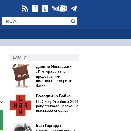
БЛОГИ
Данило Яневський
«Білі орли» та інші
представники
політичної флори та
фауни
Володимир Бойко
то
На Сході України з 2014
року тривала незаконна
військова операція
Іван Гергардт