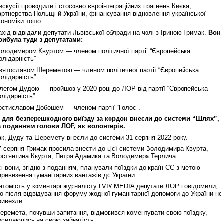
искусії проводили і стосовно євроінтеграційних прагнень Києва,
артнерства Польщі й України, фінансування відновлення української
кономіки тощо.
ахід відвідали депутати Львівської облради на чолі з Іриною Гримак.
Вон
рибула туди з депутатами:
олодимиром Квуртом — членом політичної партії “Європейська
олідарність”
вятославом Шереметою — членом політичної партії “Європейська
олідарність”
легом Дудою — пройшов у 2020 році до ЛОР від партії “Європейська
олідарність”
остиславом Добошем — членом партії “Голос”.
х для безперешкодного виїзду за кордон внесли до системи “Шлях”,
а поданням голови ЛОР, як волонтерів.
ак, Дуду та Шеремету внесли до системи 31 серпня 2022 року.
7 серпня Гримак просила внести до цієї системи Володимира Квурта,
остянтина Квурта, Петра Адамика та Володимира Терлича.
сі вони, згідно з поданням, планували поїздки до країн ЄС з метою
еревезення гуманітарних вантажів до України.
атомість у коментарі журналісту LVIV.MEDIA депутати ЛОР повідомили,
о після відвідування форуму жодної гуманітарної допомоги до України н
ривезли.
еремета, почувши запитання, відмовився коментувати свою поїздку,
осилаючись на свою зайнятість.