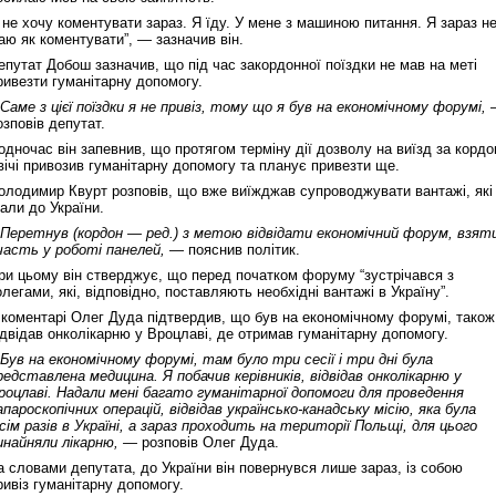
 не хочу коментувати зараз. Я їду. У мене з машиною питання. Я зараз н
аю як коментувати”, — зазначив він.
Реконструкція подій 1 листопад
епутат Добош зазначив, що під час закордонної поїздки не мав на меті
1918 року у Львові
ривезти гуманітарну допомогу.
 Саме з цієї поїздки я не привіз, тому що я був на економічному форумі,
озповів депутат.
одночас він запевнив, що протягом терміну дії дозволу на виїзд за кордо
вічі привозив гуманітарну допомогу та планує привезти ще.
олодимир Квурт розповів, що вже виїжджав супроводжувати вантажі, які
хали до України.
 Перетнув (кордон — ред.) з метою відвідати економічний форум, взят
часть у роботі панелей,
— пояснив політик.
ри цьому він стверджує, що перед початком форуму “зустрічався з
олегами, які, відповідно, поставляють необхідні вантажі в Україну”.
Спільний інформпростір Західно
 коментарі Олег Дуда підтвердив, що був на економічному форумі, також
України
ідвідав онколікарню у Вроцлаві, де отримав гуманітарну допомогу.
 Був на економічному форумі, там було три сесії і три дні була
редставлена медицина. Я побачив керівників, відвідав онколікарню у
роцлаві. Надали мені багато гуманітарної допомоги для проведення
апароскопічних операцій, відвідав українсько-канадську місію, яка була
ісім разів в Україні, а зараз проходить на території Польщі, для цього
инайняли лікарню, —
розповів Олег Дуда.
а словами депутата, до України він повернувся лише зараз, із собою
ривіз гуманітарну допомогу.