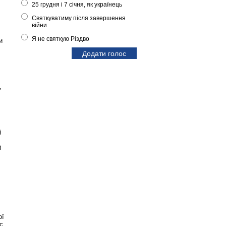
25 грудня і 7 січня, як українець
Святкуватиму після завершення
війни
Я не святкую Різдво
и
,
,
й
й
ої
с