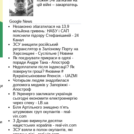
Кожен 5-й загиблий на
цій війні – закарпатець
Google News
Незаконно збагатилася на 13,9
мільйона гривень: НАБУ і САП
пояснили підозру Стефанішиній - 24
Канал
ЗСУ знищили російський
ретранслятор в Залізному Порту на
Херсонщині - Суспільне | Новини
Як поєднувати прикраси в одязі -
поради Андре Тана - Апостроф
Недоплатили після індексації? Як
повернути гроші? #новини #
#українськіновини #пенсія. - UAZMI
Чотирьом людям знадобилася
допомога медиків у Запоріжжі -
ди
Апостроф
В Укренерго закликали українців
сьогодні економити електроенергію
через спеку - LB.ua
Біля Артільного знищено п’ять
штурмових груп окупантів - real-
vin.com
З Дунаю виринули десятки
ли
нацистських кораблів - real-vin.com
ЗСУ взяли в полон окупантів, які