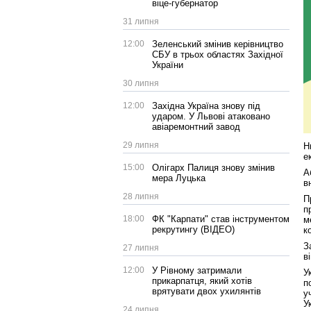
віце-губернатор
31 липня
12:00
Зеленський змінив керівництво
СБУ в трьох областях Західної
України
30 липня
12:00
Західна Україна знову під
ударом. У Львові атаковано
авіаремонтний завод
29 липня
Н
е
15:00
Олігарх Палиця знову змінив
А
мера Луцька
в
28 липня
П
п
18:00
ФК "Карпати" став інструментом
м
рекрутингу (ВІДЕО)
к
З
27 липня
в
12:00
У Рівному затримали
У
прикарпатця, який хотів
п
врятувати двох ухилянтів
у
Ук
24 липня