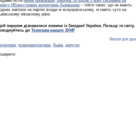
лідами після
низки провокацій, обшуків та підозр з боку силовиків на
дресу НЕреєстрових волонтерів Львівщини
– тобто таких, що не мають
одних зав'язок на партію влади ні всеукраїнському, ні навіть суто на
ьвівському обласному рівні.
об першим дізнаватися новини із Західної України, Польщі та світу,
риєднуйтесь до
Телеграм-каналу ЗУНР
Версія для дру
олонтери
,
псевдоволонтери
,
Львів
,
депутат
оширити: