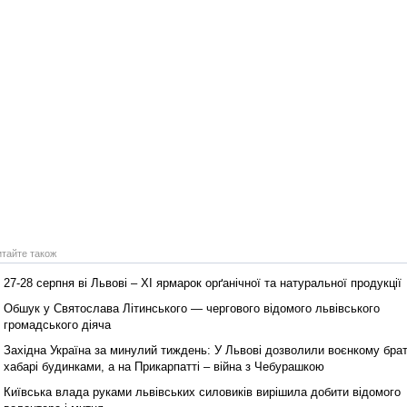
итайте також
27-28 серпня ві Львові – ХІ ярмарок орґанічної та натуральної продукції
Обшук у Святослава Літинського — чергового відомого львівського
громадського діяча
Західна Україна за минулий тиждень: У Львові дозволили воєнкому бра
хабарі будинками, а на Прикарпатті – війна з Чебурашкою
Київська влада руками львівських силовиків вирішила добити відомого