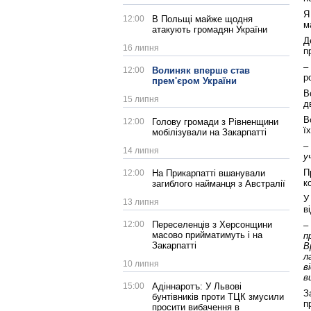
Я
12:00
В Польщі майже щодня
м
атакують громадян України
Д
16 липня
п
–
12:00
Волиняк вперше став
р
прем'єром України
В
15 липня
д
В
12:00
Голову громади з Рівненщини
ї
мобілізували на Закарпатті
–
14 липня
у
П
12:00
На Прикарпатті вшанували
к
загиблого найманця з Австралії
У
13 липня
в
12:00
Переселенців з Херсонщини
–
масово прийматимуть і на
п
Закарпатті
В
л
10 липня
в
в
15:00
Адіннаротъ: У Львові
З
бунтівників проти ТЦК змусили
п
просити вибачення в