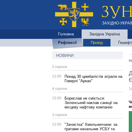
ЗАХІДНО-УКРАЇ
Головна
Західна Україна
Рефлексії
Провід
Ґешефт
НОВИНИ
Н
5 серпня
Д
12:00
Понад 30 цимбалістів зіграли на
Є
Говерлі "Аркан"
1
4 серпня
15:00
Борислав не сміється:
Ч
Зеленський наклав санкції на
в
місцеву нафтову компанію
3 серпня
12:00
"Зачистка" Хмельниччини: за
ґратами начальник УСБУ та