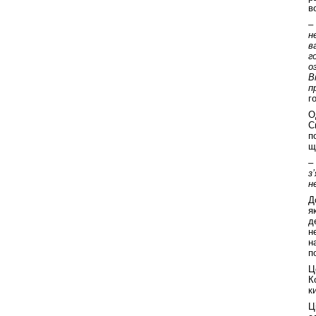
в
–
н
в
г
о
В
п
г
О
С
п
щ
–
з
н
Д
я
д
н
н
п
Ц
К
к
Ц