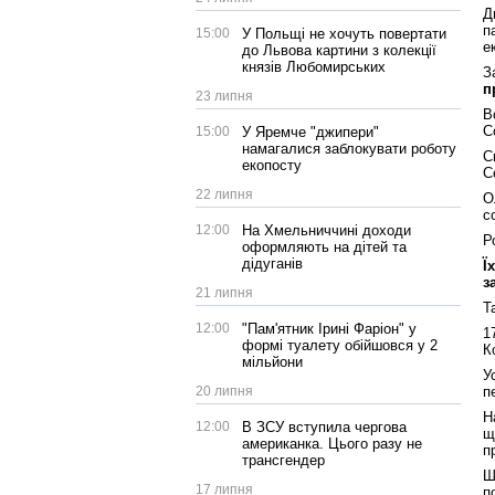
Д
п
15:00
У Польщі не хочуть повертати
е
до Львова картини з колекції
князів Любомирських
З
п
23 липня
В
С
15:00
У Яремче "джипери"
намагалися заблокувати роботу
С
екопосту
С
22 липня
О
с
12:00
На Хмельниччині доходи
Р
оформляють на дітей та
дідуганів
Ї
з
21 липня
Т
12:00
"Пам'ятник Ірині Фаріон" у
1
формі туалету обійшовся у 2
К
мільйони
У
20 липня
п
Н
12:00
В ЗСУ вступила чергова
щ
американка. Цього разу не
п
трансгендер
Ш
17 липня
п