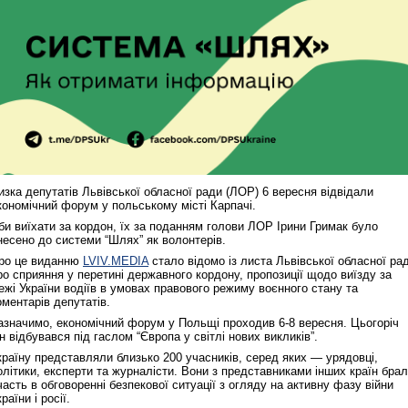
изка депутатів Львівської обласної ради (ЛОР) 6 вересня відвідали
кономічний форум у польському місті Карпачі.
би виїхати за кордон, їх за поданням голови ЛОР Ірини Гримак було
несено до системи “Шлях” як волонтерів.
ро це виданню
LVIV.MEDIA
стало відомо із листа Львівської обласної ра
ро сприяння у перетині державного кордону, пропозиції щодо виїзду за
ежі України водіїв в умовах правового режиму воєнного стану та
оментарів депутатів.
азначимо, економічний форум у Польщі проходив 6-8 вересня. Цьогоріч
ін відбувався під гаслом “Європа у світлі нових викликів”.
країну представляли близько 200 учасників, серед яких — урядовці,
олітики, експерти та журналісти. Вони з представниками інших країн бра
часть в обговоренні безпекової ситуації з огляду на активну фазу війни
раїни і росії.