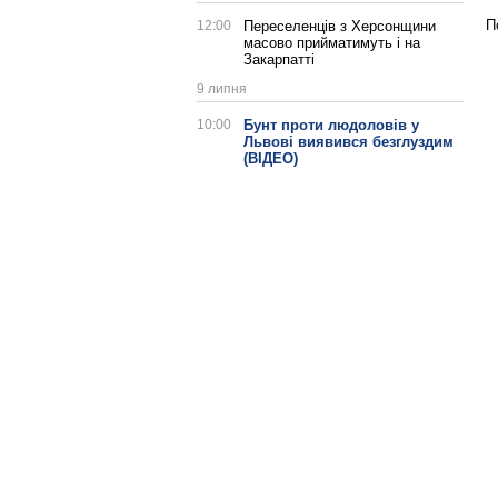
П
12:00
Переселенців з Херсонщини
масово прийматимуть і на
Закарпатті
9 липня
10:00
Бунт проти людоловів у
Львові виявився безглуздим
(ВІДЕО)