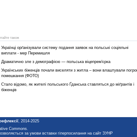
итайте також
Українці орґанізували систему подання заявок на польські соціяльні
виплати ‑ мер Перемишля
Драматично зле з демографією — польська віцепрем'єрка
Українських біженців почали виселяти з житла – вони влаштували погр
помешкання (ФОТО)
Стало відомо, як жителі польського Ґданська ставляться до міґрантів і
біженців
рефлексії
, 2014-2025
eative Commons.
озволяється за умови вставки гіперпосилання на сайт ЗУНР