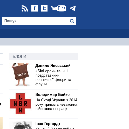
БЛОГИ
Данило Яневський
«Білі орли» та інші
представники
політичної флори та
фауни
Володимир Бойко
На Сході України з 2014
м
року тривала незаконна
військова операція
Іван Гергардт