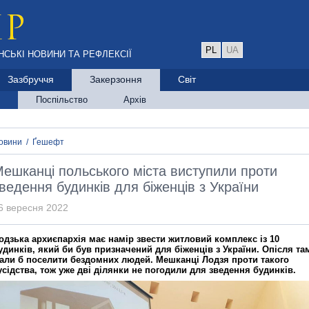
PL
UA
НСЬКІ НОВИНИ ТА РЕФЛЕКСІЇ
Зазбруччя
Закерзоння
Світ
Поспільство
Архів
овини
/
Ґешефт
ешканці польського міста виступили проти
ведення будинків для біженців з України
6 вересня 2022
одзька архиєпархія має намір звести житловий комплекс із 10
удинків, який би був призначений для біженців з України. Опісля та
али б поселити бездомних людей. Мешканці Лодзя проти такого
усідства, тож уже дві ділянки не погодили для зведення будинків.