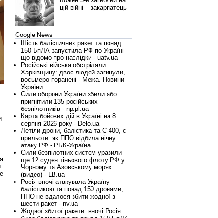
Кожен 5-й загиблий на
цій війні – закарпатець
Google News
Шість балістичних ракет та понад
150 БпЛА запустила РФ по Україні —
що відомо про наслідки - uatv.ua
Російські війська обстріляли
Харківщину: двоє людей загинули,
восьмеро поранені - Межа. Новини
України.
Сили оборони України збили або
пригнітили 135 російських
безпілотників - np.pl.ua
Карта бойових дій в Україні на 8
и
серпня 2026 року - Delo.ua
Летіли дрони, балістика та С-400, є
прильоти: як ППО відбила нічну
атаку РФ - РБК-Україна
Сили безпілотних систем уразили
ся
ще 12 суден тіньового флоту РФ у
й
Чорному та Азовському морях
де
(видео) - LB.ua
Росія вночі атакувала Україну
балістикою та понад 150 дронами,
ППО не вдалося збити жодної з
шести ракет - nv.ua
Жодної збитої ракети: вночі Росія