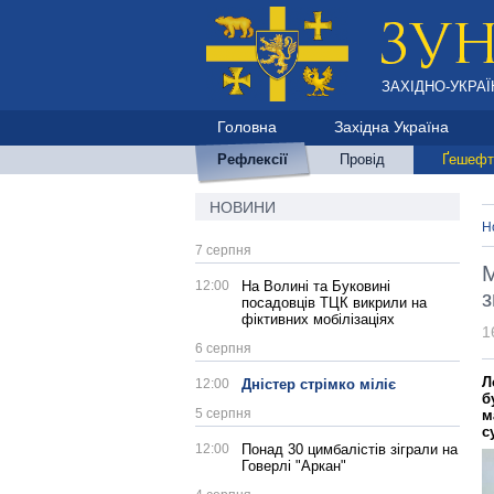
ЗАХІДНО-УКРАЇ
Головна
Західна Україна
Рефлексії
Провід
Ґешефт
НОВИНИ
Н
7 серпня
М
12:00
На Волині та Буковині
з
посадовців ТЦК викрили на
фіктивних мобілізаціях
1
6 серпня
Л
12:00
Дністер стрімко міліє
б
5 серпня
м
с
12:00
Понад 30 цимбалістів зіграли на
Говерлі "Аркан"