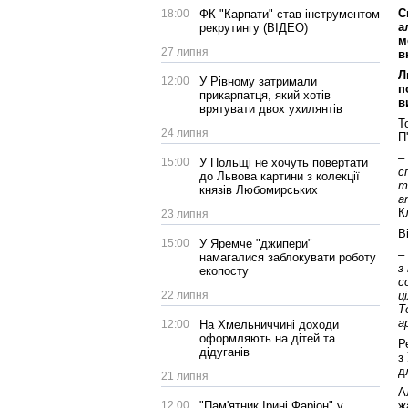
С
18:00
ФК "Карпати" став інструментом
а
рекрутингу (ВІДЕО)
м
27 липня
в
Л
12:00
У Рівному затримали
п
прикарпатця, який хотів
в
врятувати двох ухилянтів
Т
24 липня
П
–
15:00
У Польщі не хочуть повертати
с
до Львова картини з колекції
т
князів Любомирських
а
К
23 липня
В
15:00
У Яремче "джипери"
–
намагалися заблокувати роботу
з
екопосту
с
22 липня
ц
Т
а
12:00
На Хмельниччині доходи
оформляють на дітей та
Р
дідуганів
з
д
21 липня
А
12:00
"Пам'ятник Ірині Фаріон" у
ж