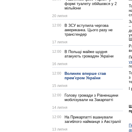
формі туалету обійшовся у 2
Т
мільйони
н
с
20 липня
З
12:00
В ЗСУ вступила чергова
–
американка. Цього разу не
д
трансгендер
у
Ш
17 липня
Р
в
12:00
В Польщі майже щодня
атакують громадян України
П
у
16 липня
п
Т
12:00
Волиняк вперше став
з
прем'єром України
т
15 липня
І
12:00
Голову громади з Рівненщини
мобілізували на Закарпатті
Щ
14 липня
п
12:00
На Прикарпатті вшанували
загиблого найманця з Австралії
П
13 липня
а