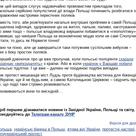
ож цей випадок слугує надзвичайно промовистим прикладом того,
аскільки серйозно популістичні дії влади Польщі починають розбігатися з
правжніми настроями пересічних поляків.
амість того, аби розв'язувати нагальні внутрішні проблеми в самій Польщ
Реконструкція подій 1 листопад
 шалена інфляція, здороження цін на житло, пальне, паливо, наготування
1918 року у Львові
о зими тощо – польські владоможці вирішили побавитися в «геополітику»
явивши, що нинішня Польща за економічною міццю коли не самі Сполуче
тати, то десь як Норвегія точно!
ано чи пізно, але це завершиться таки потужним суспільним вибухом –
же з боку простих поляків.
ерший дзвіночок про це вже пролунав, коли польські поліціянти
сказали
країнцю «випєрдалять»
з країни. Або ж коли
українок у Варшаві побили
ольські підлітки. І це вже – далеко не поодинокі подібні випадки.
ож протест мешканців міст Лудзь проти будівництва містечка для біженці
 України, ще й не будь‑ким, а самою Католицькою Церквою – свідчить пр
е, що події таки стрімко розвиваються.
 розвиваються вони по висхідній....
Спільний інформпростір Західно
України
об першим дізнаватися новини із Західної України, Польщі та світу,
риєднуйтесь до
Телеграм-каналу ЗУНР
Версія для дру
ольща
,
українські біженці в Польщі
,
втома від України
,
протестні настрої
,
нтиукраїнський протест