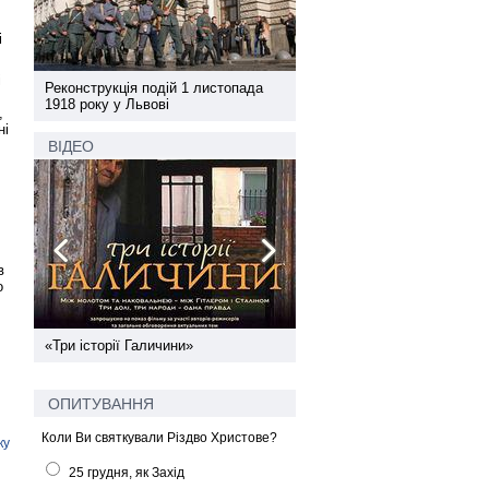
і
і
а
Реконструкція подій 1 листопада
Реконструкція подій 1 лис
1918 року у Львові
1918 року у Львові
,
ні
ВІДЕО
в
о
ї
«Три історії Галичини»
Спільний інформпростір За
України
ОПИТУВАННЯ
Коли Ви святкували Різдво Христове?
ку
25 грудня, як Захід