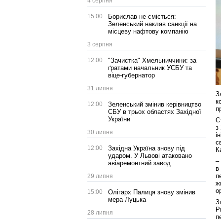
4 серпня
15:00
Борислав не сміється:
Зеленський наклав санкції на
місцеву нафтову компанію
3 серпня
12:00
"Зачистка" Хмельниччини: за
ґратами начальник УСБУ та
віце-губернатор
31 липня
З
к
12:00
Зеленський змінив керівництво
п
СБУ в трьох областях Західної
України
С
з
30 липня
і
с
12:00
Західна Україна знову під
К
ударом. У Львові атаковано
–
авіаремонтний завод
в
п
29 липня
ж
о
15:00
Олігарх Палиця знову змінив
мера Луцька
З
Р
28 липня
п