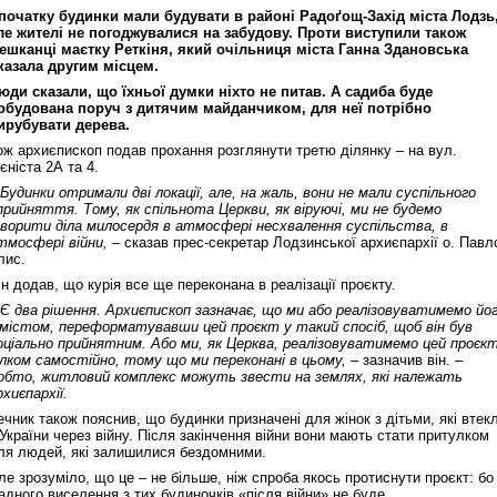
початку будинки мали будувати в районі Радоґощ-Захід міста Лодзь
ле жителі не погоджувалися на забудову. Проти виступили також
ешканці маєтку Реткіня, який очільниця міста Ганна Здановська
казала другим місцем.
юди сказали, що їхньої думки ніхто не питав. А садиба буде
обудована поруч з дитячим майданчиком, для неї потрібно
ирубувати дерева.
ож архиєпископ подав прохання розглянути третю ділянку – на вул.
'єніста 2А та 4.
 Будинки отримали дві локації, але, на жаль, вони не мали суспільного
прийняття. Тому, як спільнота Церкви, як віруючі, ми не будемо
ворити діла милосердя в атмосфері несхвалення суспільства, в
тмосфері війни, –
сказав прес-секретар Лодзинської архиєпархії о. Павл
лис.
ін додав, що курія все ще переконана в реалізації проєкту.
 Є два рішення. Архиєпископ зазначає, що ми або реалізовуватимемо йо
 містом, переформатувавши цей проєкт у такий спосіб, щоб він був
оціально прийнятним. Або ми, як Церква, реалізовуватимемо цей проєк
ілком самостійно, тому що ми переконані в цьому, –
зазначив він.
–
обто, житловий комплекс можуть звести на землях, які належать
рхиєпархії.
ечник також пояснив, що будинки призначені для жінок з дітьми, які втек
 України через війну. Після закінчення війни вони мають стати притулком
ля людей, які залишилися бездомними.
ле зрозуміло, що це – не більше, ніж спроба якось протиснути проєкт: бо
адного виселення з тих будиночків «після війни» не буде.