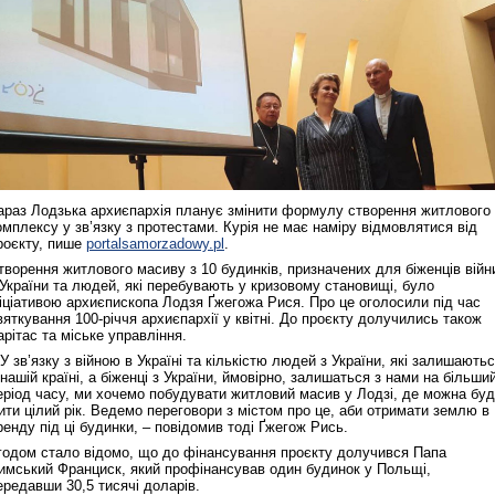
араз Лодзька архиєпархія планує змінити формулу створення житлового
омплексу у зв’язку з протестами. Курія не має наміру відмовлятися від
роєкту, пише
portalsamorzadowy.pl
.
творення житлового масиву з 10 будинків, призначених для біженців війн
 України та людей, які перебувають у кризовому становищі, було
ніціативою архиєпископа Лодзя Ґжегожа Рися. Про це оголосили під час
вяткування 100-річчя архиєпархії у квітні. До проєкту долучились також
арітас та міське управління.
 У зв’язку з війною в Україні та кількістю людей з України, які залишають
 нашій країні, а біженці з України, ймовірно, залишаться з нами на більши
еріод часу, ми хочемо побудувати житловий масив у Лодзі, де можна бу
ити цілий рік. Ведемо переговори з містом про це, аби отримати землю в
ренду під ці будинки, – повідомив тоді Ґжегож Рись.
годом стало відомо, що до фінансування проєкту долучився Папа
имський Франциск, який профінансував один будинок у Польщі,
ередавши 30,5 тисячі доларів.