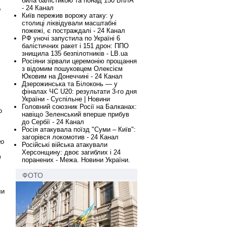
била балістикою та понад 150 БпЛА
,
- 24 Канал
Київ пережив ворожу атаку: у
столиці ліквідували масштабні
пожежі, є постраждалі - 24 Канал
РФ уночі запустила по Україні 6
балістичних ракет і 151 дрон: ППО
знищила 135 безпілотників - LB.ua
Росіяни зірвали церемонію прощання
з відомим пошуковцем Олексієм
Юковим на Донеччині - 24 Канал
Дзерожинська та Білоконь — у
фіналах ЧС U20: результати 3-го дня
України - Суспільне | Новини
Головний союзник Росії на Балканах:
о
навіщо Зеленський вперше прибув
до Сербії - 24 Канал
Росія атакувала поїзд "Суми – Київ":
загорівся локомотив - 24 Канал
го
Російські війська атакували
Херсонщину: двоє загиблих і 24
т
поранених - Межа. Новини України.
ФОТО
ли