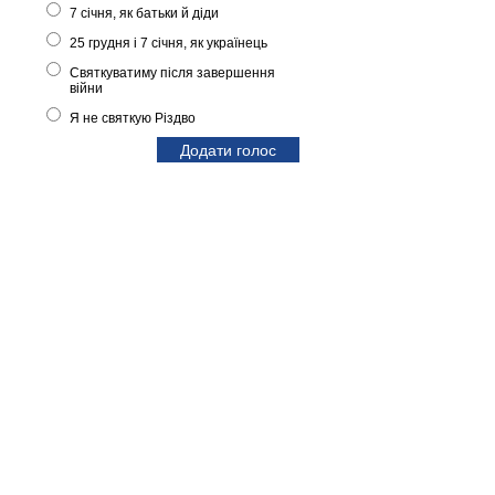
7 січня, як батьки й діди
25 грудня і 7 січня, як українець
Святкуватиму після завершення
війни
Я не святкую Різдво