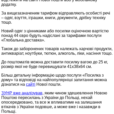
додатку.
За вищезазначеним тарифом відправляють особисті речі
– одяг, взуття, іграшки, книги, документи, дрібну техніку
тощо.
Новий одяг з цінниками або посилки оціночною вартістю
понад 44 євро будуть надіслані за тарифами послуги
«Глобальна доставка».
Також до заборонених товарів належать харчові продукти,
антикваріат, ноутбуки, тютюн, алкоголь, ліки, насіння тощо.
До поштоматів можна доставити посилку вагою до 25 кг,
розмір якої не буде перевищувати 41x38x64 см.
Більш детальну інформацію щодо послуги «Посилка з
дому» та відповіді на найпопулярніші запитання можна
дізнатися на
сайті
Нової пошти.
ЗУНР вже аналізував
, яким чином здешевлення Новою
Поштою пересилань з України до Польщі, нехай
опосередковано, та все ж впливатиме на залишання
втікачів з України подовше, а може вже і назавжди в
Польщі.