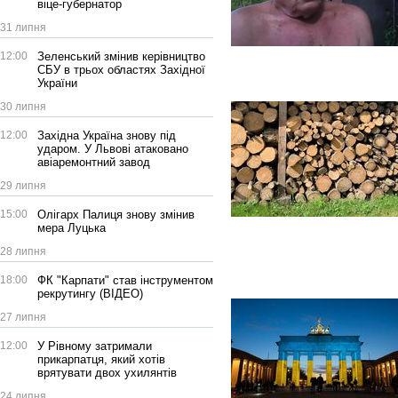
віце-губернатор
31 липня
12:00
Зеленський змінив керівництво
СБУ в трьох областях Західної
України
30 липня
12:00
Західна Україна знову під
ударом. У Львові атаковано
авіаремонтний завод
29 липня
15:00
Олігарх Палиця знову змінив
мера Луцька
28 липня
18:00
ФК "Карпати" став інструментом
рекрутингу (ВІДЕО)
27 липня
12:00
У Рівному затримали
прикарпатця, який хотів
врятувати двох ухилянтів
24 липня