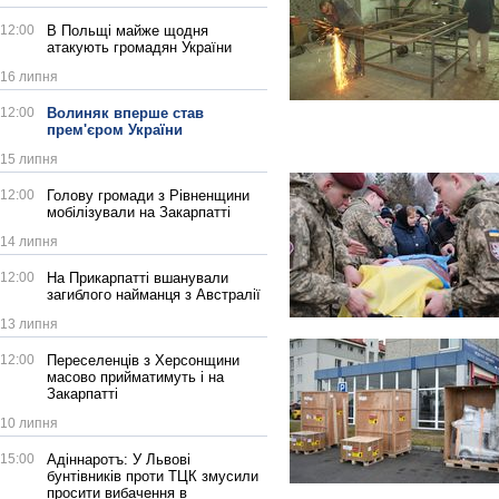
12:00
В Польщі майже щодня
атакують громадян України
16 липня
12:00
Волиняк вперше став
прем'єром України
15 липня
12:00
Голову громади з Рівненщини
мобілізували на Закарпатті
14 липня
12:00
На Прикарпатті вшанували
загиблого найманця з Австралії
13 липня
12:00
Переселенців з Херсонщини
масово прийматимуть і на
Закарпатті
10 липня
15:00
Адіннаротъ: У Львові
бунтівників проти ТЦК змусили
просити вибачення в