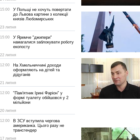
15:00
У Польщі не хочуть повертати
до Львова картини з колекції
князів Любомирських
23 липня
15:00
У Яремче "джипери"
намагалися заблокувати роботу
екопосту
22 липня
12:00
На Хмельниччині доходи
оформляють на дітей та
дідуганів
21 липня
12:00
"Пам'ятник Ірині Фаріон" у
формі туалету обійшовся у 2
мільйони
20 липня
12:00
В ЗСУ вступила чергова
американка. Цього разу не
трансгендер
17 липня