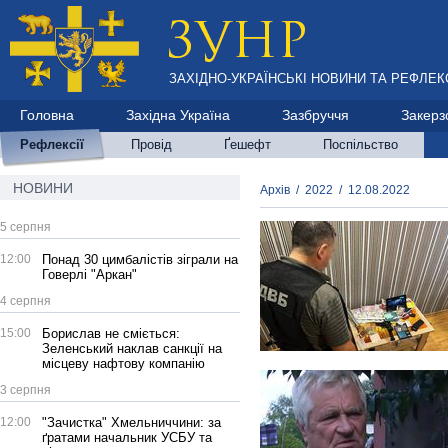
ЗАХІДНО-УКРАЇНСЬКІ НОВИНИ ТА РЕФЛЕКС
Головна
Західна Україна
Зазбруччя
Закерз
Рефлексії
Провід
Ґешефт
Поспільство
НОВИНИ
Архів
/
2022
/
12.08.2022
5 серпня
12:00
Понад 30 цимбалістів зіграли на
Говерлі "Аркан"
4 серпня
15:00
Борислав не сміється:
Зеленський наклав санкції на
місцеву нафтову компанію
3 серпня
12:00
"Зачистка" Хмельниччини: за
ґратами начальник УСБУ та