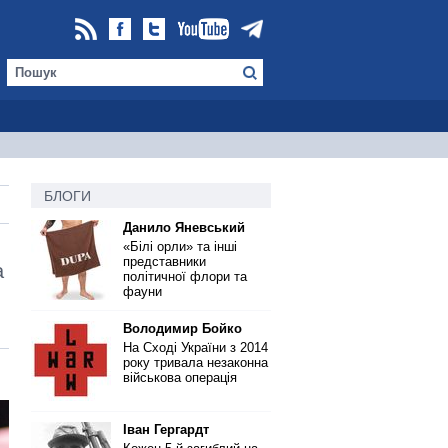
БЛОГИ
Данило Яневський
«Білі орли» та інші
представники
а
політичної флори та
фауни
Володимир Бойко
На Сході України з 2014
року тривала незаконна
військова операція
Іван Гергардт