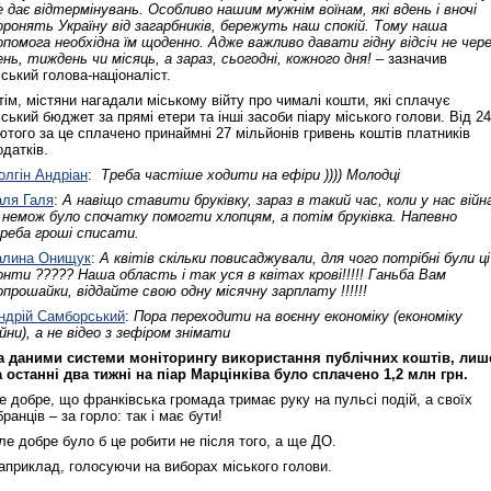
е дає відтермінувань. Особливо нашим мужнім воїнам, які вдень і вночі
оронять Україну від загарбників, бережуть наш спокій. Тому наша
опомога необхідна їм щоденно. Адже важливо давати гідну відсіч не чер
ень, тиждень чи місяць, а зараз, сьогодні, кожного дня! –
зазначив
іський голова‑націоналіст.
тім, містяни нагадали міському війту про чималі кошти, які сплачує
іський бюджет за прямі етери та інші засоби піару міського голови. Від 24
ютого за це сплачено принаймні 27 мільйонів гривень коштів платників
одатків.
олгін Андріан
:
Треба частіше ходити на ефіри )))) Молодці
аля Галя
:
А навіщо ставити бруківку, зараз в такий час, коли у нас війн
 немож було спочатку помогти хлопцям, а потім бруківка. Напевно
реба гроші списати.
алина Онищук
:
А квітів скільки повисаджували, для чого потрібні були ці
онти ????? Наша область і так уся в квітах крові!!!!! Ганьба Вам
опрошайки, віддайте свою одну місячну зарплату !!!!!!
ндрій Самборський
:
Пора переходити на воєнну економіку (економіку
ійни), а не відео з зефіром знімати
а даними системи моніторингу використання публічних коштів, лиш
а останні два тижні на піар Марцінківа було сплачено 1,2 млн грн.
е добре, що франківська громада тримає руку на пульсі подій, а своїх
бранців – за горло: так і має бути!
ле добре було б це робити не після того, а ще ДО.
априклад, голосуючи на виборах міського голови.