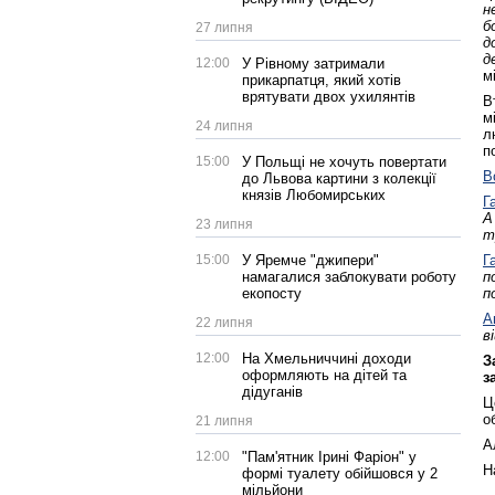
н
б
27 липня
д
д
12:00
У Рівному затримали
м
прикарпатця, який хотів
врятувати двох ухилянтів
В
м
24 липня
л
п
15:00
У Польщі не хочуть повертати
В
до Львова картини з колекції
князів Любомирських
Г
А
23 липня
т
15:00
У Яремче "джипери"
Г
намагалися заблокувати роботу
п
екопосту
п
А
22 липня
в
12:00
На Хмельниччині доходи
З
оформляють на дітей та
з
дідуганів
Ц
о
21 липня
А
12:00
"Пам'ятник Ірині Фаріон" у
Н
формі туалету обійшовся у 2
мільйони