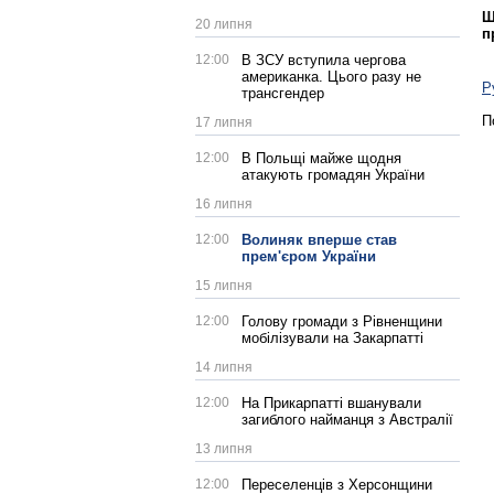
Щ
20 липня
п
12:00
В ЗСУ вступила чергова
американка. Цього разу не
Р
трансгендер
П
17 липня
12:00
В Польщі майже щодня
атакують громадян України
16 липня
12:00
Волиняк вперше став
прем'єром України
15 липня
12:00
Голову громади з Рівненщини
мобілізували на Закарпатті
14 липня
12:00
На Прикарпатті вшанували
загиблого найманця з Австралії
13 липня
12:00
Переселенців з Херсонщини