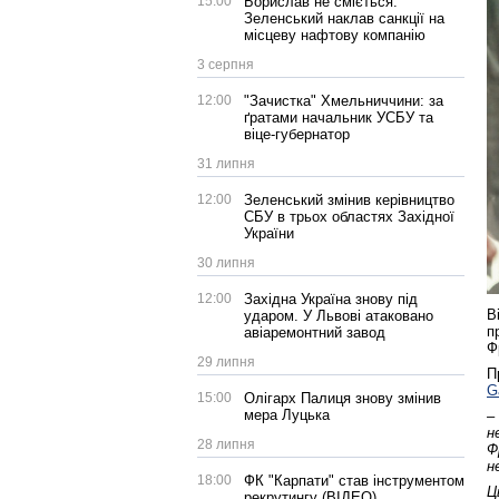
15:00
Борислав не сміється:
Зеленський наклав санкції на
місцеву нафтову компанію
3 серпня
12:00
"Зачистка" Хмельниччини: за
ґратами начальник УСБУ та
віце-губернатор
31 липня
12:00
Зеленський змінив керівництво
СБУ в трьох областях Західної
України
30 липня
12:00
Західна Україна знову під
В
ударом. У Львові атаковано
п
авіаремонтний завод
Ф
29 липня
П
G
15:00
Олігарх Палиця знову змінив
мера Луцька
–
н
28 липня
Ф
н
18:00
ФК "Карпати" став інструментом
Ц
рекрутингу (ВІДЕО)