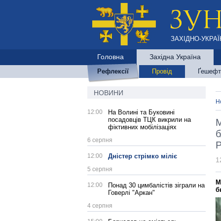
ЗАХІДНО-УКРАЇ
Головна
Західна Україна
Рефлексії
Провід
Ґешефт
НОВИНИ
Н
12:00
На Волині та Буковині
посадовців ТЦК викрили на
М
фіктивних мобілізаціях
б
6 серпня
12:00
Дністер стрімко міліє
1
5 серпня
М
12:00
Понад 30 цимбалістів зіграли на
б
Говерлі "Аркан"
4 серпня