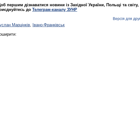
об першим дізнаватися новини із Західної України, Польщі та світу,
риєднуйтесь до
Телеграм-каналу ЗУНР
Версія для дру
Реконструкція подій 1 листопад
услан Марцінків
,
Івано-Франківськ
1918 року у Львові
оширити:
Спільний інформпростір Західно
України