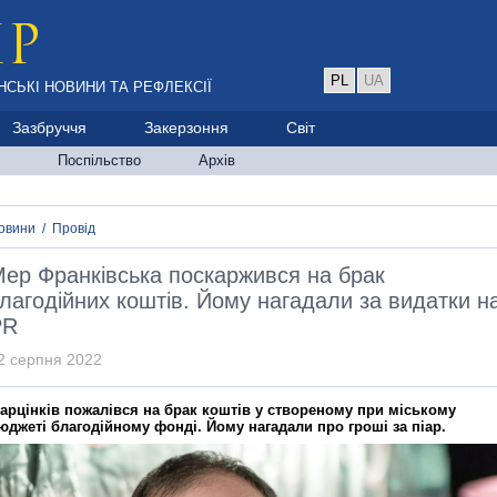
PL
UA
НСЬКІ НОВИНИ ТА РЕФЛЕКСІЇ
Зазбруччя
Закерзоння
Світ
Поспільство
Архів
овини
/
Провід
ер Франківська поскаржився на брак
лагодійних коштів. Йому нагадали за видатки н
PR
2 серпня 2022
арцінків пожалівся на брак коштів у створеному при міському
юджеті благодійному фонді. Йому нагадали про гроші за піар.