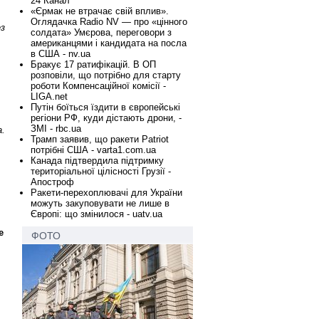
24 Канал
«Єрмак не втрачає свій вплив».
Оглядачка Radio NV — про «цінного
ез
солдата» Умєрова, переговори з
американцями і кандидата на посла
в США - nv.ua
Бракує 17 ратифікацій. В ОП
розповіли, що потрібно для старту
роботи Компенсаційної комісії -
LIGA.net
Путін боїться їздити в європейські
регіони РФ, куди дістають дрони, -
ЗМІ - rbc.ua
а.
Трамп заявив, що ракети Patriot
потрібні США - varta1.com.ua
Канада підтвердила підтримку
територіальної цілісності Грузії -
Апостроф
Ракети-перехоплювачі для України
можуть закуповувати не лише в
Європі: що змінилося - uatv.ua
е
ФОТО