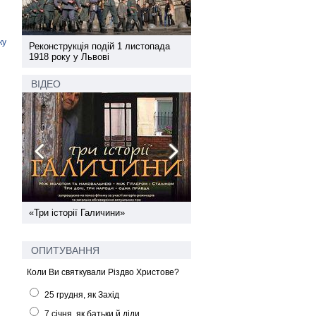
ку
а
Реконструкція подій 1 листопада
Реконструкція подій 1 лис
1918 року у Львові
1918 року у Львові
ВІДЕО
ї
«Три історії Галичини»
Спільний інформпростір За
України
ОПИТУВАННЯ
Коли Ви святкували Різдво Христове?
25 грудня, як Захід
7 січня, як батьки й діди