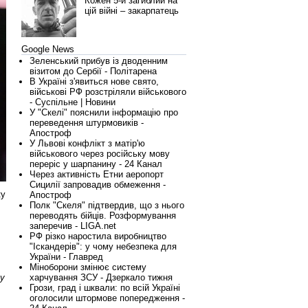
Кожен 5-й загиблий на
цій війні – закарпатець
Google News
Зеленський прибув із дводенним
візитом до Сербії - Політарена
В Україні з'явиться нове свято,
військові РФ розстріляли військового
- Суспільне | Новини
У "Скелі" пояснили інформацію про
переведення штурмовиків -
Апостроф
У Львові конфлікт з матір'ю
військового через російську мову
переріс у шарпанину - 24 Канал
Через активність Етни аеропорт
Сицилії запровадив обмеження -
ку
Апостроф
Полк "Скеля" підтвердив, що з нього
переводять бійців. Розформування
заперечив - LIGA.net
РФ різко наростила виробництво
"Іскандерів": у чому небезпека для
України - Главред
Міноборони змінює систему
харчування ЗСУ - Дзеркало тижня
ву
Грози, град і шквали: по всій Україні
оголосили штормове попередження -