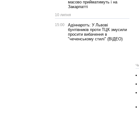
масово прийматимуть і на
Закарпатті
10 липня
15:00
Адіннаротъ: У Львові
бунтівників проти ТЦК змусили
просити вибачення в
"чеченському стилі" (ВІДЕО)
Ч