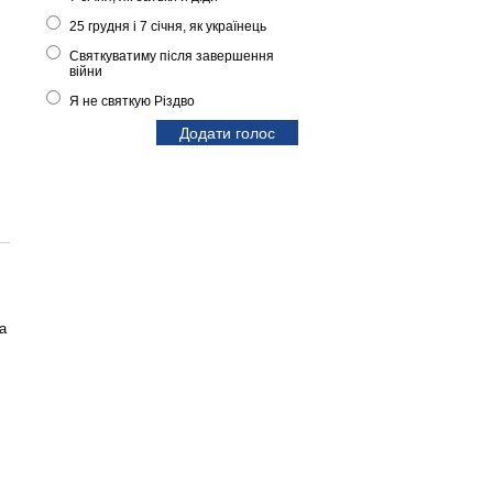
25 грудня і 7 січня, як українець
Святкуватиму після завершення
війни
Я не святкую Різдво
а