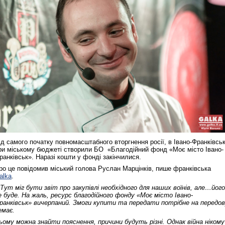
ід самого початку повномасштабного вторгнення росії, в Івано-Франківсь
ри міському бюджеті створили БО «Благодійний фонд «Моє місто Івано-
ранківськ». Наразі кошти у фонді закінчилися.
ро це повідомив міський голова Руслан Марцінків, пише франківська
alka
.
 Тут міг бути звіт про закупівлі необхідного для наших воїнів, але…його
е буде. На жаль, ресурс благодійного фонду «Моє місто Івано-
ранківськ» вичерпаний. Змоги купити та передати потрібне на передо
емає.
ьому можна знайти пояснення, причини будуть різні. Однак війна нікому