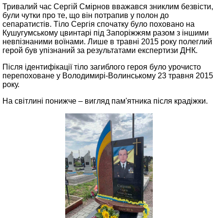
Тривалий час Сергій Смірнов вважався зниклим безвісти,
були чутки про те, що він потрапив у полон до
сепаратистів. Тіло Сергія спочатку було поховано на
Кушугумському цвинтарі під Запоріжжям разом з іншими
невпізнаними воїнами. Лише в травні 2015 року полеглий
герой був упізнаний за результатами експертизи ДНК.
Після ідентифікації тіло загиблого героя було урочисто
перепоховане у Володимирі-Волинському 23 травня 2015
року.
На світлині понижче – вигляд пам'ятника після крадіжки.