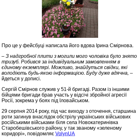
Про це у фейсбуці написала його вдова Ірина Смірнова.
– З надгробної плити з могили мого чоловіка було знято
тризуб. Робився за індивідуальним замовленням в
єдиному екземплярі. Можливо, знайдуться свідки, які
володіють будь-якою інформацією. Буду дуже вдячна,
–
йдеться у дописі.
Сергій Смірнов служив у 51-й бригаді. Разом із іншими
бійцями бригади брав участь у відсічі збройної агресії
Росії, зокрема у боях під Іловайськом.
29 серпня 2014 року, під час виходу з оточення, старшина
роти загинув внаслідок обстрілу українських військових
російськими військами біля села Новокатеринівка
Старобешівського району, у так званому «зеленому
коридорі», повідомляє
VolynUA