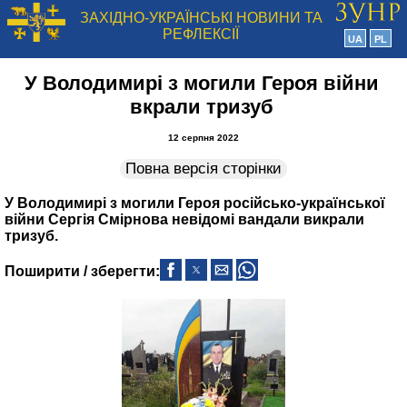
ЗАХІДНО-УКРАЇНСЬКІ НОВИНИ ТА
РЕФЛЕКСІЇ
UA
PL
У Володимирі з могили Героя війни
вкрали тризуб
12 серпня 2022
Повна версія сторінки
У Володимирі з могили Героя російсько-української
війни Сергія Смірнова невідомі вандали викрали
тризуб.
Поширити / зберегти: