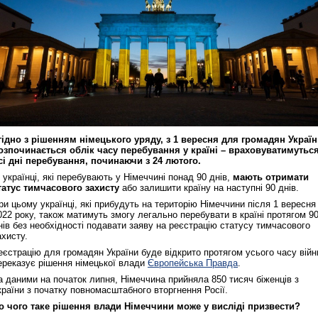
гідно з рішенням німецького уряду, з 1 вересня для громадян Украї
озпочинається облік часу перебування у країні – враховуватимутьс
сі дні перебування, починаючи з 24 лютого.
і українці, які перебувають у Німеччині понад 90 днів,
мають отримати
татус тимчасового захисту
або залишити країну на наступні 90 днів.
ри цьому українці, які прибудуть на територію Німеччини після 1 вересня
022 року, також матимуть змогу легально перебувати в країні протягом 9
нів без необхідності подавати заяву на реєстрацію статусу тимчасового
ахисту.
еєстрацію для громадян України буде відкрито протягом усього часу війн
ереказує рішення німецької влади
Європейська Правда
.
а даними на початок липня, Німеччина прийняла 850 тисяч біженців з
країни з початку повномасштабного вторгнення Росії.
о чого таке рішення влади Німеччини може у висліді призвести?