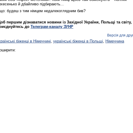
ихесенько й дбайливо підбирають...
Реконструкція подій 1 листопад
 що: будеш з тим німцем недалекоглядним бив?
1918 року у Львові
об першим дізнаватися новини із Західної України, Польщі та світу,
риєднуйтесь до
Телеграм-каналу ЗУНР
Версія для дру
країнські біженці в Німеччині
,
українські біженці в Польщі
,
Німеччина
оширити:
Спільний інформпростір Західно
України