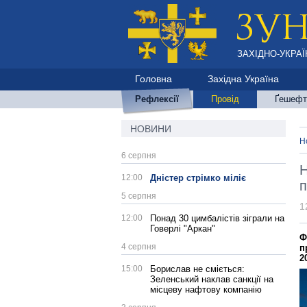
ЗАХІДНО-УКРАЇ
Головна
Західна Україна
Рефлексії
Провід
Ґешефт
НОВИНИ
Н
6 серпня
Н
12:00
Дністер стрімко міліє
п
5 серпня
1
12:00
Понад 30 цимбалістів зіграли на
Говерлі "Аркан"
Ф
4 серпня
п
2
15:00
Борислав не сміється:
Зеленський наклав санкції на
місцеву нафтову компанію