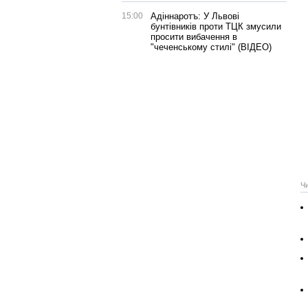
15:00
Адіннаротъ: У Львові
бунтівників проти ТЦК змусили
просити вибачення в
"чеченському стилі" (ВІДЕО)
Ч