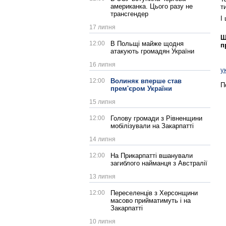
американка. Цього разу не
т
трансгендер
І
17 липня
Щ
12:00
В Польщі майже щодня
п
атакують громадян України
16 липня
у
12:00
Волиняк вперше став
П
прем'єром України
15 липня
12:00
Голову громади з Рівненщини
мобілізували на Закарпатті
14 липня
12:00
На Прикарпатті вшанували
загиблого найманця з Австралії
13 липня
12:00
Переселенців з Херсонщини
масово прийматимуть і на
Закарпатті
10 липня