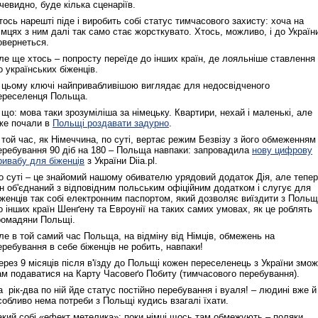
чевидно, буде кілька сценаріїв.
тось нарешті піде і виробить собі
статус тимчасового захисту: хоча на
імцях з ним далі так само стає жорсткувато. Хтось, можливо, і до Україн
овернеться.
ле ще хтось – попросту переїде до інших країн, де лояльніше ставлення
о українських біженців.
 цьому ключі найпривабливішою виглядає для недосвідченого
ереселенця Польща.
 що: мова таки зрозуміліша за німецьку. Квартири, нехай і маленькі, але
же почали в
Польщі роздавати задурно
.
 той час, як Німеччина, по суті, вертає режим Безвізу з його обмеженням
еребування 90 діб на 180 – Польща навпаки: запровадила
нову цифрову
ривабу для біженців
з України Diia.pl.
о суті – це знайомий нашому обивателю урядовий додаток Дія, але тепер
ін об'єднаний з відповідним польським офіційним додатком і слугує для
іженців так собі електронним паспортом, який дозволяє виїздити з Польщ
о інших країн Шенґену та Евроунії на таких самих умовах, як це роблять
ромадяни Польщі.
ле в той самий час Польща, на відміну від Німців, обмежень на
еребування в себе біженців не робить, навпаки!
ерез 9 місяців після в'їзду до Польщі кожен переселенець з України змо
ам подаватися на Карту Часовеґо Побиту (тимчасового перебування).
а рік‑два по ній йде статус постійно перебування і вуаля! – людині вже й
собливо нема потреби з Польщі кудись взагалі їхати.
акий собі «ефект метелика»: поки німці щось там обмежують – поляки