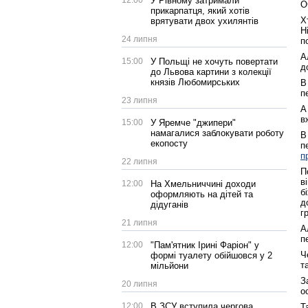
12:00
У Рівному затримали
О
прикарпатця, який хотів
Х
врятувати двох ухилянтів
Н
24 липня
п
А
15:00
У Польщі не хочуть повертати
д
до Львова картини з колекції
князів Любомирських
В
п
23 липня
А
в
15:00
У Яремче "джипери"
намагалися заблокувати роботу
В
екопосту
п
п
22 липня
П
в
12:00
На Хмельниччині доходи
б
оформляють на дітей та
д
дідуганів
г
21 липня
А
п
12:00
"Пам'ятник Ірині Фаріон" у
Ч
формі туалету обійшовся у 2
т
мільйони
З
20 липня
о
12:00
В ЗСУ вступила чергова
Т