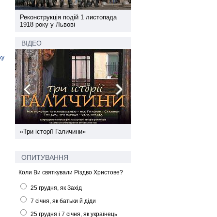
а
Реконструкція подій 1 листопада
Реконструкція подій 1 лис
1918 року у Львові
1918 року у Львові
ВІДЕО
ку
ї
«Три історії Галичини»
Спільний інформпростір За
України
ОПИТУВАННЯ
Коли Ви святкували Різдво Христове?
25 грудня, як Захід
7 січня, як батьки й діди
25 грудня і 7 січня, як українець