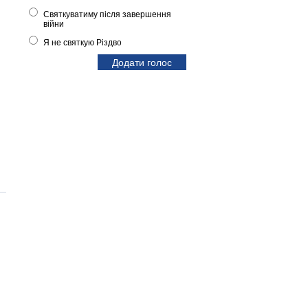
Святкуватиму після завершення
війни
Я не святкую Різдво