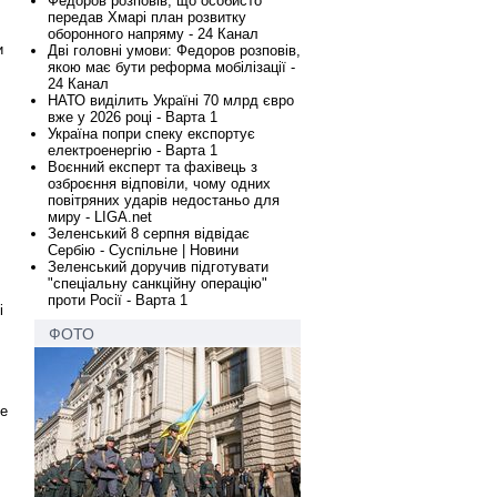
Федоров розповів, що особисто
передав Хмарі план розвитку
оборонного напряму - 24 Канал
и
Дві головні умови: Федоров розповів,
якою має бути реформа мобілізації -
24 Канал
НАТО виділить Україні 70 млрд євро
вже у 2026 році - Варта 1
Україна попри спеку експортує
електроенергію - Варта 1
Воєнний експерт та фахівець з
озброєння відповіли, чому одних
повітряних ударів недостаньо для
миру - LIGA.net
Зеленський 8 серпня відвідає
Сербію - Суспільне | Новини
Зеленський доручив підготувати
"спеціальну санкційну операцію"
проти Росії - Варта 1
і
ФОТО
же