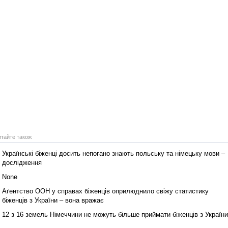
итайте також
Українські біженці досить непогано знають польську та німецьку мови –
дослідження
None
Аґентство ООН у справах біженців оприлюднило свіжу статистику
біженців з України – вона вражає
12 з 16 земель Німеччини не можуть більше приймати біженців з України