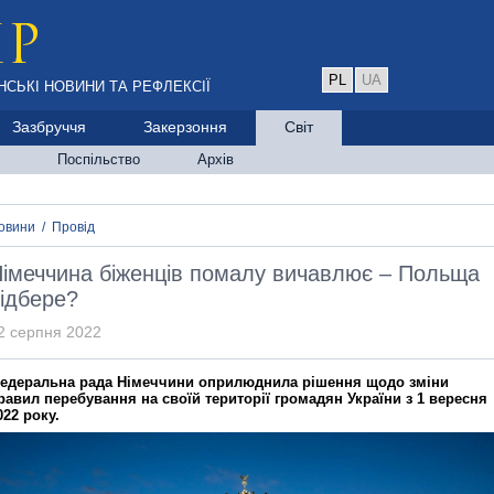
PL
UA
НСЬКІ НОВИНИ ТА РЕФЛЕКСІЇ
Зазбруччя
Закерзоння
Світ
Поспільство
Архів
овини
/
Провід
імеччина біженців помалу вичавлює – Польща
ідбере?
2 серпня 2022
едеральна рада Німеччини оприлюднила рішення щодо зміни
равил перебування на своїй території громадян України з 1 вересня
022 року.