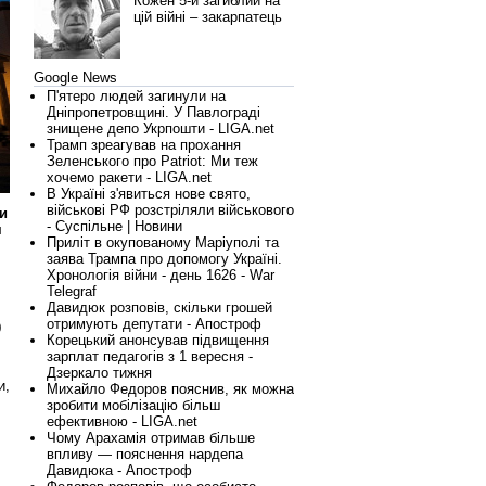
Кожен 5-й загиблий на
цій війні – закарпатець
Google News
П'ятеро людей загинули на
Дніпропетровщині. У Павлограді
знищене депо Укрпошти - LIGA.net
Трамп зреагував на прохання
Зеленського про Patriot: Ми теж
хочемо ракети - LIGA.net
В Україні з'явиться нове свято,
військові РФ розстріляли військового
ни
- Суспільне | Новини
я
Приліт в окупованому Маріуполі та
заява Трампа про допомогу Україні.
Хронологія війни - день 1626 - War
Telegraf
Давидюк розповів, скільки грошей
отримують депутати - Апостроф
0
Корецький анонсував підвищення
зарплат педагогів з 1 вересня -
Дзеркало тижня
и,
Михайло Федоров пояснив, як можна
зробити мобілізацію більш
ефективною - LIGA.net
Чому Арахамія отримав більше
впливу — пояснення нардепа
Давидюка - Апостроф