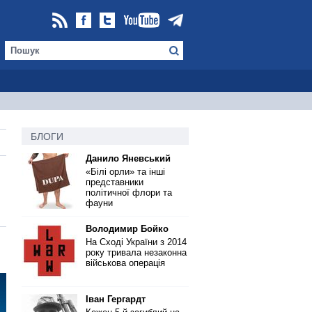
БЛОГИ
Данило Яневський
«Білі орли» та інші
представники
політичної флори та
фауни
Володимир Бойко
На Сході України з 2014
року тривала незаконна
військова операція
Іван Гергардт