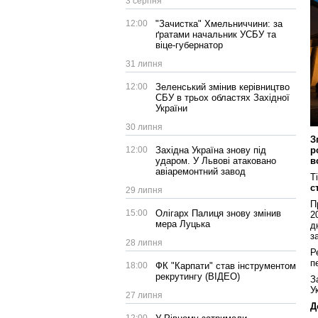
3 серпня
12:00
"Зачистка" Хмельниччини: за
ґратами начальник УСБУ та
віце-губернатор
31 липня
12:00
Зеленський змінив керівництво
СБУ в трьох областях Західної
України
30 липня
З
12:00
Західна Україна знову під
р
ударом. У Львові атаковано
в
авіаремонтний завод
Т
с
29 липня
П
15:00
Олігарх Палиця знову змінив
2
мера Луцька
д
з
28 липня
Р
п
18:00
ФК "Карпати" став інструментом
рекрутингу (ВІДЕО)
З
У
27 липня
Д