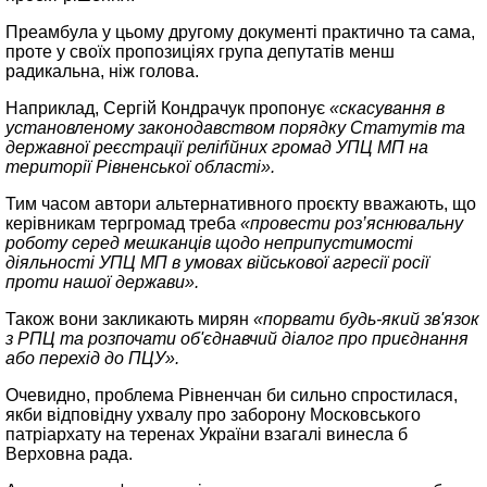
Преамбула у цьому другому документі практично та сама,
проте у своїх пропозиціях група депутатів менш
радикальна, ніж голова.
Наприклад, Сергій Кондрачук пропонує
«скасування в
установленому законодавством порядку Статутів та
державної реєстрації реліґійних громад УПЦ МП на
території Рівненської області».
Тим часом автори альтернативного проєкту вважають, що
керівникам тергромад треба
«провести роз’яснювальну
роботу серед мешканців щодо неприпустимості
діяльності УПЦ МП в умовах військової агресії росії
проти нашої держави».
Також вони закликають мирян
«порвати будь-який зв'язок
з РПЦ та розпочати об'єднавчий діалог про приєднання
або перехід до ПЦУ».
Очевидно, проблема Рівненчан би сильно спростилася,
якби відповідну ухвалу про заборону Московського
патріархату на теренах України взагалі винесла б
Верховна рада.