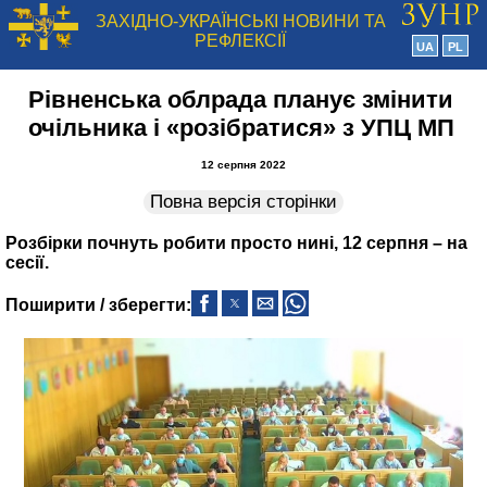
ЗАХІДНО-УКРАЇНСЬКІ НОВИНИ ТА
РЕФЛЕКСІЇ
UA
PL
Рівненська облрада планує змінити
очільника і «розібратися» з УПЦ МП
12 серпня 2022
Повна версія сторінки
Розбірки почнуть робити просто нині, 12 серпня – на
сесії.
Поширити / зберегти: