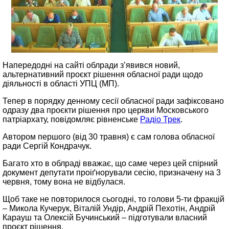
Напередодні на сайті облради з’явився новий,
альтернативний проєкт рішення обласної ради щодо
діяльності в області УПЦ (МП).
Тепер в порядку денному сесії обласної ради зафіксовано
одразу два проєкти рішення про церкви Московського
патріархату, повідомляє рівненське
Радіо Трек
.
Автором першого (від 30 травня) є сам голова обласної
ради Сергій Кондрачук.
Багато хто в облраді вважає, що саме через цей спірний
документ депутати проіґнорували сесію, призначену на 3
червня, тому вона не відбулася.
Щоб таке не повторилося сьогодні, то голови 5-ти фракцій
– Микола Кучерук, Віталій Ундір, Андрій Пехотін, Андрій
Карауш та Олексій Бучинський – підготували власний
проєкт рішення.