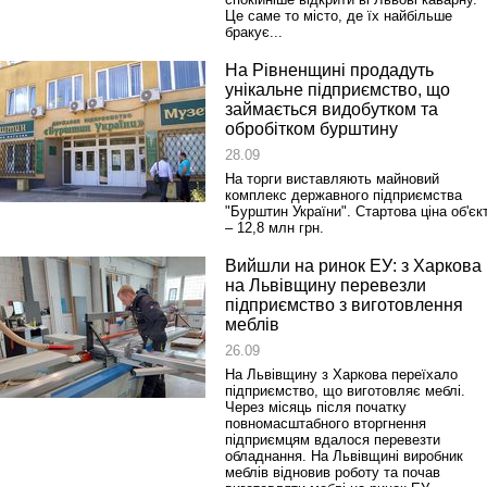
Це саме то місто, де їх найбільше
бракує...
На Рівненщині продадуть
унікальне підприємство, що
Реконструкція подій 1 листопад
займається видобутком та
1918 року у Львові
обробітком бурштину
28.09
На торги виставляють майновий
комплекс державного підприємства
"Бурштин України". Стартова ціна об'єк
– 12,8 млн грн.
Вийшли на ринок ЕУ: з Харкова
на Львівщину перевезли
підприємство з виготовлення
меблів
26.09
Спільний інформпростір Західно
На Львівщину з Харкова переїхало
України
підприємство, що виготовляє меблі.
Через місяць після початку
повномасштабного вторгнення
підприємцям вдалося перевезти
обладнання. На Львівщині виробник
меблів відновив роботу та почав