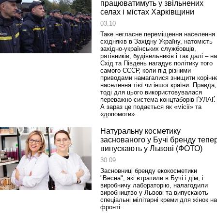
працюватимуть у звільнених
селах і містах Харківщини
03.10
Таке негласне переміщення населення
східняків в Західну Україну, натомість
західно‑українських службовців,
рятівників, будівельників і так далі – на
Схід та Південь нагадує політику того
самого СССР, коли під різними
приводами намагалися знищити корінн
населення тієї чи іншої країни. Правда,
тоді для цього використовувалася
переважно система концтаборів ҐУЛАҐ.
А зараз це подається як «місії» та
«допомоги».
Натуральну косметику
заснованого у Бучі бренду тепе
випускають у Львові (ФОТО)
30.09
Засновниці бренду екокосметики
"Весна", які втратили в Бучі і дім, і
виробничу лабораторію, налагодили
виробництво у Львові та випускають
спеціальні мілітарні креми для жінок на
фронті.