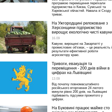
програмою переміщення переїхали
підприємства із Києва, Сумської та
Харківської областей. Навала зі Сходу
триває.
На Ужгородщині релоковане з
Херсонщини підприємство
вирощує екологічно чисті кавун
16.09
Кавуни, вирощені на Закарпатті у
промислових об’ємах, – це реальність і
результати ефективної роботи
агросектору краю.
Тривоги, евакуація та
переміщення ‑ 200 днів війни в
цифрах на Львівщині
13.09
Від початку повномасштабного
російського вторгнення 24 лютого
минули рівно 200 днів, на Львівщині
підбивають підсумки прожитого у
цифрах.
На Буковині працює майже сто