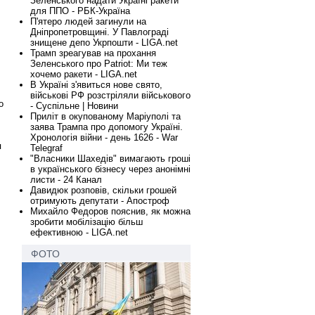
Зеленського надати Україні ракети
для ППО - РБК-Україна
П'ятеро людей загинули на
Дніпропетровщині. У Павлограді
знищене депо Укрпошти - LIGA.net
Трамп зреагував на прохання
Зеленського про Patriot: Ми теж
хочемо ракети - LIGA.net
В Україні з'явиться нове свято,
військові РФ розстріляли військового
о
- Суспільне | Новини
Приліт в окупованому Маріуполі та
заява Трампа про допомогу Україні.
Хронологія війни - день 1626 - War
я
Telegraf
"Власники Шахедів" вимагають гроші
в українського бізнесу через анонімні
листи - 24 Канал
Давидюк розповів, скільки грошей
отримують депутати - Апостроф
Михайло Федоров пояснив, як можна
зробити мобілізацію більш
ефективною - LIGA.net
ФОТО