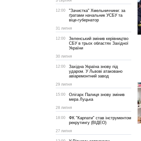
3 серпня
12:00
"Зачистка" Хмельниччини: за
ґратами начальник УСБУ та
віце-губернатор
31 липня
12:00
Зеленський змінив керівництво
СБУ в трьох областях Західної
України
30 липня
12:00
Західна Україна знову під
ударом. У Львові атаковано
авіаремонтний завод
29 липня
15:00
Олігарх Палиця знову змінив
мера Луцька
28 липня
18:00
ФК "Карпати" став інструментом
рекрутингу (ВІДЕО)
27 липня