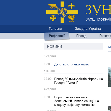
ЗАХІДНО-УКРАЇ
Головна
Західна Україна
Рефлексії
Провід
Ґешефт
НОВИНИ
М
6 серпня
12:00
Дністер стрімко міліє
5 серпня
12:00
Понад 30 цимбалістів зіграли на
Говерлі "Аркан"
4 серпня
15:00
Борислав не сміється:
Зеленський наклав санкції на
місцеву нафтову компанію