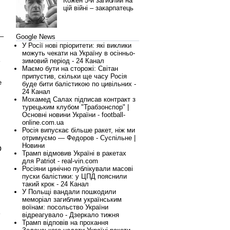
Кожен 5-й загиблий на
цій війні – закарпатець
 –
Google News
У Росії нові пріоритети: які виклики
можуть чекати на Україну в осінньо-
зимовий період - 24 Канал
Маємо бути на сторожі: Світан
припустив, скільки ще часу Росія
е
буде бити балістикою по цивільних -
24 Канал
Мохамед Салах підписав контракт з
турецьким клубом "Трабзонспор" |
Основні новини України - football-
online.com.ua
Росія випускає більше ракет, ніж ми
отримуємо — Федоров - Суспільне |
Новини
р
Трамп відмовив Україні в ракетах
для Patriot - real-vin.com
Росіяни цинічно публікували масові
пуски балістики: у ЦПД пояснили
такий крок - 24 Канал
У Польщі вандали пошкодили
меморіал загиблим українським
воїнам: посольство України
відреагувало - Дзеркало тижня
Трамп відповів на прохання