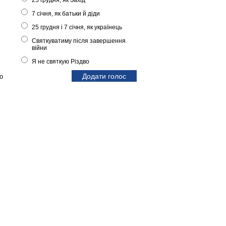
25 грудня, як Захід
7 січня, як батьки й діди
и
25 грудня і 7 січня, як українець
Святкуватиму після завершення
війни
Я не святкую Різдво
о