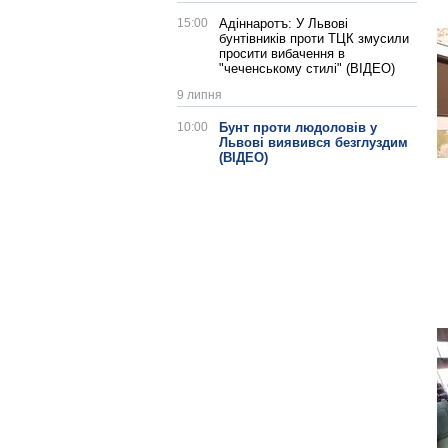
15:00
Адіннаротъ: У Львові
бунтівників проти ТЦК змусили
просити вибачення в
"чеченському стилі" (ВІДЕО)
9 липня
10:00
Бунт проти людоловів у
Львові виявився безглуздим
(ВІДЕО)