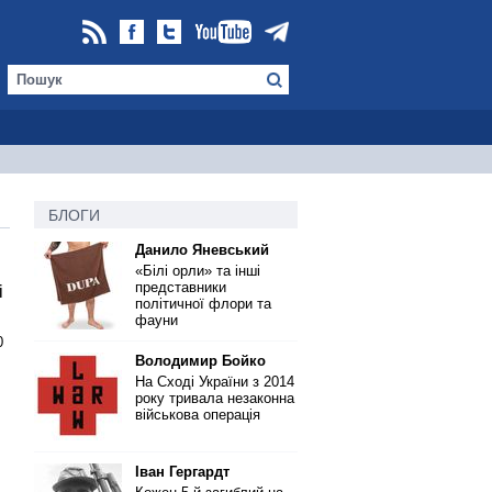
БЛОГИ
Данило Яневський
«Білі орли» та інші
представники
і
політичної флори та
фауни
0
Володимир Бойко
На Сході України з 2014
року тривала незаконна
військова операція
Іван Гергардт