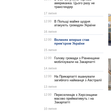
американка. Цього разу не
трансгендер
17 липня
12:00
В Польщі майже щодня
атакують громадян України
16 липня
12:00
Волиняк вперше став
прем'єром України
15 липня
12:00
Голову громади з Рівненщини
мобілізували на Закарпатті
14 липня
12:00
На Прикарпатті вшанували
загиблого найманця з Австралії
13 липня
12:00
Переселенців з Херсонщини
масово прийматимуть і на
Закарпатті
10 липня