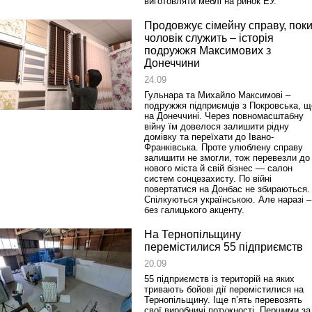
виготовляти меблі на ринок ЕУ.
Продовжує сімейну справу, пок
чоловік служить – історія
подружжя Максимових з
Донеччини
24.09
Гульнара та Михайло Максимові –
подружжя підприємців з Покровська, щ
на Донеччині. Через повномасштабну
війну їм довелося залишити рідну
домівку та переїхати до Івано-
Франківська. Проте улюблену справу
залишити не змогли, тож перевезли до
нового міста й свій бізнес — салон
систем сонцезахисту. По війні
повертатися на Донбас не збираються.
Спілкуються українською. Але наразі –
без галицького акценту.
На Тернопільщину
перемістилися 55 підприємств
20.09
55 підприємств із територій на яких
тривають бойові дії перемістилися на
Тернопільщину. Іще п’ять перевозять
свої виробничі потужності. Першими за