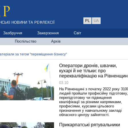
PL
UA
НСЬКІ НОВИНИ ТА РЕФЛЕКСІЇ
Зазбруччя
Закерзоння
Світ
Поспільство
Архів
атеріали за тегом "переміщення бізнесу"
Оператори дронів, швачки,
кухарі й не тільки: про
перекваліфікацію на Рівненщин
03.10
На Рівненщині з початку 2022 року 310
людей пройшли професійну підготовку,
перепідготовку чи підвищення
кваліфікації за різними напрямками,
професіями, курсами цільового
призначення у навчальному закладі
обласного центру зайнятості.
Прикарпатські рятувальники