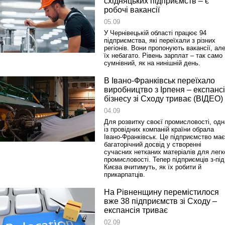
східняцьких підприємств – є
робочі вакансії
05.09
У Чернівецькій області працює 94
підприємства, які переїхали з різних
регіонів. Вони пропонують вакансії, ал
їх небагато. Рівень зарплат – так само
сумнівний, як на нинішній день.
В Івано-Франківськ переїхало
виробництво з Ірпеня – експанс
бізнесу зі Сходу триває (ВІДЕО)
04.09
Для розвитку своєї промисловості, одн
із провідних компаній країни обрала
Івано-Франківськ. Це підприємство має
багаторічний досвід у створенні
сучасних нетканих матеріалів для легк
промисловості. Тепер підприємців з‑під
Києва вчитимуть, як їх робити й
прикарпатців.
На Рівненщину перемістилося
вже 38 підприємств зі Сходу –
експансія триває
02.09