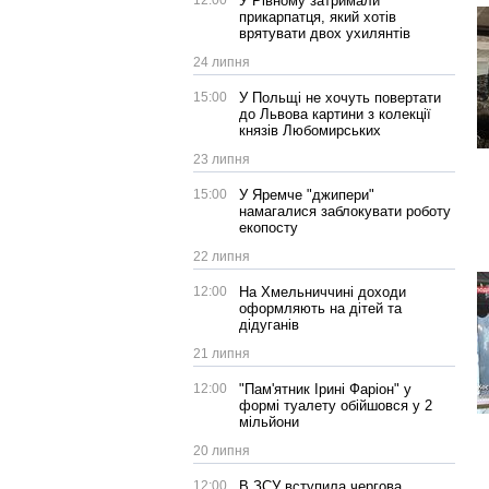
12:00
У Рівному затримали
прикарпатця, який хотів
врятувати двох ухилянтів
24 липня
15:00
У Польщі не хочуть повертати
до Львова картини з колекції
князів Любомирських
23 липня
15:00
У Яремче "джипери"
намагалися заблокувати роботу
екопосту
22 липня
12:00
На Хмельниччині доходи
оформляють на дітей та
дідуганів
21 липня
12:00
"Пам'ятник Ірині Фаріон" у
формі туалету обійшовся у 2
мільйони
20 липня
12:00
В ЗСУ вступила чергова