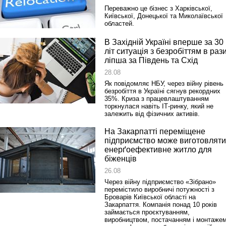
Переважно це бізнес з Харківської,
Київської, Донецької та Миколаївської
областей.
В Західній Україні вперше за 30
літ ситуація з безробіттям в раз
ліпша за Південь та Схід
28.08
Як повідомляє НБУ, через війну рівень
безробіття в Україні сягнув рекордних
35%. Криза з працевлаштуванням
торкнулася навіть ІТ‑ринку, який не
залежить від фізичних активів.
На Закарпатті переміщене
підприємство може виготовляти
енерґоефективне житло для
біженців
26.08
Через війну підприємство «Зібрано»
перемістило виробничі потужності з
Броварів Київської області на
Закарпаття. Компанія понад 10 років
займається проєктуванням,
виробництвом, постачанням і монтаже