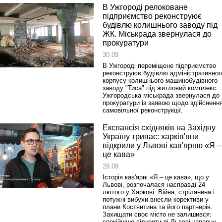
В Ужгороді релоковане
підприємство реконструює
будівлю колишнього заводу під
ЖК. Міськрада звернулася до
прокуратури
30.09
В Ужгороді переміщене підприємство
реконструює будівлю адміністративног
корпусу колишнього машинобудівного
заводу "Тиса" під житловий комплекс.
Ужгородська міськрада звернулася до
прокуратури із заявою щодо здійсненн
самовільної реконструкції.
Експансія східняків на Західну
Україну триває: харків'яни
відкрили у Львові кав'ярню «Я –
це кава»
28.09
Історія кав'ярні «Я – це кава», що у
Львові, розпочалася насправді 24
лютого у Харкові. Війна, стрілянина і
потужні вибухи внесли корективи у
плани Костянтина та його партнерів.
Захищати своє місто не залишився:
спокійніше відкрити ві Львові каварну.