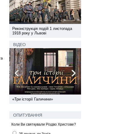
а
Реконструкція подій 1 листопада
Реконструкція подій 1 лис
1918 року у Львові
1918 року у Львові
ВІДЕО
та
ї
«Три історії Галичини»
Спільний інформпростір За
України
ОПИТУВАННЯ
Коли Ви святкували Різдво Христове?