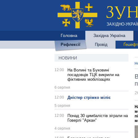
ЗАХІДНО-УКРАЇ
Головна
Західна Україна
Рефлексії
Провід
Ґешефт
НОВИНИ
Н
12:00
На Волині та Буковині
посадовців ТЦК викрили на
В
фіктивних мобілізаціях
п
6 серпня
2
12:00
Дністер стрімко міліє
5 серпня
Н
м
12:00
Понад 30 цимбалістів зіграли на
п
Говерлі "Аркан"
м
4 серпня