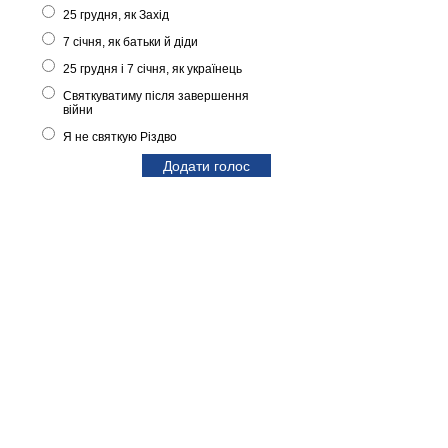
25 грудня, як Захід
7 січня, як батьки й діди
25 грудня і 7 січня, як українець
Святкуватиму після завершення
війни
Я не святкую Різдво