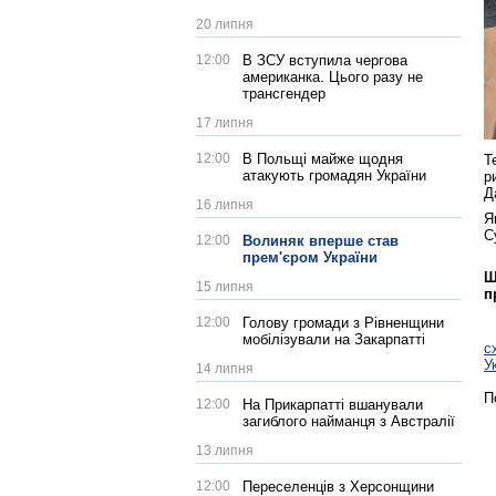
20 липня
12:00
В ЗСУ вступила чергова
американка. Цього разу не
трансгендер
17 липня
12:00
В Польщі майже щодня
Т
атакують громадян України
р
Д
16 липня
Я
С
12:00
Волиняк вперше став
прем'єром України
Щ
15 липня
п
12:00
Голову громади з Рівненщини
мобілізували на Закарпатті
с
У
14 липня
П
12:00
На Прикарпатті вшанували
загиблого найманця з Австралії
13 липня
12:00
Переселенців з Херсонщини