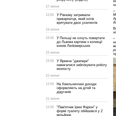
к
о
27 липня
–
М
12:00
У Рівному затримали
д
прикарпатця, який хотів
д
врятувати двох ухилянтів
В
24 липня
н
15:00
У Польщі не хочуть повертати
–
до Львова картини з колекції
н
князів Любомирських
м
р
23 липня
п
15:00
У Яремче "джипери"
намагалися заблокувати роботу
екопосту
22 липня
12:00
На Хмельниччині доходи
оформляють на дітей та
дідуганів
21 липня
12:00
"Пам'ятник Ірині Фаріон" у
формі туалету обійшовся у 2
мільйони