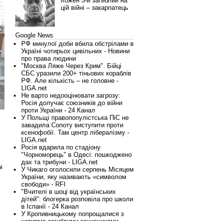
Кожен 5-й загиблий на
цій війні – закарпатець
Google News
РФ минулої доби вбила обстрілами в
Україні чотирьох цивільних - Новини
про права людини
"Москва Ляже Через Крим". Бійці
СБС уразили 200+ тіньових кораблів
РФ. Але кількість – не головне -
LIGA.net
Не варто недооцінювати загрозу:
Росія долучає союзників до війни
проти України - 24 Канал
У Польщі правопопулістська ПіС не
завадила Сопоту виступити проти
ксенофобії. Там центр лібералізму -
LIGA.net
Росія вдарила по стадіону
"Чорноморець" в Одесі: пошкоджено
дах та трибуни - LIGA.net
і
У Чикаго оголосили серпень Місяцем
України, яку називають «символом
свободи» - RFI
"Вчителі в шоці від українських
дітей": блогерка розповіла про школи
в Іспанії - 24 Канал
У Кропивницькому попрощалися з