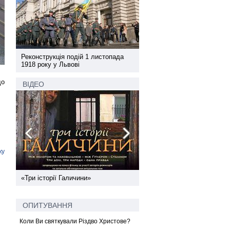
а
Реконструкція подій 1 листопада
Реконструкція подій 1 лис
1918 року у Львові
1918 року у Львові
до
ВІДЕО
ку
ї
«Три історії Галичини»
Спільний інформпростір За
України
ОПИТУВАННЯ
Коли Ви святкували Різдво Христове?