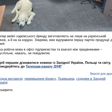
Реконструкція подій 1 листопад
1918 року у Львові
епер меблі харківського бренду виготовляють не лише на український
инок, а й на за кордон. Зокрема, вже відправили першу партію продукції 
анії.
ка робоча мова в офісі підприємства та взагалі між працівниками –
успільне, нажаль, не повідомляє.
об першим дізнаватися новини із Західної України, Польщі та світу,
риєднуйтесь до
Телеграм-каналу ЗУНР
Версія для дру
хідна експансія
,
переміщення бізнесу
,
Львівщина
,
східняки в Західній
країні
Спільний інформпростір Західно
оширити:
України