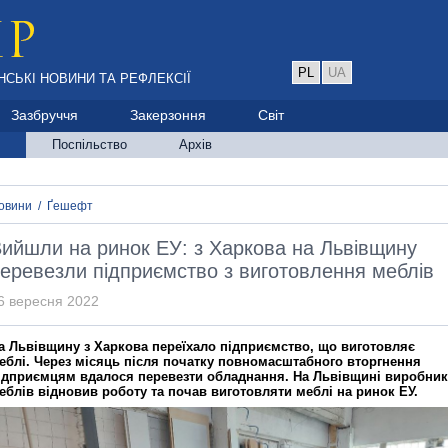
PL
UA
НСЬКІ НОВИНИ ТА РЕФЛЕКСІЇ
Зазбруччя
Закерзоння
Світ
Поспільство
Архів
овини
/
Ґешефт
ийшли на ринок ЕУ: з Харкова на Львівщину
еревезли підприємство з виготовлення меблів
6 вересня 2022
а Львівщину з Харкова переїхало підприємство, що виготовляє
еблі. Через місяць після початку повномасштабного вторгнення
ідприємцям вдалося перевезти обладнання. На Львівщині виробник
еблів відновив роботу та почав виготовляти меблі на ринок ЕУ.