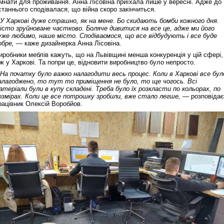
імнати для проживання. Анна Лісовіна приїхала лише у вересні. Адже до
станнього сподівалася, що війна скоро закінчиться.
 У Харкові дуже страшно, як на мене. Бо скидають бомби кожного дня.
істо зруйноване частково. Боляче дивитися на все це, адже ми його
уже любимо, наше місто. Сподіваємося, що все відбудують і все буде
обре, —
каже дизайнерка Анна Лісовіна.
иробники меблів кажуть, що на Львівщині менша конкуренція у цій сфері,
іж у Харкові. Та попри це, відновити виробництво було непросто.
 На початку було важко налагодити весь процес. Коли в Харкові все бул
алагоджено, то тут то приміщення не було, то ще чогось. Всі
атеріали були в купу складені. Треба було їх розкласти по кольорах, по
озмірах. Коли це все потрошку зробили, вже стало легше, —
розповідає
рацівник Олексій Воробйов.