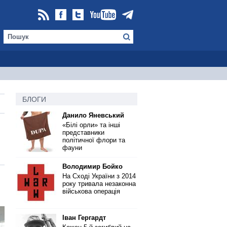
БЛОГИ
Данило Яневський
«Білі орли» та інші
представники
політичної флори та
фауни
Володимир Бойко
На Сході України з 2014
року тривала незаконна
військова операція
Іван Гергардт