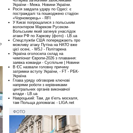
чотирма загиблими захисниками
України - Межа. Новини України.
Росія завдала удару по Одесі: є
постраждалі та пошкоджено стадіон
«Чорноморець» - RFI
У Києві попрощалися з польським
волонтером Мареком Русеком-
Вольським який загинув унаслідок
атаки РФ по Харкову (фото) - LB.ua
Спецслужби США попереджають про
о
можливу атаку Путіна на НАТО вже
цієї осені, - WSJ - Політарена
Україна оголосила склад на
чемпіонат Європи-2026 з плавання:
заявка команди - Суспільне | Новини
В ЄС назвали головну причину
затримки вступу України, - FT - РБК-
Україна
Глава уряду обговорив ключові
напрями роботи з керівниками
центральних органів виконавчої
влади - LB.ua
Навроцький: Там, де б’ють москаля,
там Польща допомагає - LIGA.net
ФОТО