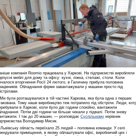
аніше компанія Roomio працювала у Харкові. На підприємстві виробляли
орпусні меблі для дому та офісу: кухні, ліжка, стелажі, столи. Коли
очалося вторгнення Росії 24 лютого, в Галичину прибула половина
рацівників. Обладнання фірми завантажували у машини просто під
бстрілами.
 Ми були розташувалися в тій частині Харкова, яка була одна з перших
такована. Тому наше виробництво теж потрапило під обстріли. Люди, котр
еребували в Харкові, коли було дві години спокійно, вантажили
бладнання. Потім дві години чи більше чекали у підвалі. Потім знову
антажили. І так до 20 машин, — розповідає
Суспільному
керівник
ідприємства Володимир Мисик.
 Львівську область переїхало 25 людей – половина команди. У селі
рендували приміщення, в якому облаштували офіс, виробничий цех і