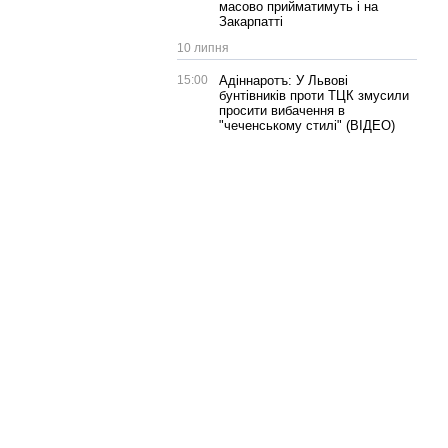
масово прийматимуть і на
Закарпатті
10 липня
15:00
Адіннаротъ: У Львові
бунтівників проти ТЦК змусили
просити вибачення в
"чеченському стилі" (ВІДЕО)