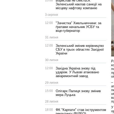
15:00
Борислав не сміється:
Зеленський наклав санкції на
місцеву нафтову компанію
3 серпня
12:00
"Зачистка" Хмельниччини: за
ґратами начальник УСБУ та
віце-губернатор
31 липня
12:00
Зеленський змінив керівництво
СБУ в трьох областях Західної
України
30 липня
Р
к
12:00
Західна Україна знову під
п
ударом. У Львові атаковано
п
авіаремонтний завод
о
–
29 липня
а
п
15:00
Олігарх Палиця знову змінив
о
мера Луцька
в
п
28 липня
У
18:00
ФК "Карпати" став інструментом
о
рекрутингу (ВІДЕО)