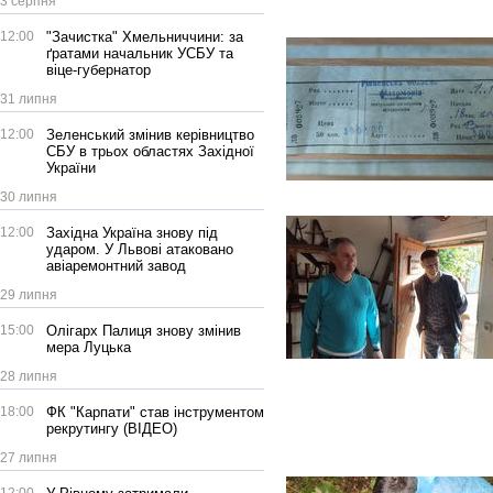
3 серпня
12:00
"Зачистка" Хмельниччини: за
ґратами начальник УСБУ та
віце-губернатор
31 липня
12:00
Зеленський змінив керівництво
СБУ в трьох областях Західної
України
30 липня
12:00
Західна Україна знову під
ударом. У Львові атаковано
авіаремонтний завод
29 липня
15:00
Олігарх Палиця знову змінив
мера Луцька
28 липня
18:00
ФК "Карпати" став інструментом
рекрутингу (ВІДЕО)
27 липня