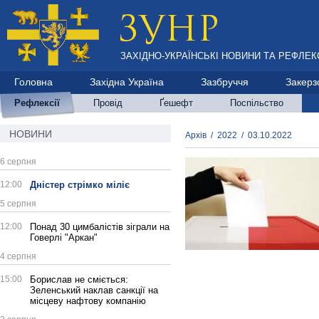
ЗАХІДНО-УКРАЇНСЬКІ НОВИНИ ТА РЕФЛЕКС
Головна
Західна Україна
Зазбруччя
Закерз
Рефлексії
Провід
Ґешефт
Поспільство
НОВИНИ
Архів
/
2022
/
03.10.2022
6 серпня
12:00
Дністер стрімко міліє
5 серпня
12:00
Понад 30 цимбалістів зіграли на
Говерлі "Аркан"
4 серпня
15:00
Борислав не сміється:
Зеленський наклав санкції на
місцеву нафтову компанію