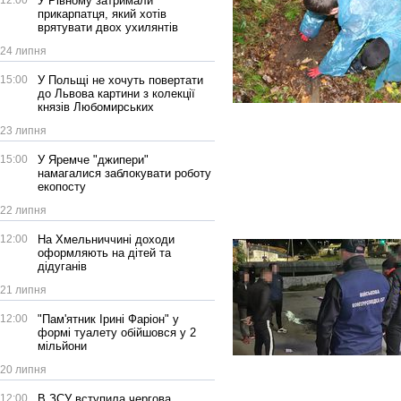
12:00
У Рівному затримали
прикарпатця, який хотів
врятувати двох ухилянтів
24 липня
15:00
У Польщі не хочуть повертати
до Львова картини з колекції
князів Любомирських
23 липня
15:00
У Яремче "джипери"
намагалися заблокувати роботу
екопосту
22 липня
12:00
На Хмельниччині доходи
оформляють на дітей та
дідуганів
21 липня
12:00
"Пам'ятник Ірині Фаріон" у
формі туалету обійшовся у 2
мільйони
20 липня
12:00
В ЗСУ вступила чергова