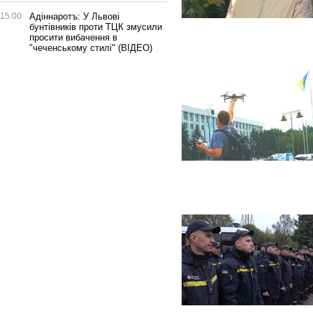
15:00
Адіннаротъ: У Львові
бунтівників проти ТЦК змусили
просити вибачення в
"чеченському стилі" (ВІДЕО)