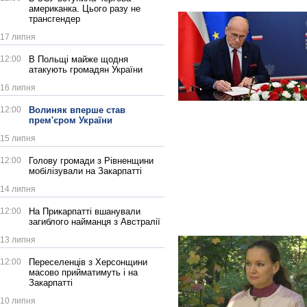
американка. Цього разу не
трансгендер
17 липня
12:00
В Польщі майже щодня
атакують громадян України
16 липня
12:00
Волиняк вперше став
прем'єром України
15 липня
12:00
Голову громади з Рівненщини
мобілізували на Закарпатті
14 липня
12:00
На Прикарпатті вшанували
загиблого найманця з Австралії
13 липня
12:00
Переселенців з Херсонщини
масово прийматимуть і на
Закарпатті
10 липня