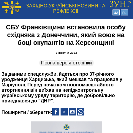
ЗАХІДНО-УКРАЇНСЬКІ НОВИНИ ТА
РЕФЛЕКСІЇ
UA
PL
СБУ Франківщини встановила особу
східняка з Донеччини, який воює на
боці окупантів на Херсонщині
3 жовтня 2022
Повна версія сторінки
За даними спецслужби, йдеться про 37-річного
уродженця Харцизька, який мешкав та працював у
Маріуполі. Перед початком повномасштабного
вторгнення він виїхав на непідконтрольну
українському уряду територію, де добровільно
приєднався до "ДНР".
Поширити / зберегти: