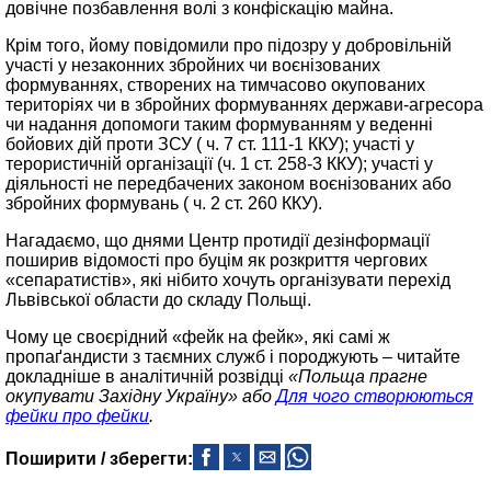
довічне позбавлення волі з конфіскацію майна.
Крім того, йому повідомили про підозру у добровільній
участі у незаконних збройних чи воєнізованих
формуваннях, створених на тимчасово окупованих
територіях чи в збройних формуваннях держави-агресора
чи надання допомоги таким формуванням у веденні
бойових дій проти ЗСУ ( ч. 7 ст. 111-1 ККУ); участі у
терористичній організації (ч. 1 ст. 258-3 ККУ); участі у
діяльності не передбачених законом воєнізованих або
збройних формувань ( ч. 2 ст. 260 ККУ).
Нагадаємо, що днями Центр протидії дезінформації
поширив відомості про буцім як розкриття чергових
«сепаратистів», які нібито хочуть організувати перехід
Львівської области до складу Польщі.
Чому це своєрідний «фейк на фейк», які самі ж
пропаґандисти з таємних служб і породжують – читайте
докладніше в аналітичній розвідці
«Польща прагне
окупувати Західну Україну» або
Для чого створюються
фейки про фейки
.
Поширити / зберегти: