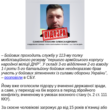
– Бойовик проходить службу у 113-му полку
мобілізаційного резерву "першого армійського корпусу
народної міліції ДНР". У складі 3-го відділення 2-го взводу
1-ї роти 5-го батальйону бойовик неодноразово брав
участь у бойових зіткненнях із силами оборони України",
–
розповіли
в СБУ.
Йому вже оголосили підозру у вчиненні державної зради,
а саме, у переході на бік ворога в період збройного
конфлікту, вчиненому в умовах воєнного стану (ч. 2 ст. 111
ККУ).
За скоєне чоловікові загрожує до від 15 років в'язниці або