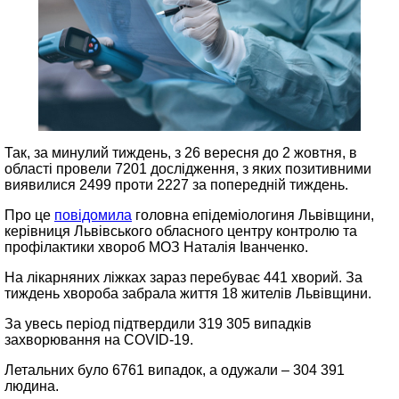
Так, за минулий тиждень, з 26 вересня до 2 жовтня, в
області провели 7201 дослідження, з яких позитивними
виявилися 2499 проти 2227 за попередній тиждень.
Про це
повідомила
головна епідеміологиня Львівщини,
керівниця Львівського обласного центру контролю та
профілактики хвороб МОЗ Наталія Іванченко.
На лікарняних ліжках зараз перебуває 441 хворий. За
тиждень хвороба забрала життя 18 жителів Львівщини.
За увесь період підтвердили 319 305 випадків
захворювання на COVID-19.
Летальних було 6761 випадок, а одужали – 304 391
людина.