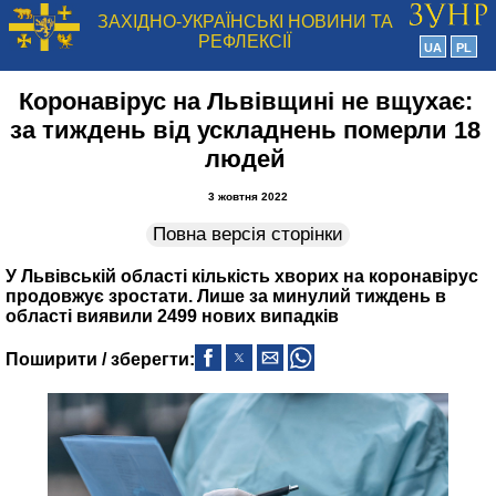
ЗАХІДНО-УКРАЇНСЬКІ НОВИНИ ТА
РЕФЛЕКСІЇ
UA
PL
Коронавірус на Львівщині не вщухає:
за тиждень від ускладнень померли 18
людей
3 жовтня 2022
Повна версія сторінки
У Львівській області кількість хворих на коронавірус
продовжує зростати. Лише за минулий тиждень в
області виявили 2499 нових випадків
Поширити / зберегти: