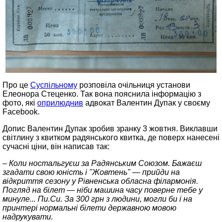
Про це
Суспільному
розповіла очільниця установи
Елеонора Стеценко. Так вона пояснила інформацію з
фото, які
оприлюднив
адвокат Валентин Дупак у своєму
Facebook.
Допис Валентин Дупак зробив зранку 3 жовтня. Виклавши
світлину з квитком радянського квитка, де поверх нанесені
сучасні ціни, він написав так:
– Коли ностальгуєш за Радянським Союзом. Бажаєш
згадати свою юність і "Жовтень" — прийди на
відкриття сезону у Рівненська обласна філармонія.
Погляд на білет — ніби машина часу поверне тебе у
минуле... Пи.Си. За 300 грн з людини, могли би і на
принтері нормальні білети державною мовою
надрукувати.