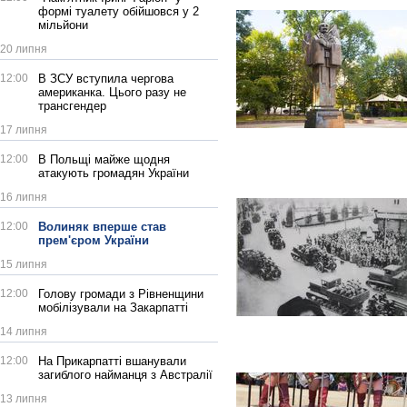
формі туалету обійшовся у 2
мільйони
20 липня
12:00
В ЗСУ вступила чергова
американка. Цього разу не
трансгендер
17 липня
12:00
В Польщі майже щодня
атакують громадян України
16 липня
12:00
Волиняк вперше став
прем'єром України
15 липня
12:00
Голову громади з Рівненщини
мобілізували на Закарпатті
14 липня
12:00
На Прикарпатті вшанували
загиблого найманця з Австралії
13 липня