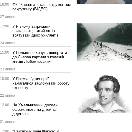
18:00
ФК "Карпати" став інструментом
рекрутингу (ВІДЕО)
27 липня
12:00
У Рівному затримали
прикарпатця, який хотів
врятувати двох ухилянтів
24 липня
15:00
У Польщі не хочуть повертати
до Львова картини з колекції
князів Любомирських
23 липня
15:00
У Яремче "джипери"
намагалися заблокувати роботу
екопосту
22 липня
12:00
На Хмельниччині доходи
оформляють на дітей та
дідуганів
21 липня
12:00
"Пам'ятник Ірині Фаріон" у