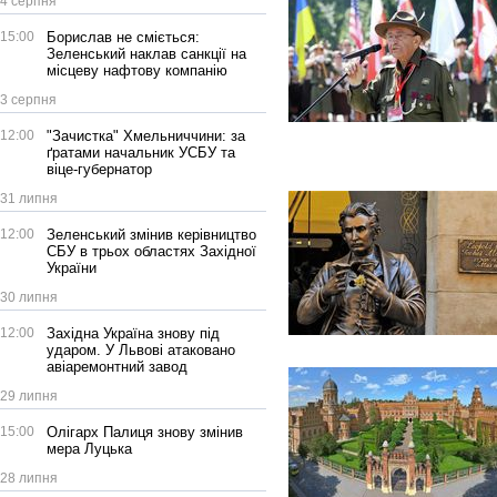
4 серпня
15:00
Борислав не сміється:
Зеленський наклав санкції на
місцеву нафтову компанію
3 серпня
12:00
"Зачистка" Хмельниччини: за
ґратами начальник УСБУ та
віце-губернатор
31 липня
12:00
Зеленський змінив керівництво
СБУ в трьох областях Західної
України
30 липня
12:00
Західна Україна знову під
ударом. У Львові атаковано
авіаремонтний завод
29 липня
15:00
Олігарх Палиця знову змінив
мера Луцька
28 липня