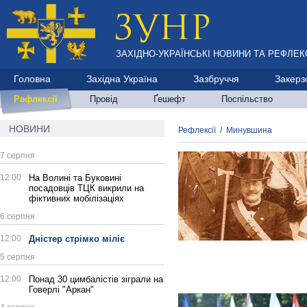
ЗАХІДНО-УКРАЇНСЬКІ НОВИНИ ТА РЕФЛЕКС
Головна
Західна Україна
Зазбруччя
Закерз
Рефлексії
Провід
Ґешефт
Поспільство
НОВИНИ
Рефлексії
/
Минувшина
7 серпня
12:00
На Волині та Буковині
посадовців ТЦК викрили на
фіктивних мобілізаціях
6 серпня
12:00
Дністер стрімко міліє
5 серпня
12:00
Понад 30 цимбалістів зіграли на
Говерлі "Аркан"