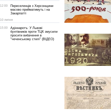
12:00
Переселенців з Херсонщини
масово прийматимуть і на
Закарпатті
10 липня
15:00
Адіннаротъ: У Львові
бунтівників проти ТЦК змусили
просити вибачення в
"чеченському стилі" (ВІДЕО)