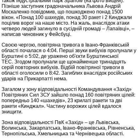
також індустріальний парк Sparrow (на фото вищеи).
Пізніше заступник градоначальника Львова Андрій
Москаленко повідомив, що пошкоджено понад 1500
вікон. «Понад 100 шахедів, понад 30 ракет і 2 Кинджали
поцілив ворог на наше місто. На жаль, внаслідок атаки
четверо людей загинуло в сусідній громаді – Лапаївці», –
написав чиновник у Фейсбуці.
Своєю чергою, повітряна тривога в Івано-Франківській
області почалася о 4:04. Перші звуки вибухів пролунали у
Бурштині о 5:02, де уражено об'єкти Бурштинської
ТЕС. Згодом пролунали ще щонайменше тринадцять
серій повторних вибухів. Відбій повітряної тривоги в
області оголосили о 8:42. Загиблих внаслідок російських
ударів на Прикарпатті нема.
Загалом у зону відповідальності Командування «Захід»
Повітряних Сил ЗСУ зайшло понад 160 повітряних цілей:
попередньо 140 «шахедів», 23 крилаті ракети та дві
ракети «Кинджал». Частину ворожих цілей вдалося
знищити.
Зона відповідальності ПвК «Захід» – це Львівська,
Волинська, Закарпатська, Івано-Франківська, Рівненська,
Тернопільська, Хмельницька та Чернівецька області.