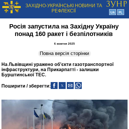
ЗАХІДНО-УКРАЇНСЬКІ НОВИНИ ТА
РЕФЛЕКСІЇ
UA
PL
Росія запустила на Західну Україну
понад 160 ракет і безпілотників
6 жовтня 2025
Повна версія сторінки
На Львівщині уражено об'єкти газотранспортної
інфраструктури, на Прикарпатті - залишки
Бурштинської ТЕС.
Поширити / зберегти: