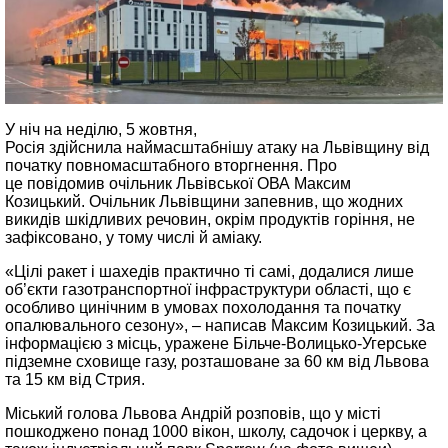
У ніч на неділю, 5 жовтня,
Росія здійснила наймасштабнішу атаку на Львівщину від
початку повномасштабного вторгнення. Про
це повідомив очільник Львівської ОВА Максим
Козицький. Очільник Львівщини запевнив, що жодних
викидів шкідливих речовин, окрім продуктів горіння, не
зафіксовано, у тому числі й аміаку.
«Цілі ракет і шахедів практично ті самі, додалися лише
об’єкти газотранспортної інфраструктури області, що є
особливо цинічним в умовах похолодання та початку
опалювального сезону», – написав Максим Козицький. За
інформацією з місць, уражене Більче-Волицько-Угерське
підземне сховище газу, розташоване за 60 км від Львова
та 15 км від Стрия.
Міський голова Львова Андрій розповів, що у місті
пошкоджено понад 1000 вікон, школу, садочок і церкву, а