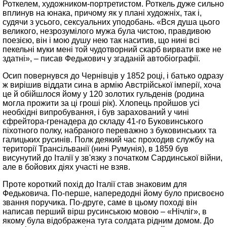
Роткелем, художником-портретистом. Роткель дуже сильно
вплинув на юнака, причому як у плані художніх, так і,
судячи з усього, сексуальних уподобань. «Вся душа цього
великого, незрозумілого мужа була чистою, правдивою
поезією, він і мою душу нею так наситив, що нині всі
пекельні муки мені той чудотворний скарб вирвати вже не
здатні», – писав Федькович у згаданій автобіографії.
Осип повернувся до Чернівців у 1852 році, і батько одразу
ж вирішив віддати сина в армію Австрійської імперії, хоча
це й обійшлося йому у 120 золотих гульденів (родина
могла прожити за ці гроші рік). Хлопець пройшов усі
необхідні випробування, і був зарахований у чині
єфрейтора-гренадера до складу 41-го Буковинського
піхотного полку, набраного переважно з буковинських та
галицьких русинів. Полк деякий час проходив службу на
території Трансільванії (нині Румунія), в 1859 був
висунутий до Італії у зв'язку з початком Сардинської війни,
але в бойових діях участі не взяв.
Проте короткий похід до Італії став знаковим для
Федьковича. По-перше, напередодні йому було присвоєно
звання поручика. По-друге, саме в цьому поході він
написав перший вірш русинською мовою – «Нічліг», в
якому була відображена туга солдата рідним домом. До