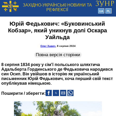
ЗАХІДНО-УКРАЇНСЬКІ НОВИНИ ТА
РЕФЛЕКСІЇ
UA
PL
Юрій Федькович: «Буковинський
Кобзар», який уникнув долі Оскара
Уайльда
Олег Хавич
, 8 серпня 2024
Повна версія сторінки
8 серпня 1834 року у сім'ї польського шляхтича
Адальберта Гординського де Федьковича народився
син Осип. Він увійшов в історію як український
письменник Юрій Федькович, хоча перший свій текст
опублікував німецькою.
Поширити / зберегти: