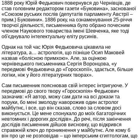
1888 року Юрій Федькович повернувся до Чернівців, де
став головним редактором газети «Буковина», заснованої
«Союзом руських послів (депутатів парламенту Австрії –
прим.) Буковини». 1886 року, на ознаменування 25-річчя
творчої діяльності, письменника було обрано почесним
членом Наукового товариства імені Шевченка, яке тоді
об'єднувало інтелектуальну еліту русинів.
Однак на той час Юрія Федьковича цікавила не
література, а… астрологія, що пізніше Осип Маковей
назвав «болісною примхою». Але, за оцінкою
чернівецького письменника Сергія Воронцова, «у
передмові Федьковича до «Гороскопії», здається, більше
логіки, ніж у його літературних творах».
Сам письменник пояснював свій інтерес інтригуюче. У
передмові до свого твору «Гороскопія» Федькович
зазначив: «Я автор, можу сам дати на всі докази та
поруки, бо мені змолоду наворожив один астролог
майбутнє, і все, що він сказав, слово за словом досі
виконується. Це мене спонукало до моїх багаторічних
невтомних і дорогих дослідів». До речі, після закінчення
дослідів письменник дійшов висновку, що відкрився
справжній ключ до проникнення у майбутнє. Але кому б
він про це не розповідав – що імперським єгиптологам, що