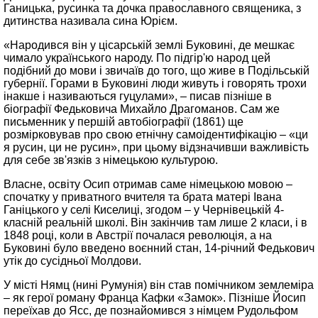
Ганицька, русинка та дочка православного священика, з
дитинства називала сина Юрієм.
«Народився він у цісарській землі Буковині, де мешкає
чимало українського народу. По підгір'ю народ цей
подібний до мови і звичаїв до того, що живе в Подільській
губернії. Горами в Буковині люди живуть і говорять трохи
інакше і називаються гуцулами», – писав пізніше в
біографії Федьковича Михайло Драгоманов. Сам же
письменник у першій автобіографії (1861) ще
розмірковував про свою етнічну самоідентифікацію – «ци
я русин, ци не русин», при цьому відзначивши важливість
для себе зв'язків з німецькою культурою.
Власне, освіту Осип отримав саме німецькою мовою –
спочатку у приватного вчителя та брата матері Івана
Ганіцького у селі Киселиці, згодом – у Чернівецькій 4-
класній реальній школі. Він закінчив там лише 2 класи, і в
1848 році, коли в Австрії почалася революція, а на
Буковині було введено воєнний стан, 14-річний Федькович
утік до сусідньої Молдови.
У місті Нямц (нині Румунія) він став помічником землеміра
– як герої роману Франца Кафки «Замок». Пізніше Йосип
переїхав до Ясс, де познайомився з німцем Рудольфом