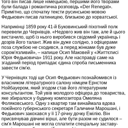
того він писав лише німецькою, першими його творами
були балада і романтична розповідь «Der Renegat».
Примітно, що спочатку тексти русинською мовою
Федькович писав латиницею, близькою до хорватської.
Наприкінці 1859 року 41-й Буковинський піхотний полк
перевели до Чернівців. «Недовго жив він там, але й цього
вистачило, щоб із нього виробився свідомий українець і
дозрів його талант. Жив він дуже солідно, з офіцерами
поза службою не сходився, а перед жінками був дуже
сором'язливий», – напише Осип Маковей у «Життєписі
Юрія Федьковича» 1911 року. Але насправді саме на
згаданий період припадає єдина спроба письменника
завести сім'ю.
У Чернівцях тоді ще Осип Федькович познайомився із
власником літературного салону німцем Ернстом
Нойбауером, який згодом став його літературним
консультантом. Той увів молодого офіцера до товариства,
яке збиралося у будинку композитора Омеляна
Фоляковського. Одну з квартир там винаймала вдова
покійного губернського секретаря Галичини Марошані, і
Федькович закохався у її 17-річну дочку Емілію. Він
присвячував дівчині вірші, але бути разом не судилося –
сім'я Марошані не могла сплатити спеціальну заставу-