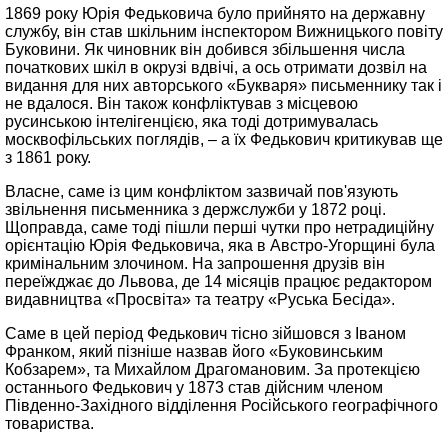
1869 року Юрія Федьковича було прийнято на державну
службу, він став шкільним інспектором Вижницького повіту
Буковини. Як чиновник він добився збільшення числа
початкових шкіл в окрузі вдвічі, а ось отримати дозвіл на
видання для них авторського «Букваря» письменнику так і
не вдалося. Він також конфліктував з місцевою
русинською інтелігенцією, яка тоді дотримувалась
москвофільських поглядів, – а їх Федькович критикував ще
з 1861 року.
Власне, саме із цим конфліктом зазвичай пов'язують
звільнення письменника з держслужби у 1872 році.
Щоправда, саме тоді пішли перші чутки про нетрадиційну
орієнтацію Юрія Федьковича, яка в Австро-Угорщині була
кримінальним злочином. На запрошення друзів він
переїжджає до Львова, де 14 місяців працює редактором
видавництва «Просвіта» та театру «Руська Бесіда».
Саме в цей період Федькович тісно зійшовся з Іваном
Франком, який пізніше назвав його «Буковинським
Кобзарем», та Михайлом Драгомановим. За протекцією
останнього Федькович у 1873 став дійсним членом
Південно-Західного відділення Російського географічного
товариства.