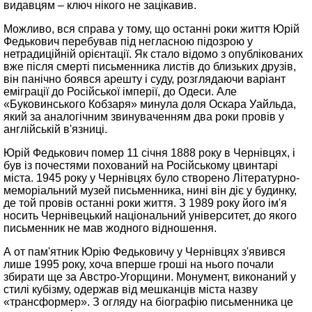
видавцям – ключ нікого не зацікавив.
Можливо, вся справа у тому, що останні роки життя Юрій
Федькович перебував під негласною підозрою у
нетрадиційній орієнтації. Як стало відомо з опублікованих
вже після смерті письменника листів до близьких друзів,
він панічно боявся арешту і суду, розглядаючи варіант
еміграції до Російської імперії, до Одеси. Але
«Буковинського Кобзаря» минула доля Оскара Уайльда,
який за аналогічним звинуваченням два роки провів у
англійській в'язниці.
Юрій Федькович помер 11 січня 1888 року в Чернівцях, і
був із почестями похований на Російському цвинтарі
міста. 1945 року у Чернівцях було створено Літературно-
меморіальний музей письменника, нині він діє у будинку,
де той провів останні роки життя. З 1989 року його ім'я
носить Чернівецький національний університет, до якого
письменник не мав жодного відношення.
А от пам'ятник Юрію Федьковичу у Чернівцях з'явився
лише 1995 року, хоча вперше гроші на нього почали
збирати ще за Австро-Угорщини. Монумент, виконаний у
стилі кубізму, одержав від мешканців міста назву
«трансформер». З огляду на біографію письменника це