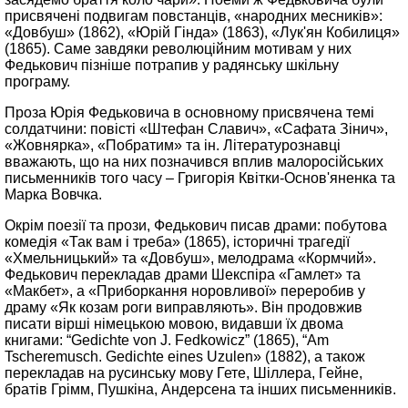
присвячені подвигам повстанців, «народних месників»:
«Довбуш» (1862), «Юрій Гінда» (1863), «Лук'ян Кобилиця»
(1865). Саме завдяки революційним мотивам у них
Федькович пізніше потрапив у радянську шкільну
програму.
Проза Юрія Федьковича в основному присвячена темі
солдатчини: повісті «Штефан Славич», «Сафата Зінич»,
«Жовнярка», «Побратим» та ін. Літературознавці
вважають, що на них позначився вплив малоросійських
письменників того часу – Григорія Квітки-Основ'яненка та
Марка Вовчка.
Окрім поезії та прози, Федькович писав драми: побутова
комедія «Так вам і треба» (1865), історичні трагедії
«Хмельницький» та «Довбуш», мелодрама «Кормчий».
Федькович перекладав драми Шекспіра «Гамлет» та
«Макбет», а «Приборкання норовливої» переробив у
драму «Як козам роги виправляють». Він продовжив
писати вірші німецькою мовою, видавши їх двома
книгами: “Gedichte von J. Fedkowicz” (1865), “Am
Tscheremusch. Gedichte eines Uzulen» (1882), а також
перекладав на русинську мову Гете, Шіллера, Гейне,
братів Грімм, Пушкіна, Андерсена та інших письменників.