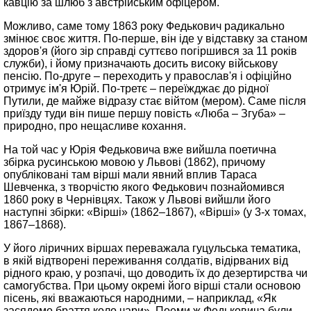
кавцію за шлюб з австрійським офіцером.
Можливо, саме тому 1863 року Федькович радикально
змінює своє життя. По-перше, він іде у відставку за станом
здоров'я (його зір справді суттєво погіршився за 11 років
служби), і йому призначають досить високу військову
пенсію. По-друге – переходить у православ'я і офіційно
отримує ім'я Юрій. По-третє – переїжджає до рідної
Путили, де майже відразу стає війтом (мером). Саме після
приїзду туди він пише першу повість «Люба – Згуба» –
природно, про нещасливе кохання.
На той час у Юрія Федьковича вже вийшла поетична
збірка русинською мовою у Львові (1862), причому
опубліковані там вірші мали явний вплив Тараса
Шевченка, з творчістю якого Федькович познайомився
1860 року в Чернівцях. Також у Львові вийшли його
наступні збірки: «Вірші» (1862–1867), «Вірші» (у 3-х томах,
1867–1868).
У його ліричних віршах переважала гуцульська тематика,
в якій відтворені переживання солдатів, відірваних від
рідного краю, у розпачі, що доводить їх до дезертирства чи
самогубства. При цьому окремі його вірші стали основою
пісень, які вважаються народними, – наприклад, «Як
засядемо браття коло чари». Поеми ж Федьковича були