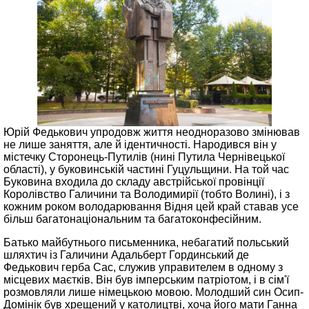
Юрій Федькович упродовж життя неодноразово змінював
не лише заняття, але й ідентичності. Народився він у
містечку Сторонець-Путилів (нині Путила Чернівецької
області), у буковинській частині Гуцульщини. На той час
Буковина входила до складу австрійської провінції
Королівство Галичини та Володимирії (тобто Волині), і з
кожним роком володарювання Відня цей край ставав усе
більш багатонаціональним та багатоконфесійним.
Батько майбутнього письменника, небагатий польський
шляхтич із Галичини Адальберт Гординський де
Федькович герба Сас, служив управителем в одному з
місцевих маєтків. Він був імперським патріотом, і в сім'ї
розмовляли лише німецькою мовою. Молодший син Осип-
Домінік був хрещений у католицтві, хоча його мати Ганна