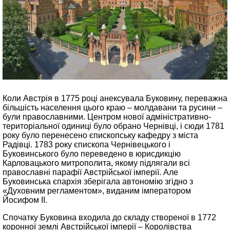
Коли Австрія в 1775 році анексувала Буковину, переважна
більшість населення цього краю – молдавани та русини –
були православними. Центром нової адміністративно-
територіальної одиниці було обрано Чернівці, і сюди 1781
року було перенесено єпископську кафедру з міста
Радівці. 1783 року єпископа Чернівецького і
Буковинського було переведено в юрисдикцію
Карловацького митрополита, якому підлягали всі
православні парафії Австрійської імперії. Але
Буковинська єпархія зберігала автономію згідно з
«Духовним регламентом», виданим імператором
Йосифом II.
Спочатку Буковина входила до складу створеної в 1772
коронної землі Австрійської імперії – Королівства