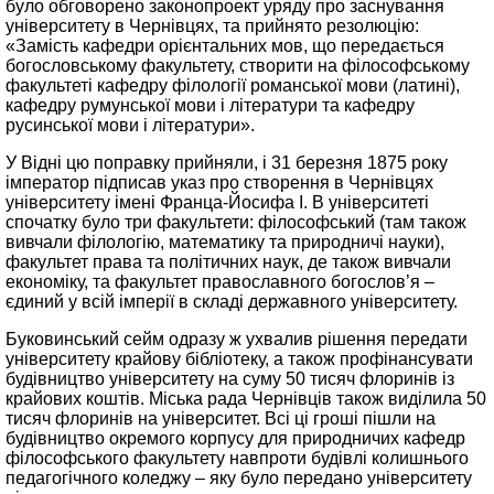
було обговорено законопроект уряду про заснування
університету в Чернівцях, та прийнято резолюцію:
«Замість кафедри орієнтальних мов, що передається
богословському факультету, створити на філософському
факультеті кафедру філології романської мови (латині),
кафедру румунської мови і літератури та кафедру
русинської мови і літератури».
У Відні цю поправку прийняли, і 31 березня 1875 року
імператор підписав указ про створення в Чернівцях
університету імені Франца-Йосифа I. В університеті
спочатку було три факультети: філософський (там також
вивчали філологію, математику та природничі науки),
факультет права та політичних наук, де також вивчали
економіку, та факультет православного богослов’я –
єдиний у всій імперії в складі державного університету.
Буковинський сейм одразу ж ухвалив рішення передати
університету крайову бібліотеку, а також профінансувати
будівництво університету на суму 50 тисяч флоринів із
крайових коштів. Міська рада Чернівців також виділила 50
тисяч флоринів на університет. Всі ці гроші пішли на
будівництво окремого корпусу для природничих кафедр
філософського факультету навпроти будівлі колишнього
педагогічного коледжу – яку було передано університету