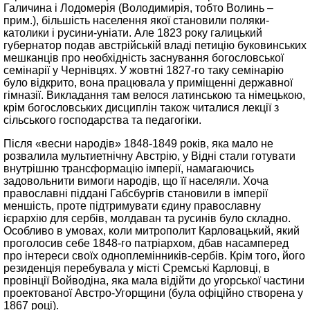
Галичина і Лодомерія (Володимирія, тобто Волинь –
прим.), більшість населення якої становили поляки-
католики і русини-уніати. Але 1823 року галицький
губернатор подав австрійській владі петицію буковинських
мешканців про необхідність заснування богословської
семінарії у Чернівцях. У жовтні 1827-го таку семінарію
було відкрито, вона працювала у приміщенні державної
гімназії. Викладання там велося латинською та німецькою,
крім богословських дисциплін також читалися лекції з
сільського господарства та педагогіки.
Після «весни народів» 1848-1849 років, яка мало не
розвалила мультиетнічну Австрію, у Відні стали готувати
внутрішню трансформацію імперії, намагаючись
задовольнити вимоги народів, що її населяли. Хоча
православні піддані Габсбургів становили в імперії
меншість, проте підтримувати єдину православну
ієрархію для сербів, молдаван та русинів було складно.
Особливо в умовах, коли митрополит Карловацький, який
проголосив себе 1848-го патріархом, дбав насамперед
про інтереси своїх одноплемінників-сербів. Крім того, його
резиденція перебувала у місті Сремські Карловці, в
провінції Войводіна, яка мала відійти до угорської частини
проектованої Австро-Угорщини (була офіційно створена у
1867 році).