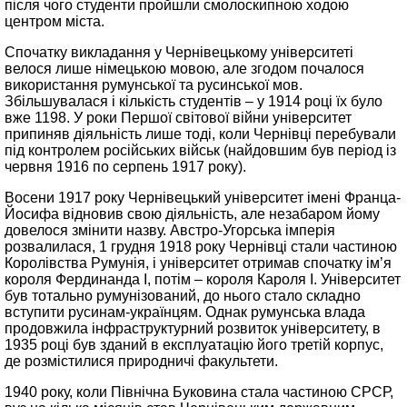
після чого студенти пройшли смолоскипною ходою
центром міста.
Спочатку викладання у Чернівецькому університеті
велося лише німецькою мовою, але згодом почалося
використання румунської та русинської мов.
Збільшувалася і кількість студентів – у 1914 році їх було
вже 1198. У роки Першої світової війни університет
припиняв діяльність лише тоді, коли Чернівці перебували
під контролем російських військ (найдовшим був період із
червня 1916 по серпень 1917 року).
Восени 1917 року Чернівецький університет імені Франца-
Йосифа відновив свою діяльність, але незабаром йому
довелося змінити назву. Австро-Угорська імперія
розвалилася, 1 грудня 1918 року Чернівці стали частиною
Королівства Румунія, і університет отримав спочатку ім’я
короля Фердинанда I, потім – короля Кароля I. Університет
був тотально румунізований, до нього стало складно
вступити русинам-українцям. Однак румунська влада
продовжила інфраструктурний розвиток університету, в
1935 році був зданий в експлуатацію його третій корпус,
де розмістилися природничі факультети.
1940 року, коли Північна Буковина стала частиною СРСР,