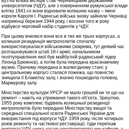
вуз на кілька місяців став Чернівецьким державним
університетом (ЧДУ), але з поверненням румунської влади
влітку 1941-го вони відновили колишню назву – імені
короля Кароля I. Радянські війська знову зайняли Чернівці
наприкінці березня 1944 року, і восени того ж року
відбувся черговий набір студентів у ЧДУ.
При цьому вчилися вони все в тих же трьох корпусах, а
колишня резиденція митрополитів спочатку
використовувалася військовими (зокрема, тут деякий час
розташовувався штаб 18-ї армії, начальником
політуправління якої був майбутній радянський лідер
Леонід Брежнєв), а потім була передана краєзнавчому
музею. Причому передана в жалюгідному стані: у
центральному корпусі сталася пожежа, що повністю
знищила її Блакитну залу, і значно пошкодила головну,
Мармурову залу.
Міністерство культури УРСР не мало грошей не те що на
ремонт – навіть на утримання такого об’єкта. Зрештою,
1955 року комплекс будівель колишньої резиденції
митрополитів було передано Міністерству вищої та
середньої спеціальної освіти Радянської України для
використання під корпуси ЧДУ. 1959 року, після чотирьох
років ремонту та часткової реставрації, туди переїхав
ректорат ЧДУ, низка загальноуніверситетських кафедр, а