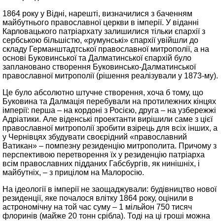
1864 року у Відні, нарешті, визначилися з баченням
майбутнього православної церкви в імперії. У віданні
Карловацького патріархату залишилися тільки єпархії з
сербською більшістю, «румунські» єпархії увійшли до
складу Германштадтської православної митрополії, а на
основі Буковинської та Далматинської єпархій було
заплановано створення Буковинсько-Далматинської
православної митрополії (рішення реалізували у 1873-му).
Це було абсолютно штучне створення, хоча б тому, що
Буковина та Далмація перебували на протилежних кінцях
імперії: перша – на кордоні з Росією, друга – на узбережжі
Адріатики. Але віденські проектанти вирішили саме з цієї
православної митрополії зробити взірець для всіх інших, а
у Чернівцях збудувати своєрідний «православний
Ватикан» – помпезну резиденцію митрополита. Причому з
перспективою перетворення їх у резиденцію патріарха
всім православних підданих Габсбургів, як нинішніх, і
майбутніх, – з прицілом на Малоросію.
На ідеології в імперії не заощаджували: будівництво нової
резиденції, яке почалося влітку 1864 року, оцінили в
астрономічну на той час суму – 1 мільйон 750 тисяч
флоринів (майже 20 тонн срібла). Тоді на ці гроші можна