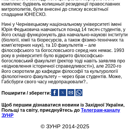
комплекс будівель колишньої резиденції православних
митрополитів, були внесені до списку всесвітньої
спадщини ЮНЕСКО.
Нині у Чернівецькому національному університеті імені
Юрія Федьковича навчаються понад 14 тисяч студентів, у
його складі функціонують два навчально-наукові інститути
(біології, хімії та біоресурсів, а також фізико-технічних та
комп'ютерних наук), та 10 факультетів – але
філософського та богословського серед них немає. 1993
року в університеті було відкрито філософсько-
богословський факультет (ректор тоді навіть заявляв про
«відновлення історичної справедливості»), але 2020-го
його скоротили до кафедри філософії та культурології
філологічного факультету – через брак студентів. Може,
Габсбурги свого часу недопрацювали?..
Поширити / зберегти:
Щоб першим дізнаватися новини із Західної України,
Польщі та світу, приєднуйтесь до
Телеграм-каналу
ЗУНР
© ЗУНР 2014-2025