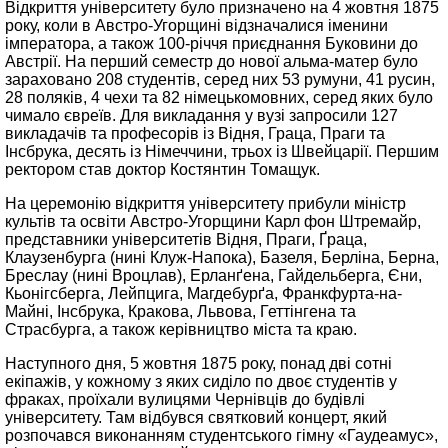
Відкриття університету було призначено на 4 жовтня 1875
року, коли в Австро-Угорщині відзначалися іменини
імператора, а також 100-річчя приєднання Буковини до
Австрії. На перший семестр до нової альма-матер було
зараховано 208 студентів, серед них 53 румуни, 41 русин,
28 поляків, 4 чехи та 82 німецькомовних, серед яких було
чимало євреїв. Для викладання у вузі запросили 127
викладачів та професорів із Відня, Граца, Праги та
Інсбрука, десять із Німеччини, трьох із Швейцарії. Першим
ректором став доктор Костянтин Томащук.
На церемонію відкриття університету прибули міністр
культів та освіти Австро-Угорщини Карл фон Штремайр,
представники університетів Відня, Праги, Ґраца,
Клаузенбурга (нині Клуж-Напока), Базеля, Берліна, Берна,
Бреслау (нині Вроцлав), Ерланґена, Гайдельберга, Єни,
Кьонігсберга, Лейпцига, Магдебурґа, Франкфурта-на-
Майні, Інсбрука, Кракова, Львова, Геттінгена та
Страсбурга, а також керівництво міста та краю.
Наступного дня, 5 жовтня 1875 року, понад дві сотні
екіпажів, у кожному з яких сиділо по двоє студентів у
фраках, проїхали вулицями Чернівців до будівлі
університету. Там відбувся святковий концерт, який
розпочався виконанням студентського гімну «Гаудеамус»,