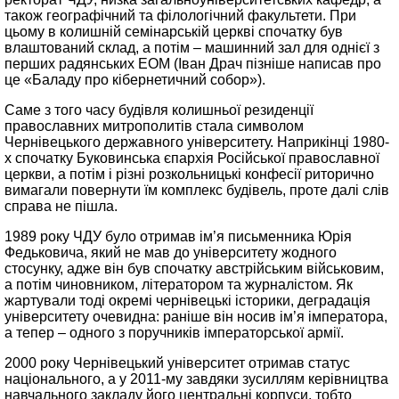
також географічний та філологічний факультети. При
цьому в колишній семінарській церкві спочатку був
влаштований склад, а потім – машинний зал для однієї з
перших радянських ЕОМ (Іван Драч пізніше написав про
це «Баладу про кібернетичний собор»).
Саме з того часу будівля колишньої резиденції
православних митрополитів стала символом
Чернівецького державного університету. Наприкінці 1980-
х спочатку Буковинська єпархія Російської православної
церкви, а потім і різні розкольницькі конфесії риторично
вимагали повернути їм комплекс будівель, проте далі слів
справа не пішла.
1989 року ЧДУ було отримав ім’я письменника Юрія
Федьковича, який не мав до університету жодного
стосунку, адже він був спочатку австрійським військовим,
а потім чиновником, літератором та журналістом. Як
жартували тоді окремі чернівецькі історики, деградація
університету очевидна: раніше він носив ім’я імператора,
а тепер – одного з поручників імператорської армії.
2000 року Чернівецький університет отримав статус
національного, а у 2011-му завдяки зусиллям керівництва
навчального закладу його центральні корпуси, тобто