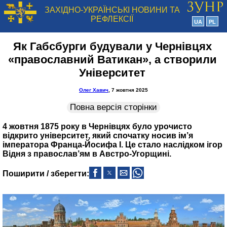
ЗАХІДНО-УКРАЇНСЬКІ НОВИНИ ТА
РЕФЛЕКСІЇ
UA
PL
Як Габсбурги будували у Чернівцях
«православний Ватикан», а створили
Університет
Олег Хавич
, 7 жовтня 2025
Повна версія сторінки
4 жовтня 1875 року в Чернівцях було урочисто
відкрито університет, який спочатку носив ім’я
імператора Франца-Йосифа I. Це стало наслідком ігор
Відня з православ’ям в Австро-Угорщині.
Поширити / зберегти: