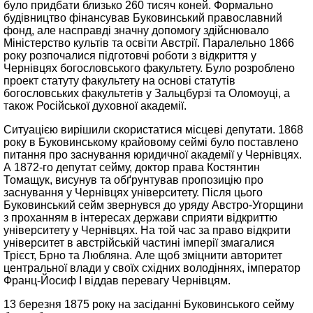
було придбати близько 260 тисяч коней. Формально
будівництво фінансував Буковинський православний
фонд, але насправді значну допомогу здійснювало
Міністерство культів та освіти Австрії. Паралельно 1866
року розпочалися підготовчі роботи з відкриття у
Чернівцях богословського факультету. Було розроблено
проект статуту факультету на основі статутів
богословських факультетів у Зальцбурзі та Оломоуці, а
також Російської духовної академії.
Ситуацією вирішили скористатися місцеві депутати. 1868
року в Буковинському крайовому сеймі було поставлено
питання про заснування юридичної академії у Чернівцях.
А 1872-го депутат сейму, доктор права Костянтин
Томащук, висунув та обґрунтував пропозицію про
заснування у Чернівцях університету. Після цього
Буковинський сейм звернувся до уряду Австро-Угорщини
з проханням в інтересах держави сприяти відкриттю
університету у Чернівцях. На той час за право відкрити
університет в австрійській частині імперії змагалися
Трієст, Брно та Любляна. Але щоб зміцнити авторитет
центральної влади у своїх східних володіннях, імператор
Франц-Йосиф I віддав перевагу Чернівцям.
13 березня 1875 року на засіданні Буковинського сейму