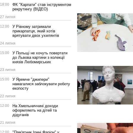
18:00
ФК "Карпати" став інструментом
рекрутингу (ВІДЕО)
27 липня
12:00
У Рівному затримали
прикарпатця, який хотів
врятувати двох ухилянтів
24 липня
15:00
У Польщі не хочуть повертати
до Львова картини з колекції
князів Любомирських
23 липня
15:00
У Яремче "джипери"
намагалися заблокувати роботу
екопосту
22 липня
12:00
На Хмельниччині доходи
оформляють на дітей та
дідуганів
21 липня
12:00
"Пам'ятник Ірині Фаріон" у