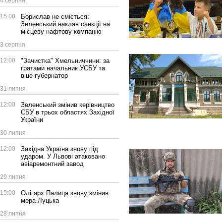
4 серпня
15:00
Борислав не сміється:
Зеленський наклав санкції на
місцеву нафтову компанію
3 серпня
12:00
"Зачистка" Хмельниччини: за
ґратами начальник УСБУ та
віце-губернатор
31 липня
12:00
Зеленський змінив керівництво
СБУ в трьох областях Західної
України
30 липня
12:00
Західна Україна знову під
ударом. У Львові атаковано
авіаремонтний завод
29 липня
15:00
Олігарх Палиця знову змінив
мера Луцька
28 липня