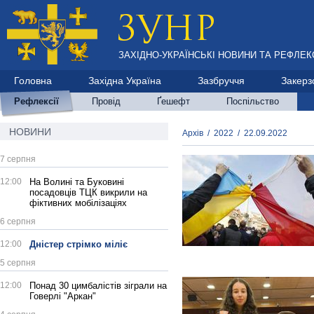
ЗАХІДНО-УКРАЇНСЬКІ НОВИНИ ТА РЕФЛЕКС
Головна
Західна Україна
Зазбруччя
Закерз
Рефлексії
Провід
Ґешефт
Поспільство
НОВИНИ
Архів
/
2022
/
22.09.2022
7 серпня
12:00
На Волині та Буковині
посадовців ТЦК викрили на
фіктивних мобілізаціях
6 серпня
12:00
Дністер стрімко міліє
5 серпня
12:00
Понад 30 цимбалістів зіграли на
Говерлі "Аркан"