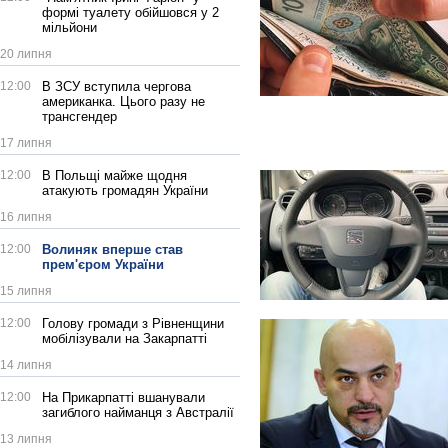
формі туалету обійшовся у 2
мільйони
20 липня
12:00
В ЗСУ вступила чергова
американка. Цього разу не
трансгендер
17 липня
12:00
В Польщі майже щодня
атакують громадян України
16 липня
12:00
Волиняк вперше став
прем'єром України
15 липня
12:00
Голову громади з Рівненщини
мобілізували на Закарпатті
14 липня
12:00
На Прикарпатті вшанували
загиблого найманця з Австралії
13 липня