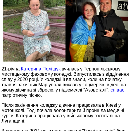
21-річна
Катерина Поліщук
вчилась у Тернопільському
мистецькому фаховому коледжі. Випустилась з відділення
співу у 2020 році. У коледжі її впізнали, коли на початку
травня захисник Маріуполя виклав у соцмережі відео, на
якому дівчина зі зброєю, у підземеллі "Азовсталі",
співає
патріотичну пісню.
Після закінчення коледжу дівчина працювала в Києві у
мотошколі. Тоді почала волонтерити й пройшла медичні
курси. Катерина працювала у військовому госпіталі на
Луганщині.
З листопада 2021 року вона в складі "Госпітальєрів" була