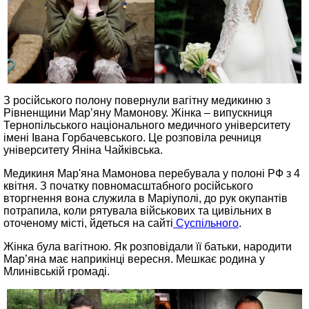
З російського полону повернули вагітну медикиню з
Рівненщини Мар’яну Мамонову. Жінка – випускниця
Тернопільського національного медичного університету
імені Івана Горбачевського. Це розповіла речниця
університету Яніна Чайківська.
Медикиня Мар'яна Мамонова перебувала у полоні РФ з 4
квітня. З початку повномасштабного російського
вторгнення вона служила в Маріуполі, до рук окупантів
потрапила, коли рятувала військових та цивільних в
оточеному місті, йдеться на сайті
Суспільного
.
Жінка була вагітною. Як розповідали її батьки, народити
Мар’яна має наприкінці вересня. Мешкає родина у
Млинівській громаді.