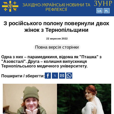
ЗАХІДНО-УКРАЇНСЬКІ НОВИНИ ТА
РЕФЛЕКСІЇ
UA
PL
З російського полону повернули двох
жінок з Тернопільщини
22 вересня 2022
Повна версія сторінки
Одна з них – парамедикиня, відома як "Пташка" з
"Азовсталі". Друга – колишня випускниця
Тернопільського медичного університету.
Поширити / зберегти: