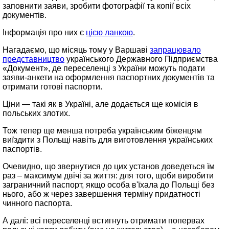
заповнити заяви, зробити фотографії та копії всіх
документів.
Інформація про них є
цією ланкою
.
Нагадаємо, що місяць тому у Варшаві
запрацювало
представництво
українського Державного Підприємства
«Документ», де переселенці з України можуть подати
заяви-анкети на оформлення паспортних документів та
отримати готові паспорти.
Ціни — такі як в Україні, але додається ще комісія в
польських злотих.
Тож тепер ще менша потреба українським біженцям
виїздити з Польщі навіть для виготовлення українських
паспортів.
Очевидно, що звернутися до цих установ доведеться їм
раз – максимум двічі за життя: для того, щоби виробити
заграничний паспорт, якщо особа в'їхала до Польщі без
нього, або ж через завершення терміну придатності
чинного паспорта.
А далі: всі переселенці встигнуть отримати попервах