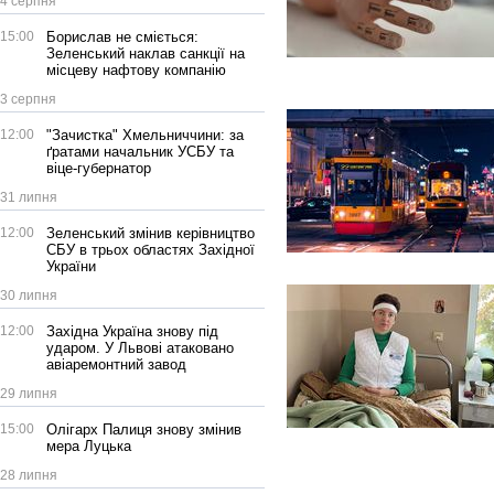
4 серпня
15:00
Борислав не сміється:
Зеленський наклав санкції на
місцеву нафтову компанію
3 серпня
12:00
"Зачистка" Хмельниччини: за
ґратами начальник УСБУ та
віце-губернатор
31 липня
12:00
Зеленський змінив керівництво
СБУ в трьох областях Західної
України
30 липня
12:00
Західна Україна знову під
ударом. У Львові атаковано
авіаремонтний завод
29 липня
15:00
Олігарх Палиця знову змінив
мера Луцька
28 липня