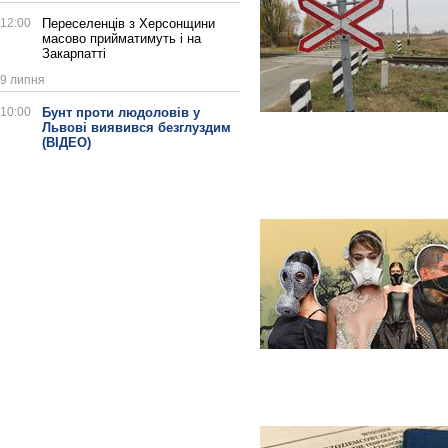
12:00
Переселенців з Херсонщини
масово прийматимуть і на
Закарпатті
9 липня
10:00
Бунт проти людоловів у
Львові виявився безглуздим
(ВІДЕО)