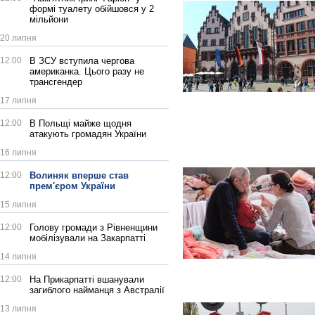
формі туалету обійшовся у 2
мільйони
20 липня
12:00
В ЗСУ вступила чергова
американка. Цього разу не
трансгендер
17 липня
12:00
В Польщі майже щодня
атакують громадян України
16 липня
12:00
Волиняк вперше став
прем'єром України
15 липня
12:00
Голову громади з Рівненщини
мобілізували на Закарпатті
14 липня
12:00
На Прикарпатті вшанували
загиблого найманця з Австралії
13 липня