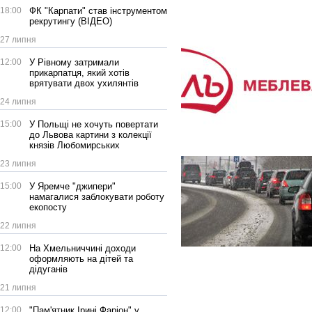
18:00
ФК "Карпати" став інструментом
рекрутингу (ВІДЕО)
27 липня
12:00
У Рівному затримали
прикарпатця, який хотів
врятувати двох ухилянтів
24 липня
15:00
У Польщі не хочуть повертати
до Львова картини з колекції
князів Любомирських
23 липня
15:00
У Яремче "джипери"
намагалися заблокувати роботу
екопосту
22 липня
12:00
На Хмельниччині доходи
оформляють на дітей та
дідуганів
21 липня
12:00
"Пам'ятник Ірині Фаріон" у