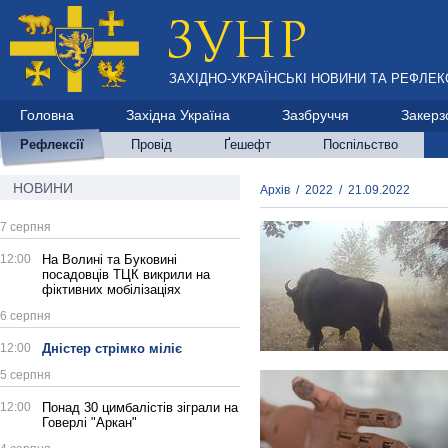
ЗАХІДНО-УКРАЇНСЬКІ НОВИНИ ТА РЕФЛЕКС
Головна
Західна Україна
Зазбруччя
Закерз
Рефлексії
Провід
Ґешефт
Поспільство
НОВИНИ
Архів
/
2022
/
21.09.2022
7 серпня
12:00
На Волині та Буковині
посадовців ТЦК викрили на
фіктивних мобілізаціях
6 серпня
12:00
Дністер стрімко міліє
5 серпня
12:00
Понад 30 цимбалістів зіграли на
Говерлі "Аркан"