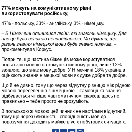
77% можуть на комунікативному рівні
використовувати російську,
47% - польську, 33% - англійську, 3% - німецьку.
– В Німеччині опинилися люди, які знають німецьку. Для
нас це було великою несподіванкою. Ми думали, що
рівень знання німецької мови буде значно нижчим,
–
прокоментував Коркус.
Попри те, що частина біженців може користуватися
польською мовою на комунікативному рівні, лише 13%
заявляє, що знає мову добре. У Німеччині 18% українців
оцінюють знання німецької мови як дуже добре та добре.
Що й не дивно, тому що через відчутну різницю між рідною
мовою переселенців з німецькою – самооцінка знання
відбувається чіткіше «автоматично»: скажеш щось не
правильно – тебе просто не зрозуміють.
З польською ж мовою цей чинник не настільки відчутний,
тому що через близькість і спорідненість мов до
порозуміння доходить майже в усіх побутових ситуаціях.