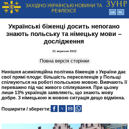
ЗАХІДНО-УКРАЇНСЬКІ НОВИНИ ТА
РЕФЛЕКСІЇ
UA
PL
Українські біженці досить непогано
знають польську та німецьку мови –
дослідження
21 вересня 2022
Повна версія сторінки
Нинішня асиміляційна політика біженців з України дає
свої прямі плоди: більшість переселенців у Польщі
спілкуються на роботі польською мовою. Вивчають її
переважно під час живого спілкування. При цьому
лише 13% українців заявляють, що знають мову
добре. З німецькою ж мовою ситуація дещо відмінна.
Поширити / зберегти: