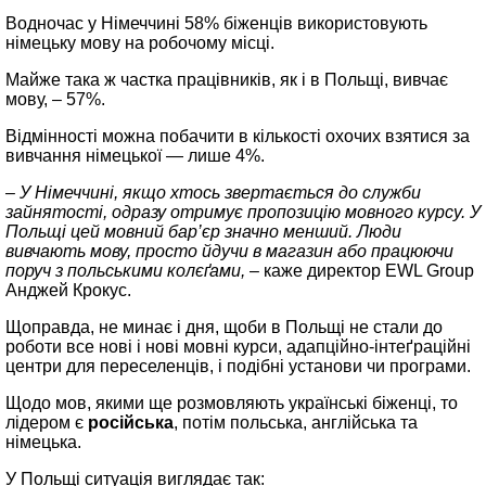
Водночас у Німеччині 58% біженців використовують
німецьку мову на робочому місці.
Майже така ж частка працівників, як і в Польщі, вивчає
мову, – 57%.
Відмінності можна побачити в кількості охочих взятися за
вивчання німецької — лише 4%.
– У Німеччині, якщо хтось звертається до служби
зайнятості, одразу отримує пропозицію мовного курсу. У
Польщі цей мовний бар’єр значно менший. Люди
вивчають мову, просто йдучи в магазин або працюючи
поруч з польськими колєґами,
– каже директор EWL Group
Анджей Крокус.
Щоправда, не минає і дня, щоби в Польщі не стали до
роботи все нові і нові мовні курси, адапційно‑інтеґраційні
центри для переселенців, і подібні установи чи програми.
Щодо мов, якими ще розмовляють українські біженці, то
лідером є
російська
, потім польська, англійська та
німецька.
У Польщі ситуація виглядає так: