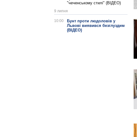
"чеченському стилі" (ВІДЕО)
9 липня
10:00
Бунт проти людоловів у
Львові виявився безглуздим
(ВІДЕО)