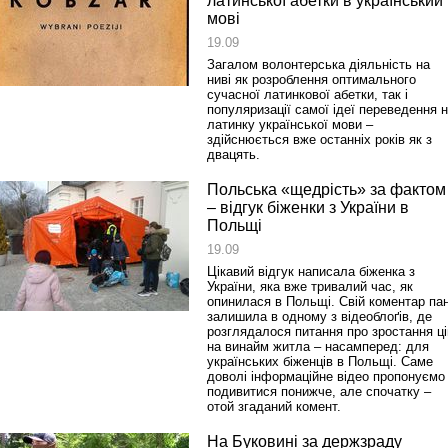
латинської абетки в український
мові
19.09
Загалом волонтерська діяльність на
ниві як розроблення оптимального
сучасної латинкової абетки, так і
популяризації самої ідеї переведення 
латинку української мови –
здійснюється вже останніх років як з
двацять.
Польська «щедрість» за фактом
– відгук біженки з України в
Польщі
19.09
Цікавий відгук написала біженка з
України, яка вже тривалий час, як
опинилася в Польщі. Свій коментар пан
залишила в одному з відеоблоґів, де
розглядалося питання про зростання ці
на винайм житла – насамперед: для
українських біженців в Польщі. Саме
доволі інформаційне відео пропонуємо
подивитися понижче, але спочатку –
отой згаданий комент.
На Буковині за держзраду