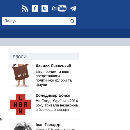
БЛОГИ
Данило Яневський
«Білі орли» та інші
представники
політичної флори та
фауни
Володимир Бойко
На Сході України з 2014
року тривала незаконна
військова операція
а
Іван Гергардт