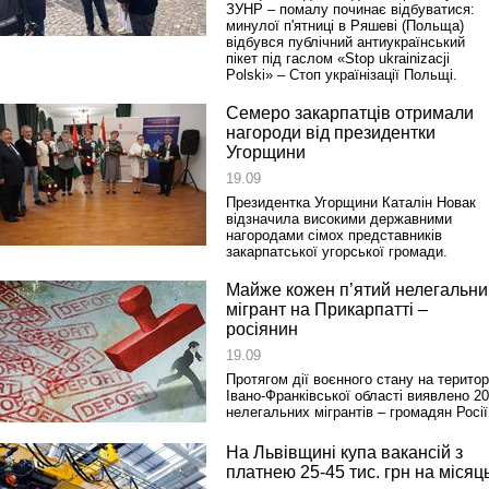
ЗУНР – помалу починає відбуватися:
минулої п'ятниці в Ряшеві (Польща)
відбувся публічний антиукраїнський
пікет під гаслом «Stop ukrainizacji
Polski» – Стоп українізації Польщі.
Семеро закарпатців отримали
нагороди від президентки
Угорщини
19.09
Президентка Угорщини Каталін Новак
відзначила високими державними
нагородами сімох представників
закарпатської угорської громади.
Майже кожен п’ятий нелегальни
мігрант на Прикарпатті –
росіянин
19.09
Протягом дії воєнного стану на територ
Івано-Франківської області виявлено 20
нелегальних мігрантів – громадян Росії
На Львівщині купа вакансій з
платнею 25‑45 тис. грн на місяц