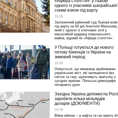
«Афера століття»: у Львові
одного із учасників шахрайської
схеми взяли під варту
19.09
Залізничний районний суд Львова взяв
Реконструкція подій 1 листопад
під варту на 60 діб Анатолія Малькова,
1918 року у Львові
який є однією із ключових осіб у
масштабній крадіжці комунального
майна, відомій як «Афера століття».
У Польщі готуються до нового
потоку біженців із України на
зимовий період
19.09
Очікується, що мешканці зруйнованих
українських міст, які залишилися без
світла та газу, шукатимуть притулку у
сусідніх країнах. Польські демографи
потирають руки.
Спільний інформпростір Західно
України
Західна Україна допомогла Росії
заробити кілька мільярдів
доларів (ДОКУМЕНТИ)
19.09
Війна війною – а нафта та газ мають й