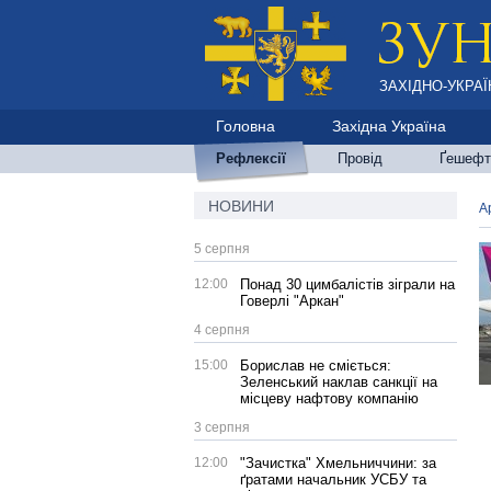
ЗАХІДНО-УКРАЇ
Головна
Західна Україна
Рефлексії
Провід
Ґешефт
НОВИНИ
А
5 серпня
12:00
Понад 30 цимбалістів зіграли на
Говерлі "Аркан"
4 серпня
15:00
Борислав не сміється:
Зеленський наклав санкції на
місцеву нафтову компанію
3 серпня
12:00
"Зачистка" Хмельниччини: за
ґратами начальник УСБУ та