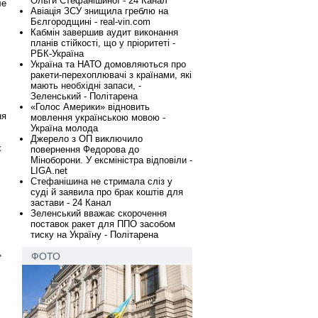
Ольги Стефанішиної - 24 Канал
ле
Авіація ЗСУ знищила греблю на
Бєлгородщині - real-vin.com
Кабмін завершив аудит виконання
планів стійкості, що у пріоритеті -
РБК-Україна
Україна та НАТО домовляються про
ракети-перехоплювачі з країнами, які
мають необхідні запаси, -
Зеленський - Політарена
«Голос Америки» відновить
ня
мовлення українською мовою -
Україна молода
Джерело з ОП виключило
х
повернення Федорова до
Міноборони. У ексміністра відповіли -
LIGA.net
Стефанішина не стримала сліз у
суді й заявила про брак коштів для
застави - 24 Канал
Зеленський вважає скорочення
поставок ракет для ППО засобом
тиску на Україну - Політарена
,
ФОТО