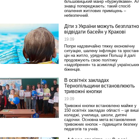
більшовицький манір «буржуйками». А
знавці попереджають: такий спосіб
опалення житлових приміщень –
небезпечний.
Діти з України можуть безплатно
відвідати басейн у Кракові
19.09
Попри надзвичайно тяжку економічну
ситуацію, шалену інфляцію та зростан
цін на житло, урядники Польщі й далі
продовжують свою політику
«задобрення» та асиміляції українськи
біженців.
В освітніх закладах
Тернопільщини встановлюють
тривожні кнопки
19.09
Тривожні кнопки встановлено майже у
150 освітніх закладах області – це виші
коледжі, училища, школи, дитячі
садочки. Основна мета встановлення
тривожних кнопок – підвищити безпеку
педагогів та учнів.