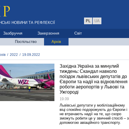
PL
UA
НСЬКІ НОВИНИ ТА РЕФЛЕКСІЇ
Зазбруччя
Закерзоння
Світ
Поспільство
Архів
рхів
/
2022
/
19.09.2022
Західна Україна за минулий
тиждень: Скандал навколо
поїздок львівських депутатів до
Європи та надії на відновлення
роботи аеропортів у Львові та
Ужгороді
19.09
Львівські депутати у мобілізаційному
віці спокійно подорожують до Європи і
не втрачають надії на те, що скоро
зможуть робити це у звичний спосіб – з
допомогою авіаційного транспорту.