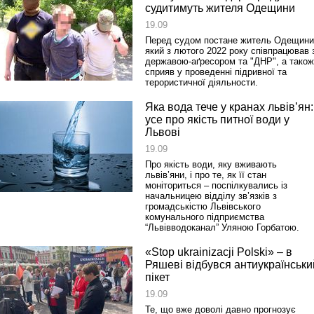
судитимуть жителя Одещини
19.09
Перед судом постане житель Одещини
який з лютого 2022 року співпрацював 
державою-аґресором та "ДНР", а також
сприяв у проведенні підривної та
терористичної діяльности.
Яка вода тече у кранах львів’ян:
усе про якість питної води у
Львові
19.09
Про якість води, яку вживають
львів’яни, і про те, як її стан
моніториться – поспілкувались із
начальницею відділу зв’язків з
громадськістю Львівського
комунального підприємства
“Львівводоканал” Уляною Горбатою.
«Stop ukrainizacji Polski» – в
Ряшеві відбувся антиукраїнськи
пікет
19.09
Те, що вже доволі давно прогнозує