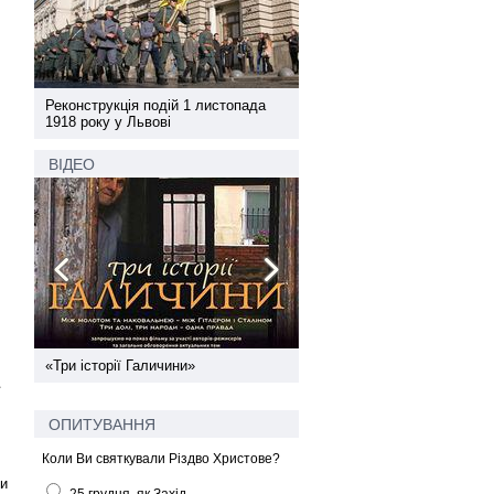
а
Реконструкція подій 1 листопада
Реконструкція подій 1 лис
1918 року у Львові
1918 року у Львові
ВІДЕО
ї
«Три історії Галичини»
Спільний інформпростір За
України
ОПИТУВАННЯ
Коли Ви святкували Різдво Христове?
ти