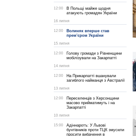
12:00
В Польщі майже щодня
атакують громадян України
16 липня
12:00
Волиняк вперше став
прем'єром України
15 липня
12:00
Голову громади з Рівненщини
мобілізували на Закарпатті
14 липня
12:00
На Прикарпатті вшанували
загиблого найманця з Австралії
13 липня
12:00
Переселенців з Херсонщини
масово прийматимуть і на
Закарпатті
10 липня
15:00
Адіннаротъ: У Львові
бунтівників проти ТЦК змусили
просити вибачення в