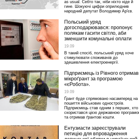
as usual. Себто так, ніби ніхто ніде й
гине. Шокуючі цифри оприлюднив
народний депутат Володимир Ар'єв.
Польський уряд
догосподарювався: пропонує
полякам гасити світло, аби
зменшити комунальні оплати
19.09
В такий спосіб, польський уряд хоче
стимулювати споживачів до
здешевлення електроенергії.
Підприємець із Рівного отримав
мікроґрант за програмою
«єРобота».
19.09
Ґрант буде спрямовано насамперед на
пошиття військових одностроїв.
Підприємець став одним з перших, хто
скористався цією державною програм
та отримав ґрантові кошти.
Ентузиасти зареєстрували
петицію для впровадження