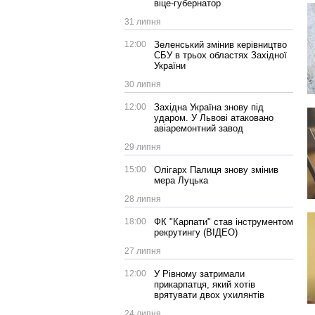
віце-губернатор
31 липня
12:00
Зеленський змінив керівництво
СБУ в трьох областях Західної
України
30 липня
12:00
Західна Україна знову під
ударом. У Львові атаковано
авіаремонтний завод
29 липня
15:00
Олігарх Палиця знову змінив
мера Луцька
28 липня
18:00
ФК "Карпати" став інструментом
рекрутингу (ВІДЕО)
27 липня
12:00
У Рівному затримали
прикарпатця, який хотів
врятувати двох ухилянтів
24 липня