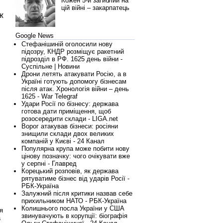
Кожен 5-й загиблий на
цій війні – закарпатець
ж
Google News
Стефанішиній оголосили нову
підозру, КНДР розміщує ракетний
підрозділ в РФ. 1625 день війни -
Суспільне | Новини
Дрони летять атакувати Росію, а в
Україні готують допомогу бізнесам
після атак. Хронологія війни – день
1625 - War Telegraf
Удари Росії по бізнесу: держава
готова дати приміщення, щоб
розосередити склади - LIGA.net
Ворог атакував бізнеси: росіяни
знищили склади двох великих
компаній у Києві - 24 Канал
Популярна крупа може побити нову
цінову позначку: чого очікувати вже
у серпні - Главред
Корецький розповів, як держава
рятуватиме бізнес від ударів Росії -
РБК-Україна
Залужний після критики назвав себе
прихильником НАТО - РБК-Україна
Колишнього посла України у США
я
звинувачують в корупції: біографія
а