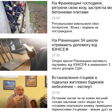
На Франківщині господиня,
рятуючи свою козу, застрягла мі
бетонними плитами
19.09
Рятувальники вивільнили обох
потерпілих. Жінка і тварина не
постраждали.
На Рівненщині 34 школи
отримають допомогу від
ЮНІСЕФ
19.09
Опорні школи Рівненщини матимуть
підтримку від ЮНІСЕФ в еквіваленті 3
тисячі доларів США.
Встановлення п'єциків в
підвалах житлових будинків
небезпечне – експерт
19.09
Останнім часом чи не кожен міський
голова закликав своїх міщан бути
готовими опалювати взимку приміщенн
переносними п'єциками ‑ званих досі н