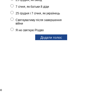
25 грудня, як Захід
7 січня, як батьки й діди
25 грудня і 7 січня, як українець
Святкуватиму після завершення
війни
Я не святкую Різдво
ою